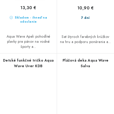
13,30 €
10,90 €
Skladom - ihneď na
7 dní
odoslanie
Aqua Wave Apeli pohodlné
Set štyroch farebných krúžkov
plavky pre pánov na vodné
na hru a podporu ponárania a...
športy a...
Detské funkčné tričko Aqua
Plážová deka Aqua Wave
Wave Uver KDB
Salva