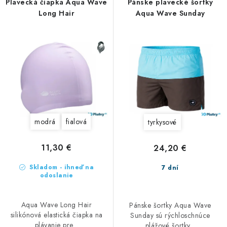
p
i
Plavecká čiapka Aqua Wave
Pánske plavecké šortky
Long Hair
Aqua Wave Sunday
r
e
o
p
d
r
u
o
k
d
t
u
o
k
v
t
modrá
fialová
tyrkysové
o
v
11,30 €
24,20 €
Skladom - ihneď na
7 dní
odoslanie
Aqua Wave Long Hair
Pánske šortky Aqua Wave
silikónová elastická čiapka na
Sunday sú rýchloschnúce
plávanie pre...
plážové šortky...