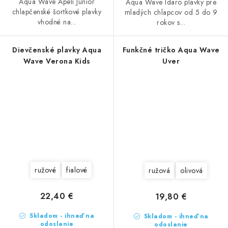
Aqua Wave Apeli Junior
Aqua Wave Idaro plavky pre
chlapčenské šortkové plavky
mladých chlapcov od 5 do 9
vhodné na...
rokov s...
Dievčenské plavky Aqua
Funkčné tričko Aqua Wave
Wave Verona Kids
Uver
ružové
fialové
ružová
olivová
22,40 €
19,80 €
Skladom - ihneď na
Skladom - ihneď na
odoslanie
odoslanie