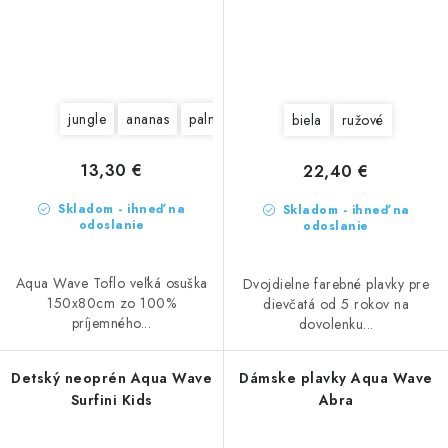
jungle
ananas
palmy
biela
ružové
13,30 €
22,40 €
Skladom - ihneď na
Skladom - ihneď na
odoslanie
odoslanie
Aqua Wave Toflo veľká osuška
Dvojdielne farebné plavky pre
150x80cm zo 100%
dievčatá od 5 rokov na
príjemného...
dovolenku...
Detský neoprén Aqua Wave
Dámske plavky Aqua Wave
Surfini Kids
Abra