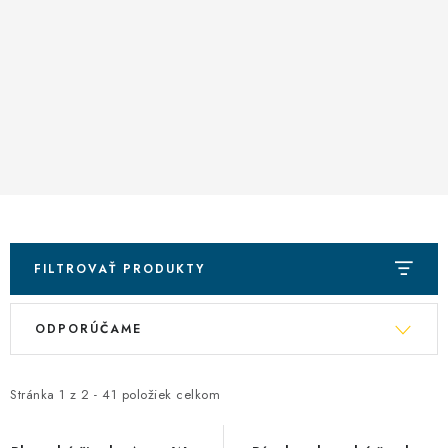
FILTROVAŤ PRODUKTY
V
R
ODPORÚČAME
ý
a
p
d
i
e
Stránka
1
z
2
-
41
položiek celkom
s
n