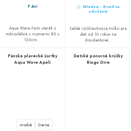
7 dní
Skladom - ihneď na
odoslanie
Aqua Wave Fenn uterák z
Ľahké rýchloschnúce tričko pre
mikrovlákna s rozmermi 80 x
deti od 10 rokov na
130cm....
dovolenkové...
Pánske plavecké šortky
Detské ponorné krúžky
Aqua Wave Apeli
Ringo Dive
modré
čierne