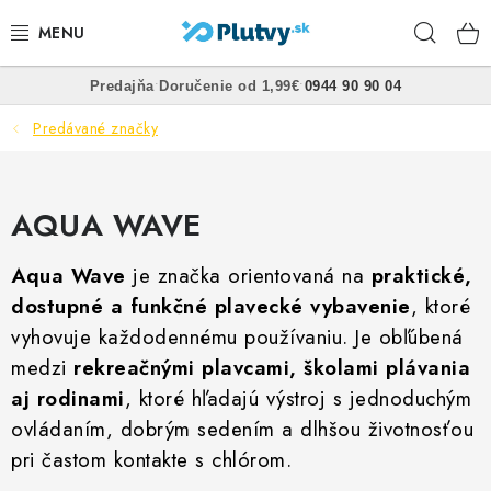
Prejsť
Hľad
na
obsah
•
•
Predajňa
Doručenie od 1,99€
0944 90 90 04
PLÁVANIE
Predávané značky
ŠNORCHLOVANIE
FREEDIVING
AQUA WAVE
SPEARFISHING
Aqua Wave
je značka orientovaná na
praktické,
dostupné a funkčné plavecké vybavenie
, ktoré
POTÁPANIE
vyhovuje každodennému používaniu. Je obľúbená
medzi
rekreačnými plavcami, školami plávania
OBLEČENIE
aj rodinami
, ktoré hľadajú výstroj s jednoduchým
ovládaním, dobrým sedením a dlhšou životnosťou
OBUV
pri častom kontakte s chlórom.