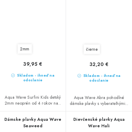
2mm
čierne
39,95 €
32,20 €
Skladom - ihneď na
Skladom - ihneď na
odoslanie
odoslanie
Aqua Wave Surfini Kids detský
Aqua Wave Abra pohodlné
2mm neoprén od 4 rokov na...
dámske plavky s vyberateľnými...
Dámske plavky Aqua Wave
Dievčenské plavky Aqua
Seaweed
Wave Hali