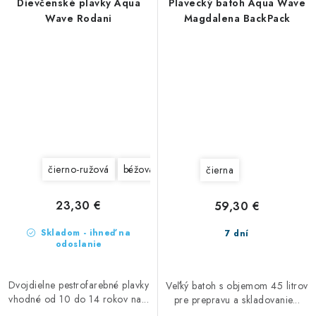
Dievčenské plavky Aqua
Plavecký batoh Aqua Wave
Wave Rodani
Magdalena BackPack
čierno-ružová
béžová
žlté
čierna
23,30 €
59,30 €
Skladom - ihneď na
7 dní
odoslanie
Dvojdielne pestrofarebné plavky
Veľký batoh s objemom 45 litrov
vhodné od 10 do 14 rokov na...
pre prepravu a skladovanie...