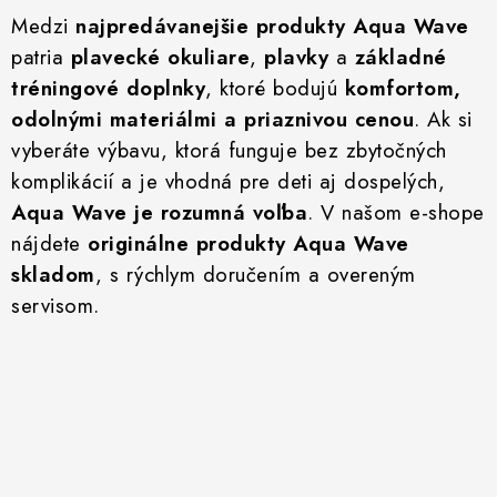
VŠETKO PRE DETI
Medzi
najpredávanejšie produkty Aqua Wave
patria
plavecké okuliare
,
plavky
a
základné
HRAČKY DO VODY
tréningové doplnky
, ktoré bodujú
komfortom,
odolnými materiálmi a priaznivou cenou
. Ak si
PODVODNÉ SKÚTRE
vyberáte výbavu, ktorá funguje bez zbytočných
TAŠKY A VAKY
komplikácií a je vhodná pre deti aj dospelých,
Aqua Wave je rozumná voľba
. V našom e-shope
CVIČENIE
nájdete
originálne produkty Aqua Wave
skladom
, s rýchlym doručením a overeným
SAUNOVANIE
servisom.
OTUŽOVANIE
Predajňa Plutvy.sk
Doručenie od 1,99€
O nás
Kontakt