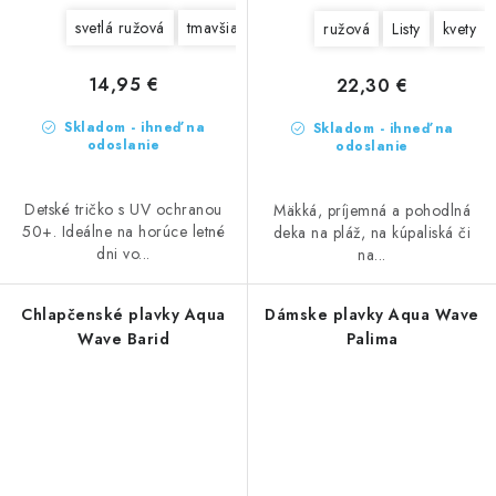
svetlá ružová
tmavšia ružová
ružová
Listy
kvety
14,95 €
22,30 €
Skladom - ihneď na
Skladom - ihneď na
odoslanie
odoslanie
Detské tričko s UV ochranou
Mäkká, príjemná a pohodlná
50+. Ideálne na horúce letné
deka na pláž, na kúpaliská či
dni vo...
na...
Chlapčenské plavky Aqua
Dámske plavky Aqua Wave
Wave Barid
Palima