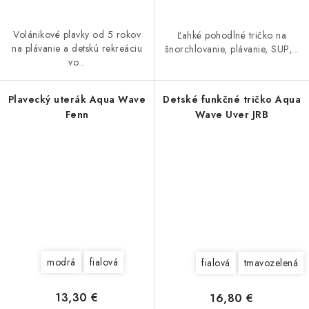
Volánikové plavky od 5 rokov
Ľahké pohodlné tričko na
na plávanie a detskú rekreáciu
šnorchlovanie, plávanie, SUP,...
vo...
Plavecký uterák Aqua Wave
Detské funkčné tričko Aqua
Fenn
Wave Uver JRB
modrá
fialová
fialová
tmavozelená
13,30 €
16,80 €