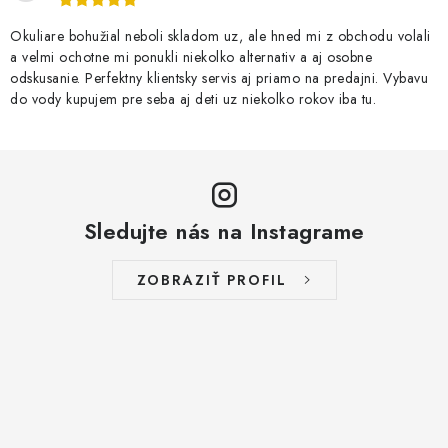
v
ý
Okuliare bohužial neboli skladom uz, ale hned mi z obchodu volali
p
a velmi ochotne mi ponukli niekolko alternativ a aj osobne
odskusanie. Perfektny klientsky servis aj priamo na predajni. Vybavu
i
do vody kupujem pre seba aj deti uz niekolko rokov iba tu.
s
u
Sledujte nás na Instagrame
ZOBRAZIŤ PROFIL