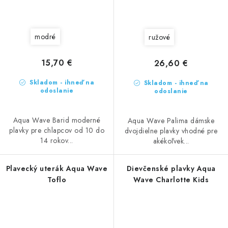
modré
ružové
15,70 €
26,60 €
Skladom - ihneď na
Skladom - ihneď na
odoslanie
odoslanie
Aqua Wave Barid moderné
Aqua Wave Palima dámske
plavky pre chlapcov od 10 do
dvojdielne plavky vhodné pre
14 rokov...
akékoľvek...
Plavecký uterák Aqua Wave
Dievčenské plavky Aqua
Toflo
Wave Charlotte Kids