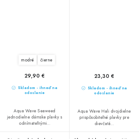
modré
čierne
29,90 €
23,30 €
Skladom - ihneď na
Skladom - ihneď na
odoslanie
odoslanie
Aqua Wave Seaweed
Aqua Wave Hali dvojdielne
jednodielne dámske plavky s
prispôsobiteľné plavky pre
odnímateľnými...
dievčatá...