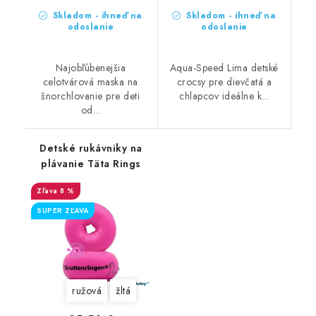
Skladom - ihneď na
Skladom - ihneď na
odoslanie
odoslanie
Najobľúbenejšia
Aqua-Speed Lima detské
celotvárová maska na
crocsy pre dievčatá a
šnorchlovanie pre deti
chlapcov ideálne k...
od...
Detské rukávniky na
plávanie Täta Rings
8 %
SUPER ZĽAVA
ružová
žltá