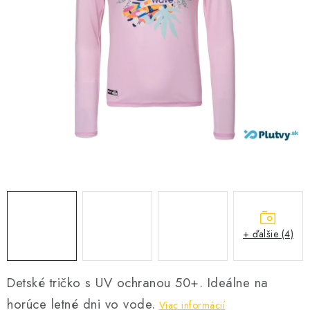
VŠETKO PRE DETI
HRAČKY DO VODY
PODVODNÉ SKÚTRE
TAŠKY A VAKY
CVIČENIE
SAUNOVANIE
OTUŽOVANIE
+ ďalšie (4)
Predajňa Plutvy.sk
Doručenie od 1,99€
O nás
Kontakt
Detské tričko s UV ochranou 50+. Ideálne na
horúce letné dni vo vode.
Viac informácií