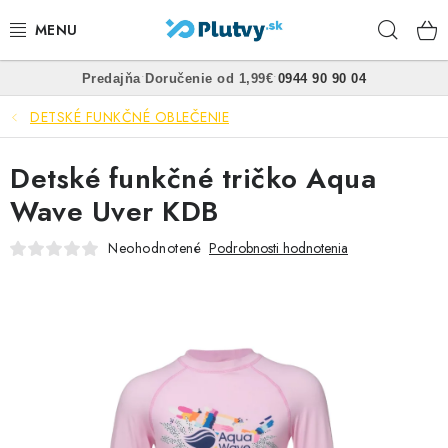
Prejsť
Hľad
na
obsah
•
•
Predajňa
Doručenie od 1,99€
0944 90 90 04
PLÁVANIE
DETSKÉ FUNKČNÉ OBLEČENIE
ŠNORCHLOVANIE
Detské funkčné tričko Aqua
FREEDIVING
Wave Uver KDB
SPEARFISHING
Neohodnotené
Podrobnosti hodnotenia
POTÁPANIE
OBLEČENIE
OBUV