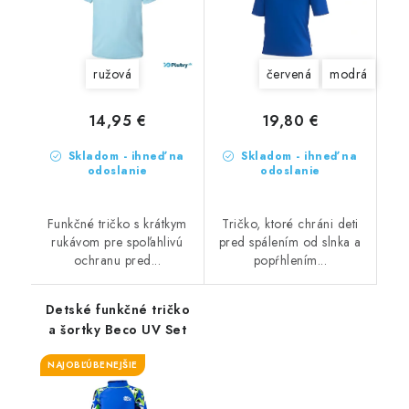
ružová
červená
modrá
14,95 €
19,80 €
Skladom - ihneď na
Skladom - ihneď na
odoslanie
odoslanie
Funkčné tričko s krátkym
Tričko, ktoré chráni deti
rukávom pre spoľahlivú
pred spálením od slnka a
ochranu pred...
popŕhlením...
Detské funkčné tričko
a šortky Beco UV Set
NAJOBĽÚBENEJŠIE