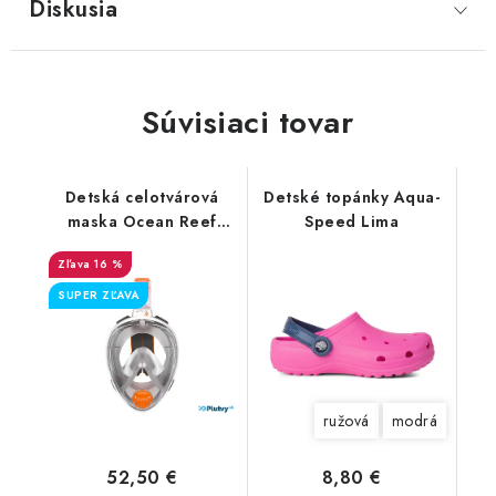
Diskusia
Súvisiaci tovar
Detská celotvárová
Detské topánky Aqua-
maska Ocean Reef
Speed Lima
Aria Junior
16 %
SUPER ZĽAVA
ružová
modrá
52,50 €
8,80 €