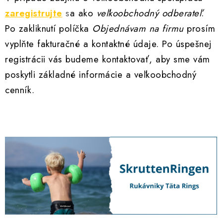
VŠETKO PRE DETI
zaregistrujte
s
a ako
veľkoobchodný odberateľ
.
HRAČKY DO VODY
Po zakliknutí políčka
Objednávam na firmu
prosím
vyplňte fakturačné a kontaktné údaje. Po úspešnej
PODVODNÉ SKÚTRE
registrácii vás budeme kontaktovať, aby sme vám
poskytli základné informácie a veľkoobchodný
TAŠKY A VAKY
cenník.
CVIČENIE
SAUNOVANIE
OTUŽOVANIE
Predajňa Plutvy.sk
Doručenie od 1,99€
O nás
Kontakt