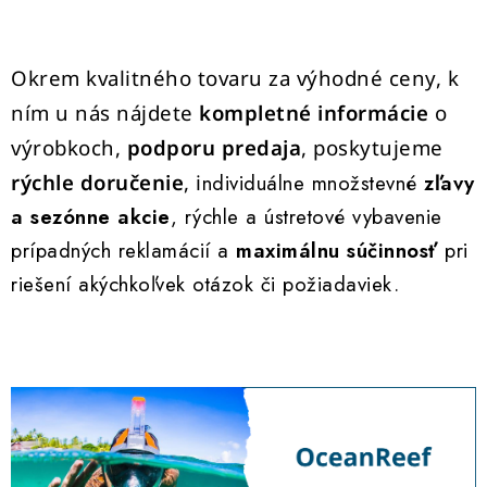
Okrem kvalitného tovaru za výhodné ceny, k
ním u nás nájdete
kompletné
informácie
o
výrobkoch,
podporu predaja
, poskytujeme
rýchle doručenie
, i
ndividuálne množstevné
zľavy
a sezónne akcie
, rýchle a ústretové vybavenie
prípadných reklamácií a
maximálnu súčinnosť
pri
riešení akýchkoľvek otázok či požiadaviek.