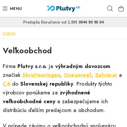
Prejsť
Hľad
na
obsah
•
•
Predajňa
Doručenie od 1,99€
0944 90 90 04
PLÁVANIE
Domov
ŠNORCHLOVANIE
Veľkoobchod
FREEDIVING
Firma
Plutvy s.r.o.
je
výhradným dovozcom
SPEARFISHING
značiek
Skruttenringen
,
Oceanreef
,
Salvimar
a
C4
do
Slovenskej republiky
. Produkty týchto
POTÁPANIE
výrobcov ponúkame za
zvýhodnené
OBLEČENIE
veľkoobchodné ceny
a zabezpečujeme ich
distribúciu ďalším predajcom a obchodom.
OBUV
V prípade záujmu o veľkoobchodnú spoluprácu