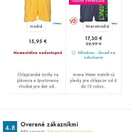
TAKMER VYPREDANÉ
modrá
tmavomodrá
17,30 €
15,95 €
22,99 €
Momentálne nedostupné
Skladom - ihneď na
odoslanie
Chlapčenské šortky na
Arena Water Instinkt sú
plávanie a športovanie
plavky pre chlapcov od 6
vhodné pre deti od...
do 15 rokov...
Overené zákazníkmi
4.8
893
recenzií.
Zobraziť všetky recenzie