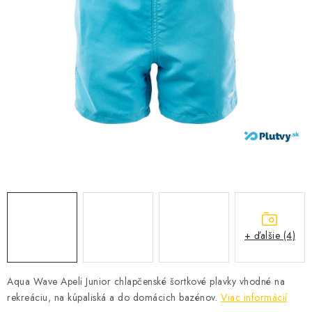
VŠETKO PRE DETI
HRAČKY DO VODY
PODVODNÉ SKÚTRE
TAŠKY A VAKY
CVIČENIE
SAUNOVANIE
OTUŽOVANIE
+ ďalšie (4)
Predajňa Plutvy.sk
Doručenie od 1,99€
O nás
Kontakt
Aqua Wave Apeli Junior chlapčenské šortkové plavky vhodné na
rekreáciu, na kúpaliská a do domácich bazénov.
Viac informácií