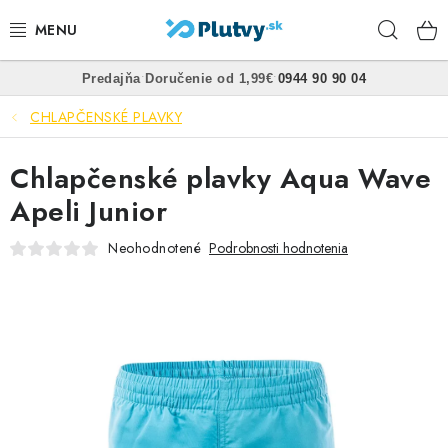
Prejsť
Hľad
na
obsah
•
•
Predajňa
Doručenie od 1,99€
0944 90 90 04
PLÁVANIE
CHLAPČENSKÉ PLAVKY
ŠNORCHLOVANIE
Chlapčenské plavky Aqua Wave
FREEDIVING
Apeli Junior
SPEARFISHING
Neohodnotené
Podrobnosti hodnotenia
POTÁPANIE
OBLEČENIE
OBUV