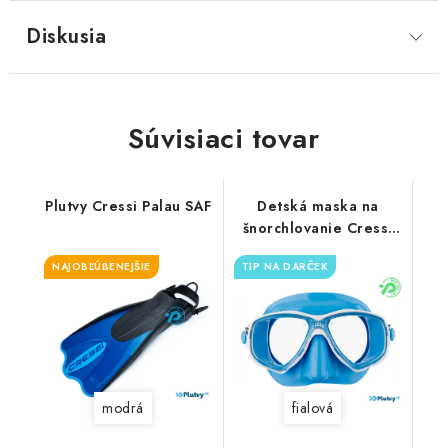
Diskusia
Súvisiaci tovar
Plutvy Cressi Palau SAF
Detská maska na
šnorchlovanie Cressi
Marea Junior
NAJOBĽÚBENEJŠIE
TIP NA DARČEK
modrá
fialová