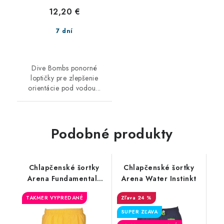
12,20 €
7 dní
Dive Bombs ponorné
loptičky pre zlepšenie
orientácie pod vodou...
Podobné produkty
Chlapčenské šortky
Chlapčenské šortky
Arena Fundamentals
Arena Water Instinkt
Boxer Junior
TAKMER VYPREDANÉ
24 %
SUPER ZĽAVA