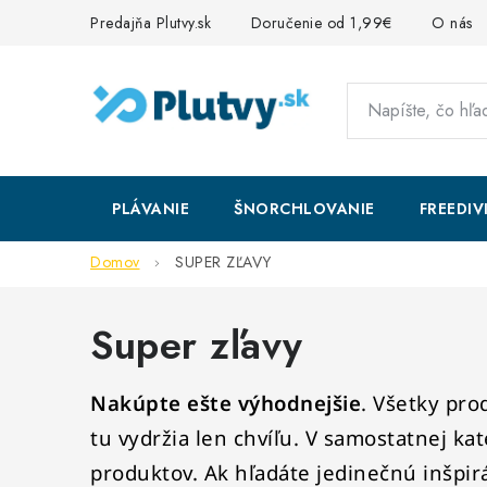
Prejsť
Predajňa Plutvy.sk
Doručenie od 1,99€
O nás
na
obsah
PLÁVANIE
ŠNORCHLOVANIE
FREEDIV
Domov
SUPER ZĽAVY
Super zľavy
Nakúpte ešte výhodnejšie
.
Všetky prod
tu vydržia len chvíľu. V samostatnej ka
produktov.
Ak hľadáte jedinečnú inšpirá