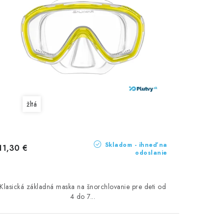
žltá
Skladom - ihneď na
11,30 €
odoslanie
Klasická základná maska na šnorchlovanie pre deti od
4 do 7...