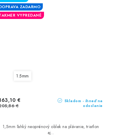
DOPRAVA ZADARMO
TAKMER VYPREDANÉ
1.5mm
163,10 €
Skladom - ihneď na
205,86 €
odoslanie
1,5mm ľahký neoprénový oblek na plávanie, triatlon
aj...