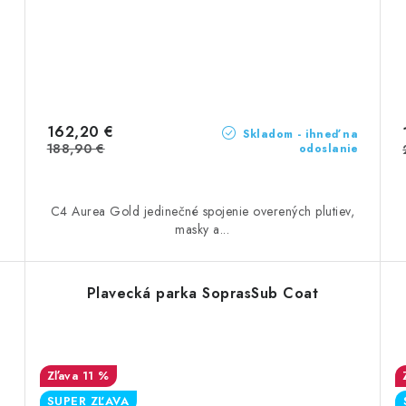
162,20 €
Skladom - ihneď na
188,90 €
odoslanie
m
C4 Aurea Gold jedinečné spojenie overených plutiev,
masky a...
Plavecká parka SoprasSub Coat
11 %
SUPER ZĽAVA