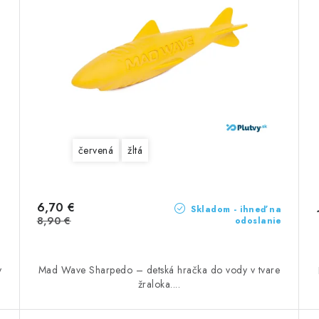
červená
žltá
6,70 €
Skladom - ihneď na
8,90 €
odoslanie
y
Mad Wave Sharpedo – detská hračka do vody v tvare
žraloka....