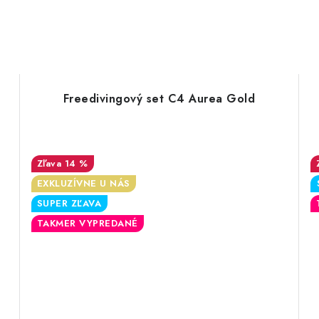
Freedivingový set C4 Aurea Gold
14 %
EXKLUZÍVNE U NÁS
SUPER ZĽAVA
TAKMER VYPREDANÉ