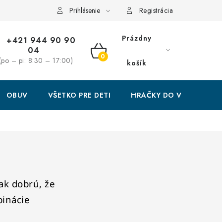
Prihlásenie
Registrácia
Prázdny
+421 944 90 90
04
NÁKUPNÝ
(po – pi: 8:30 – 17:00)
košík
KOŠÍK
OBUV
VŠETKO PRE DETI
HRAČKY DO VODY
tak dobrú, že
binácie