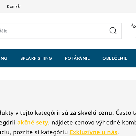
Kontakt
ING
SPEARFISHING
POTÁPANIE
OBLEČENIE
ukty v tejto kategórii sú
za skvelú cenu
. Často 
tegórii
akčné sety
, nájdete cenovo výhodné kom
ciu, pozrite si kategóriu
Exkluzívne u nás
.