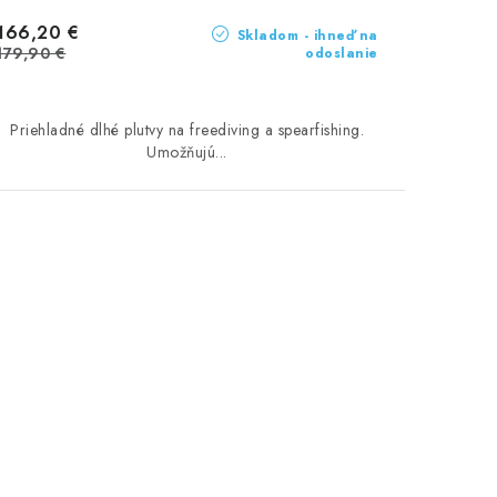
166,20 €
Skladom - ihneď na
179,90 €
odoslanie
Priehladné dlhé plutvy na freediving a spearfishing.
Umožňujú...