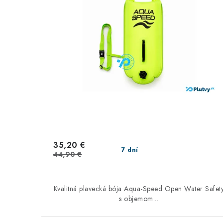
p
p
r
r
o
o
d
d
u
u
k
k
t
t
o
o
35,20 €
7 dní
44,90 €
v
v
Kvalitná plavecká bója Aqua-Speed Open Water Safet
s objemom...