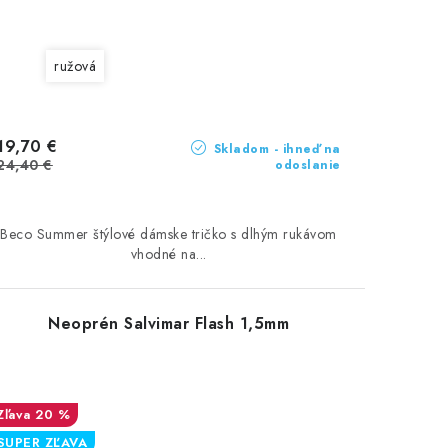
ružová
19,70 €
Skladom - ihneď na
24,40 €
odoslanie
Beco Summer štýlové dámske tričko s dlhým rukávom
vhodné na...
Neoprén Salvimar Flash 1,5mm
20 %
SUPER ZĽAVA