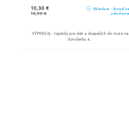
10,30 €
Skladom - ihneď n
19,99 €
odoslani
VÝPREDAJ - topánky pre deti a dospelých do mora na
dovolenku a...