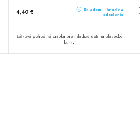
a
Skladom - ihneď na
4,40 €
e
odoslanie
Látková pohodlná čiapka pre mladšie deti na plavecké
kurzy.