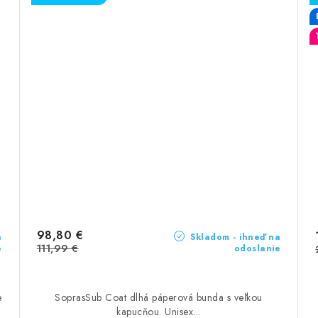
98,80 €
a
Skladom - ihneď na
111,99 €
e
odoslanie
e
SoprasSub Coat dlhá páperová bunda s veľkou
kapucňou. Unisex...