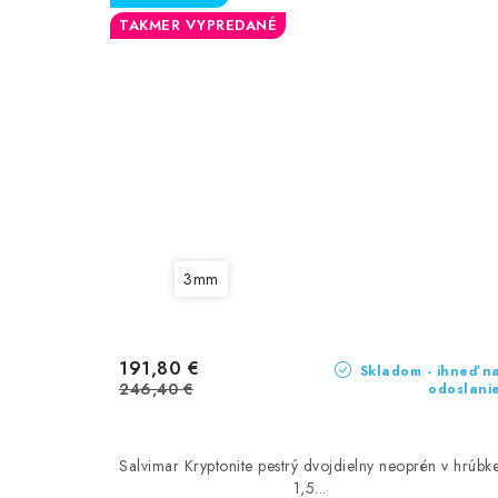
TAKMER VYPREDANÉ
3mm
191,80 €
Skladom - ihneď n
246,40 €
odoslani
Salvimar Kryptonite pestrý dvojdielny neoprén v hrúbk
1,5...