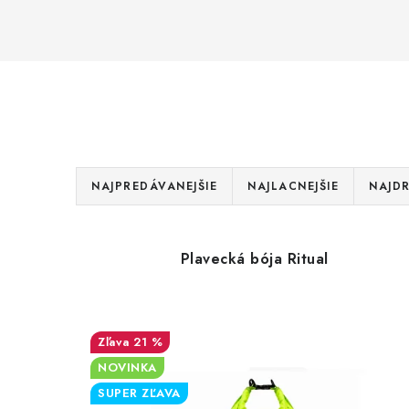
R
NAJPREDÁVANEJŠIE
NAJLACNEJŠIE
NAJDR
a
d
V
Plavecká bója Ritual
e
ý
n
p
21 %
i
i
NOVINKA
e
s
SUPER ZĽAVA