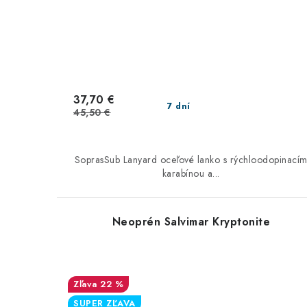
37,70 €
7 dní
45,50 €
SoprasSub Lanyard oceľové lanko s rýchloodopinací
karabínou a...
Neoprén Salvimar Kryptonite
22 %
SUPER ZĽAVA