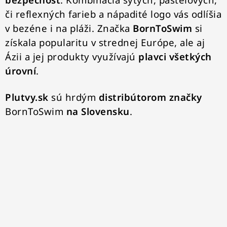
VŠETKO PRE DETI
či reflexných farieb a nápadité logo vás odlíšia
v bezéne i na pláži. Značka
BornToSwim
si
HRAČKY DO VODY
získala popularitu v strednej Európe, ale aj
PODVODNÉ SKÚTRE
Ázii a jej produkty využívajú
plavci všetkých
úrovní
.
TAŠKY A VAKY
Plutvy.sk
sú hrdým
distribútorom značky
CVIČENIE
BornToSwim
na Slovensku
.
SAUNOVANIE
OTUŽOVANIE
Predajňa Plutvy.sk
Doručenie od 1,99€
O nás
Kontakt