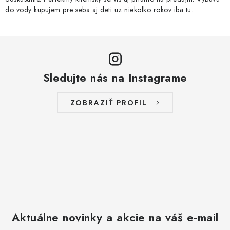
k
do vody kupujem pre seba aj deti uz niekolko rokov iba tu.
y
v
ý
p
i
Sledujte nás na Instagrame
s
u
ZOBRAZIŤ PROFIL
Aktuálne novinky a akcie na váš e-mail