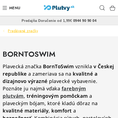
Prejsť
Hľad
na
obsah
•
•
Predajňa
Doručenie od 1,99€
0944 90 90 04
PLÁVANIE
Predávané značky
ŠNORCHLOVANIE
FREEDIVING
BORNTOSWIM
SPEARFISHING
Plavecká značka
BornToSwim
vznikla
v Českej
republike
a zameriava sa na
kvalitné a
POTÁPANIE
dizajnovo výrazné
plavecké vybavenie.
Poznáte ju najmä vďaka
farebným
OBLEČENIE
plutvám
,
tréningovým pomôckam
a
plaveckým bójam
, ktoré kladú dôraz na
OBUV
kvalitné materiály
,
komfort
a
bezpečnosť
. Kombinácia sýtych, pastelových,