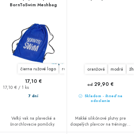
BornToSwim Meshbag
čierna ružové logo
ružová čierne logo
modrá biele lo
oranžová
modrá
žlt
17,10 €
29,90 €
od
Jednotková
17,10 € / 1 ks
cena:
7 dní
Skladom - ihneď na
odoslanie
Veľký vak na plavecké a
Mäkké silikónové plutvy pre
šnorchlovacie pomôcky.
dospelých plavcov na tréningy....