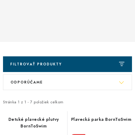
FILTROVAŤ PRODUKTY
V
R
ODPORÚČAME
ý
a
p
d
i
e
Stránka
1
z
1
-
7
položiek celkom
s
n
p
i
Detské plavecké plutvy
Plavecká parka BornToSwim
BornToSwim
r
e