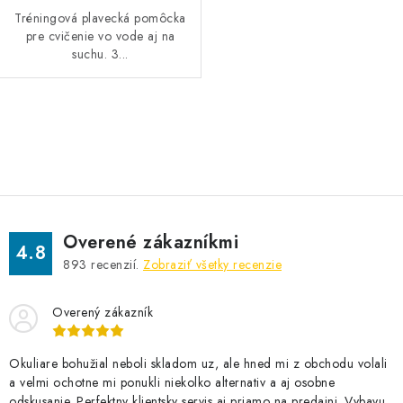
Tréningová plavecká pomôcka
pre cvičenie vo vode aj na
suchu. 3...
O
v
l
á
d
Overené zákazníkmi
a
4.8
893
recenzií.
Zobraziť všetky recenzie
c
i
Overený zákazník
e
p
r
Okuliare bohužial neboli skladom uz, ale hned mi z obchodu volali
a velmi ochotne mi ponukli niekolko alternativ a aj osobne
v
odskusanie. Perfektny klientsky servis aj priamo na predajni. Vybavu