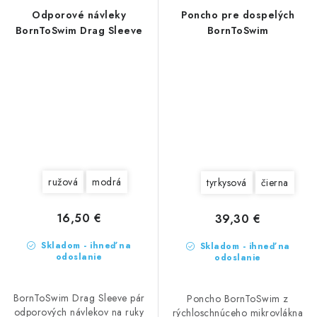
Odporové návleky
Poncho pre dospelých
BornToSwim Drag Sleeve
BornToSwim
ružová
modrá
tyrkysová
čierna
16,50 €
39,30 €
Skladom - ihneď na
Skladom - ihneď na
odoslanie
odoslanie
BornToSwim Drag Sleeve pár
Poncho BornToSwim z
odporových návlekov na ruky
rýchloschnúceho mikrovlákna