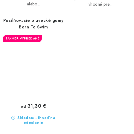
alebo...
vhodné pre...
Posilňovacie plavecké gumy
Born To Swim
TAKMER VYPREDANÉ
31,30 €
od
Skladom - ihneď na
odoslanie