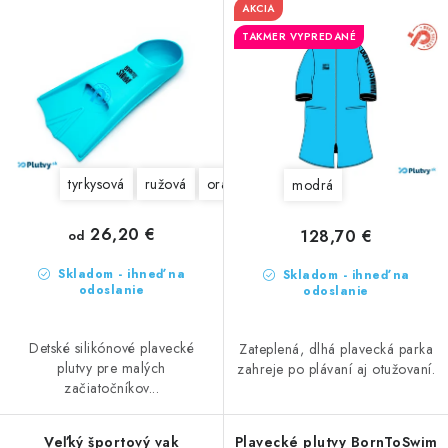
o
p
AKCIA
d
r
TAKMER VYPREDANÉ
u
o
k
d
t
u
o
k
v
t
tyrkysová
ružová
oranžová
žltá
fialová
zelená
modrá
o
v
26,20 €
128,70 €
od
Skladom - ihneď na
Skladom - ihneď na
odoslanie
odoslanie
Detské silikónové plavecké
Zateplená, dlhá plavecká parka
plutvy pre malých
zahreje po plávaní aj otužovaní.
začiatočníkov...
Veľký športový vak
Plavecké plutvy BornToSwim