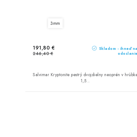
3mm
191,80 €
Skladom - ihneď n
246,40 €
odoslani
Salvimar Kryptonite pestrý dvojdielny neoprén v hrúbk
1,5...