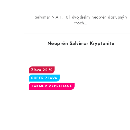
v
v
Salvimar N.A.T. 101 dvojdielny neoprén dostupný v
troch...
Neoprén Salvimar Kryptonite
22 %
SUPER ZĽAVA
TAKMER VYPREDANÉ