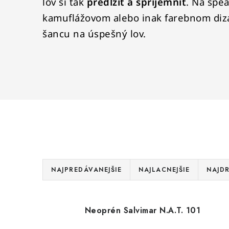
lov si tak
predĺžiť a spríjemniť
. Na spea
kamuflážovom alebo inak farebnom diz
šancu na úspešný lov.
R
NAJPREDÁVANEJŠIE
NAJLACNEJŠIE
NAJDR
a
d
V
Neoprén Salvimar N.A.T. 101
e