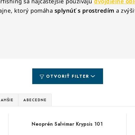
rfishing sa najčastejšie používajú
dvojdielne ob
ajne, ktorý pomáha
splynúť s prostredím
a zvýši
OTVORIŤ FILTER
AHŠIE
ABECEDNE
Neoprén Salvimar Krypsis 101