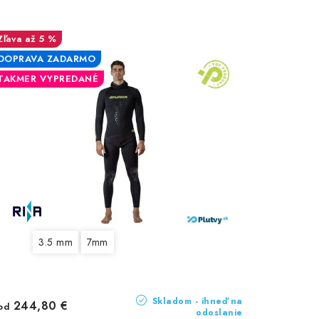
až 5 %
DOPRAVA ZADARMO
TAKMER VYPREDANÉ
3.5 mm
7mm
Skladom - ihneď na
244,80 €
od
odoslanie