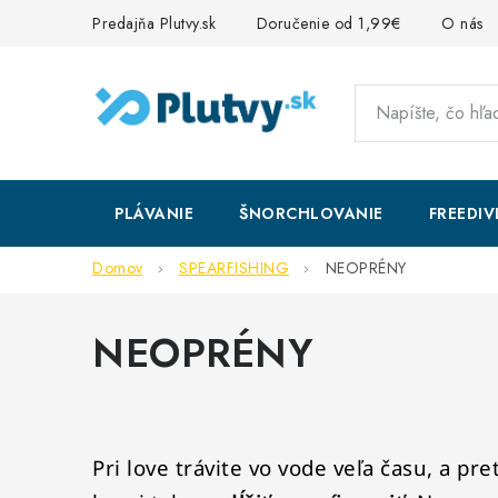
Prejsť
Predajňa Plutvy.sk
Doručenie od 1,99€
O nás
na
obsah
PLÁVANIE
ŠNORCHLOVANIE
FREEDIV
Domov
SPEARFISHING
NEOPRÉNY
NEOPRÉNY
Pri love trávite vo vode veľa času, a pre