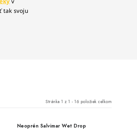
leky
v
ť tak svoju
Stránka
1
z
1
-
16
položiek celkom
Neoprén Salvimar Wet Drop