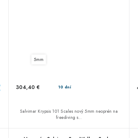
5mm
a
304,40 €
10 dní
e
Salvimar Krypsis 101 Scales nový 5mm neoprén na
freediving s...