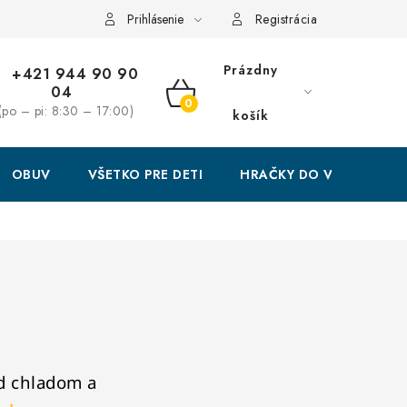
Prihlásenie
Registrácia
Prázdny
+421 944 90 90
04
NÁKUPNÝ
(po – pi: 8:30 – 17:00)
košík
KOŠÍK
OBUV
VŠETKO PRE DETI
HRAČKY DO VODY
d chladom a