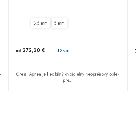
3.5 mm
5 mm
a
272,20 €
od
15 dní
e
e
Cressi Apnea je flexibilný dvojdielny neoprénový oblek
pre...