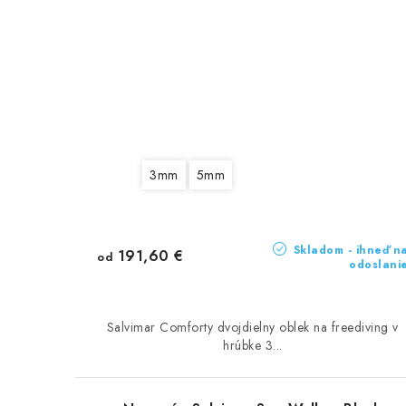
3mm
5mm
Skladom - ihneď n
191,60 €
od
odoslani
Salvimar Comforty dvojdielny oblek na freediving v
hrúbke 3...