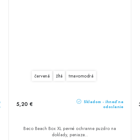
červená
žltá
tmavomodrá
a
Skladom - ihneď na
5,20 €
e
odoslanie
Beco Beach Box XL pevné ochranne puzdro na
doklady, peniaze...