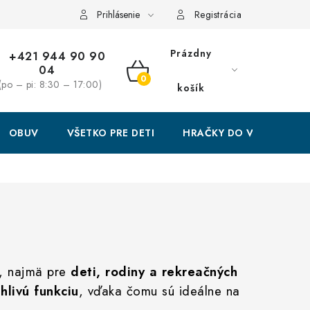
Prihlásenie
Registrácia
Prázdny
+421 944 90 90
04
NÁKUPNÝ
(po – pi: 8:30 – 17:00)
košík
KOŠÍK
OBUV
VŠETKO PRE DETI
HRAČKY DO VODY
, najmä pre
deti, rodiny a rekreačných
hlivú funkciu
, vďaka čomu sú ideálne na