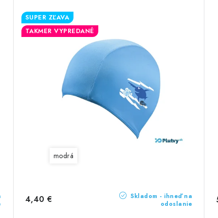
SUPER ZĽAVA
TAKMER VYPREDANÉ
modrá
a
Skladom - ihneď na
4,40 €
e
odoslanie