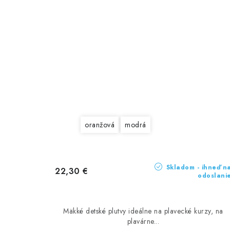
oranžová
modrá
Skladom - ihneď n
22,30 €
odoslani
Mäkké detské plutvy ideálne na plavecké kurzy, na
plavárne...