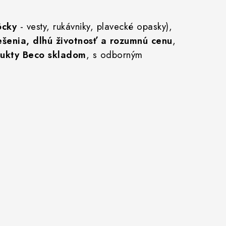
ôcky
- vesty, rukávniky, plavecké opasky),
ešenia, dlhú životnosť a rozumnú cenu
,
dukty Beco skladom
, s odborným