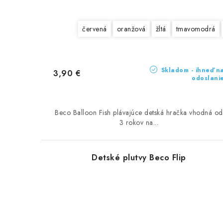
červená
oranžová
žltá
tmavomodrá
Skladom - ihneď n
3,90 €
odoslani
Beco Balloon Fish plávajúce detská hračka vhodná od
3 rokov na...
Detské plutvy Beco Flip