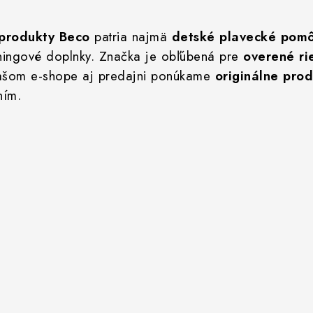
 produkty Beco
patria najmä
detské plavecké pom
ningové doplnky. Značka je obľúbená pre
overené ri
 našom e-shope aj predajni ponúkame
originálne pro
ním.