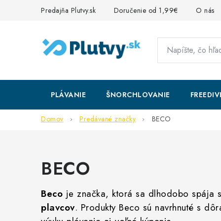
Prejsť
Predajňa Plutvy.sk
Doručenie od 1,99€
O nás
na
obsah
PLÁVANIE
ŠNORCHLOVANIE
FREEDIV
Domov
Predávané značky
BECO
BECO
Beco
je značka, ktorá sa dlhodobo spája 
plavcov
. Produkty Beco sú navrhnuté s d