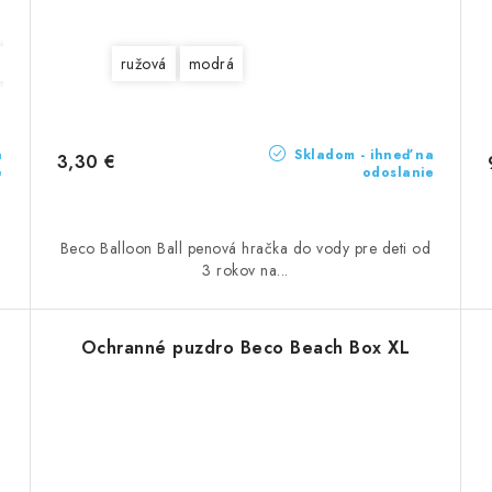
svetlomodrá
belasá
ružová
modrá
a
Skladom - ihneď na
3,30 €
e
odoslanie
Beco Balloon Ball penová hračka do vody pre deti od
3 rokov na...
Ochranné puzdro Beco Beach Box XL