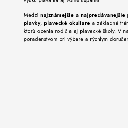
výuku plávania aj voľné kúpanie.
Medzi
najznámejšie a najpredávanejšie
plavky
,
plavecké okuliare
a základné tré
ktorú ocenia rodičia aj plavecké školy. V
poradenstvom pri výbere a rýchlym doruče