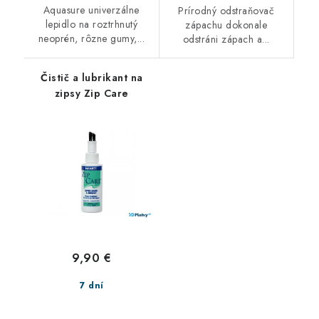
Aquasure univerzálne
Prírodný odstraňovač
lepidlo na roztrhnutý
zápachu dokonale
neoprén, rôzne gumy,...
odstráni zápach a...
Čistič a lubrikant na
zipsy Zip Care
9,90 €
7 dní