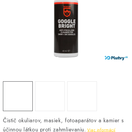
VŠETKO PRE DETI
HRAČKY DO VODY
PODVODNÉ SKÚTRE
TAŠKY A VAKY
CVIČENIE
SAUNOVANIE
OTUŽOVANIE
Predajňa Plutvy.sk
Doručenie od 1,99€
O nás
Kontakt
Čistič okuliarov, masiek, fotoaparátov a kamier s
účinnou látkou proti zahmlievaniu.
Viac informácií