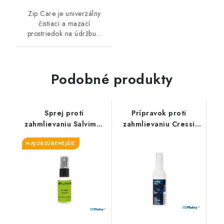
Zip Care je univerzálny
čistiaci a mazací
prostriedok na údržbu...
Podobné produkty
Sprej proti
Prípravok proti
zahmlievaniu Salvimar
zahmlievaniu Cressi
Antifog
Antifog
NAJOBĽÚBENEJŠIE