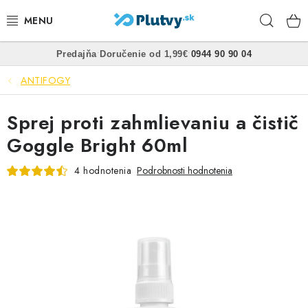
Prejsť
Hľad
na
obsah
•
•
Predajňa
Doručenie od 1,99€
0944 90 90 04
PLÁVANIE
ANTIFOGY
ŠNORCHLOVANIE
Sprej proti zahmlievaniu a čistič
FREEDIVING
Goggle Bright 60ml
SPEARFISHING
4 hodnotenia
Podrobnosti hodnotenia
POTÁPANIE
OBLEČENIE
OBUV