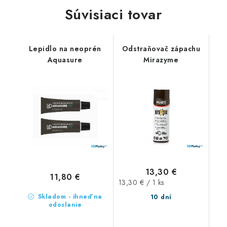
Súvisiaci tovar
Lepidlo na neoprén
Odstraňovač zápachu
Aquasure
Mirazyme
13,30 €
11,80 €
Jednotková
13,30 € / 1 ks
cena:
Skladom - ihneď na
10 dní
odoslanie