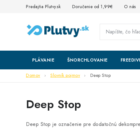
Prejsť
Predajňa Plutvy.sk
Doručenie od 1,99€
O nás
na
obsah
PLÁVANIE
ŠNORCHLOVANIE
FREEDIV
Domov
Slovník pojmov
Deep Stop
Deep Stop
Deep Stop je označenie pre dodatočnú dekompr