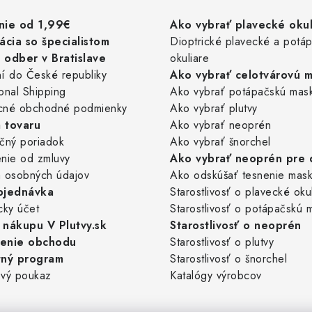
nie od 1,99€
Ako vybrať plavecké okul
ácia so špecialistom
Dioptrické plavecké a potá
odber v Bratislave
okuliare
í do České republiky
Ako vybrať celotvárovú 
ional Shipping
Ako vybrať potápačskú mas
cné obchodné podmienky
Ako vybrať plutvy
 tovaru
Ako vybrať neoprén
čný poriadok
Ako vybrať šnorchel
nie od zmluvy
Ako vybrať neoprén pre 
 osobných údajov
Ako odskúšať tesnenie mas
bjednávka
Starostlivosť o plavecké oku
cky účet
Starostlivosť o potápačskú 
nákupu V Plutvy.sk
Starostlivosť o neoprén
enie obchodu
Starostlivosť o plutvy
tný program
Starostlivosť o šnorchel
vý poukaz
Katalógy výrobcov