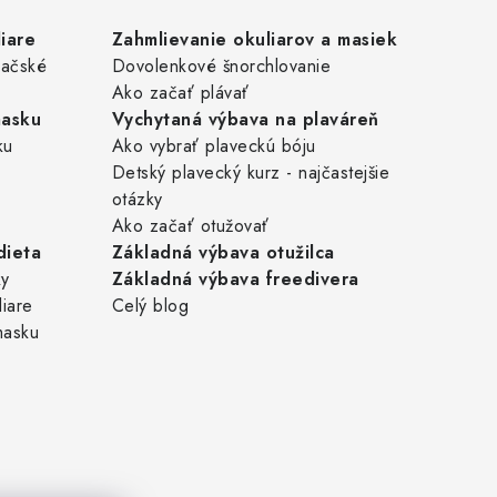
iare
Zahmlievanie okuliarov a masiek
pačské
Dovolenkové šnorchlovanie
Ako začať plávať
masku
Vychytaná výbava na plaváreň
ku
Ako vybrať plaveckú bóju
Detský plavecký kurz - najčastejšie
otázky
Ako začať otužovať
dieta
Základná výbava otužilca
ky
Základná výbava freedivera
liare
Celý blog
masku