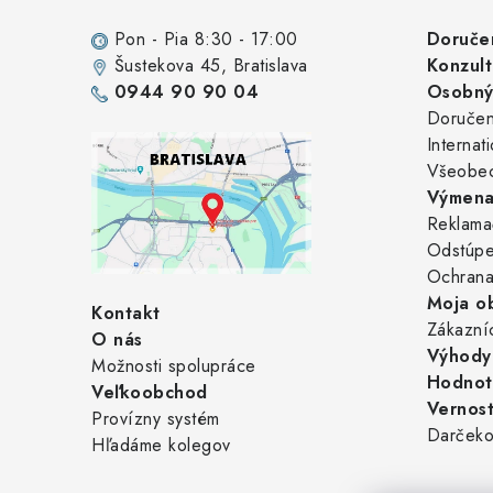
p
ä
Pon - Pia 8:30 - 17:00
Doruče
Šustekova 45
, Bratislava
Konzult
t
0944 90 90 04
Osobný 
i
Doručen
Internat
e
Všeobe
Výmena
Reklama
Odstúpe
Ochrana
Moja o
Kontakt
Zákazní
O nás
Výhody 
Možnosti spolupráce
Hodnot
Veľkoobchod
Vernos
Provízny systém
Darčeko
Hľadáme kolegov