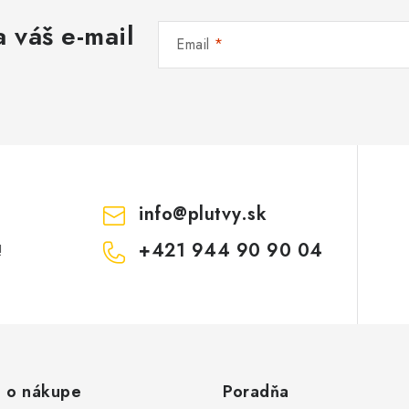
 váš e-mail
Email
info
@
plutvy.sk
+421 944 90 90 04
!
 o nákupe
Poradňa