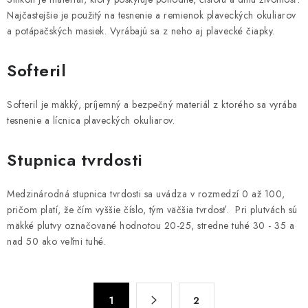
Najčastejšie je použitý na tesnenie a remienok plaveckých okuliarov
a potápačských masiek. Vyrábajú sa z neho aj plavecké čiapky.
Softeril
Softeril je mäkký, príjemný a bezpečný materiál z ktorého sa vyrába
tesnenie a lícnica plaveckých okuliarov.
Stupnica tvrdosti
Medzinárodná stupnica tvrdosti sa uvádza v rozmedzí 0 až 100,
pričom platí, že čím vyššie číslo, tým väčšia tvrdosť. Pri plutvách sú
mäkké plutvy označované hodnotou 20-25, stredne tuhé 30 - 35 a
nad 50 ako veľmi tuhé.
O
S
1
2
t