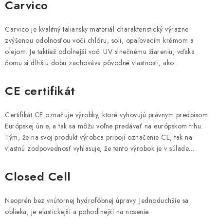
VŠETKO PRE DETI
Carvico
o
v
HRAČKY DO VODY
Carvico je kvalitný taliansky materiál charakteristický výrazne
n
zvýšenou odolnosťou voči chlóru, soli, opaľovacím krémom a
í
PODVODNÉ SKÚTRE
olejom. Je taktiež odolnejší voči UV slnečnému žiareniu, vďaka
k
čomu si dlhšiu dobu zachováva pôvodné vlastnosti, ako…
o
TAŠKY A VAKY
CE certifikát
v
CVIČENIE
ý
Certifikát CE označuje výrobky, ktoré vyhovujú právnym predpisom
c
Európskej únie, a tak sa môžu voľne predávať na európskom trhu.
SAUNOVANIE
h
Tým, že na svoj produkt výrobca pripojí označenie CE, tak na
p
vlastnú zodpovednosť vyhlasuje, že tento výrobok je v súlade…
OTUŽOVANIE
o
j
Closed Cell
Predajňa Plutvy.sk
Doručenie od 1,99€
O nás
Kontakt
m
o
Neoprén bez vnútornej hydrofóbnej úpravy. Jednoduchšie sa
v
oblieka, je elastickejší a pohodlnejší na nosenie.