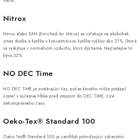
výkon.
Nitrox
Nitrox alebo EAN (Enriched Air Nitrox) sa vzťahuje na akúkoľvek
zmes dusíka a kyslíka s koncentráciou kyslíka vyššou ako 21%, (ktorá
sa vyskytuje v normálnom vzduchu, ktorý dýchame. Najčastejšie to
býva 32%.
NO DEC Time
NO DEC TIME je zostávajúci čas, počas ktorého môže potápač
zostať v súčasnej hĺbke pred vstupom do DEC TIME, čiže
dekompresného času.
Oeko-Tex® Standard 100
Oeko-Tex® Standard 100 je certifikát potvrdzujúci zdravotnú