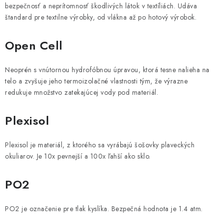
bezpečnosť a neprítomnosť škodlivých látok v textíliách. Udáva
štandard pre textilne výrobky, od vlákna až po hotový výrobok.
Open Cell
Neoprén s vnútornou hydrofóbnou úpravou, ktorá tesne nalieha na
telo a zvyšuje jeho termoizolačné vlastnosti tým, že výrazne
redukuje množstvo zatekajúcej vody pod materiál.
Plexisol
Plexisol je materiál, z ktorého sa vyrábajú šošovky plaveckých
okuliarov. Je 10x pevnejší a 100x ľahší ako sklo.
PO2
PO2 je označenie pre tlak kyslíka. Bezpečná hodnota je 1.4 atm.