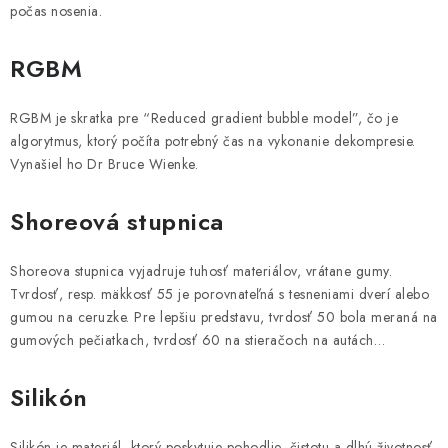
počas nosenia.
RGBM
RGBM je skratka pre “Reduced gradient bubble model”, čo je
algorytmus, ktorý počíta potrebný čas na vykonanie dekompresie.
Vynašiel ho Dr Bruce Wienke.
Shoreová stupnica
Shoreova stupnica vyjadruje tuhosť materiálov, vrátane gumy.
Tvrdosť, resp. mäkkosť 55 je porovnateľná s tesneniami dverí alebo
gumou na ceruzke. Pre lepšiu predstavu, tvrdosť 50 bola meraná na
gumových pečiatkach, tvrdosť 60 na stieračoch na autách…
Silikón
Silikón je materiál, ktorý poskytuje pohodlie, čistotu a dlhú životnosť.