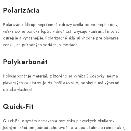
Polarizácia
Polarizácia filtruje nepríjemné odrazy svetla od vodnej hladiny,
vďaka čomu ponúka lepšiu viditeľnosť, zvyšuje kontrast, farby sú
ostrejšie a výraznejšie. Polarizačné sklá sú vhodné pre plávanie
vonku, na prírodných vodách, v moriach.
Polykarbonát
Polykarbonát je materiál, z ktorého sa vyrábajú šošovky, najmä
plaveckých okuliarov. Je 6x ľahší ako sklo, odolný a má výborné
optické vlastnosti.
Quick-Fit
Quick-Fit je systém nastavenia remienka plaveckých okuliarov.
Jedným tlačidlom jednoducho uvoľníte, alebo utiahnete remienok aj