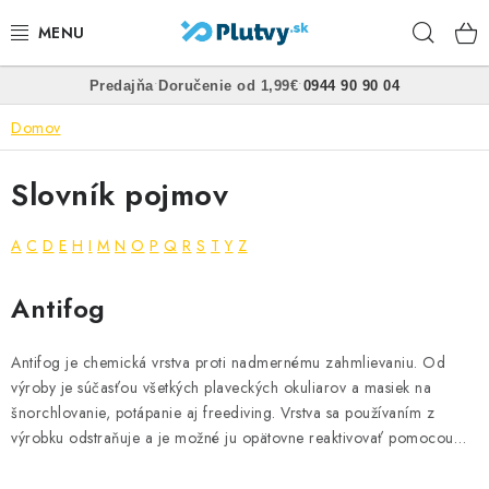
Prejsť
Hľad
na
obsah
•
•
Predajňa
Doručenie od 1,99€
0944 90 90 04
PLÁVANIE
Domov
ŠNORCHLOVANIE
Slovník pojmov
FREEDIVING
A
C
D
E
H
I
M
N
O
P
Q
R
S
T
Y
Z
SPEARFISHING
V
Antifog
POTÁPANIE
ý
p
Antifog je chemická vrstva proti nadmernému zahmlievaniu. Od
OBLEČENIE
i
výroby je súčasťou všetkých plaveckých okuliarov a masiek na
s
šnorchlovanie, potápanie aj freediving. Vrstva sa používaním z
OBUV
výrobku odstraňuje a je možné ju opätovne reaktivovať pomocou…
s
l