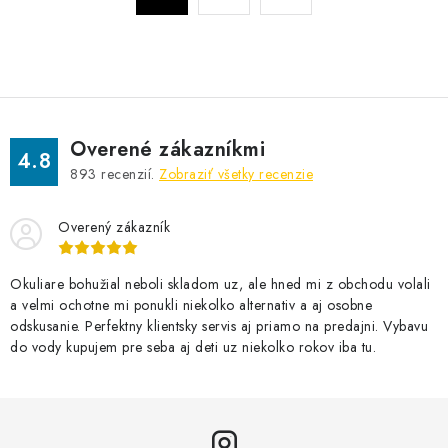
v
r
l
á
á
n
d
k
a
o
c
v
Overené zákazníkmi
i
4.8
a
893
recenzií.
Zobraziť všetky recenzie
e
n
p
i
Overený zákazník
r
e
v
k
Okuliare bohužial neboli skladom uz, ale hned mi z obchodu volali
a velmi ochotne mi ponukli niekolko alternativ a aj osobne
y
odskusanie. Perfektny klientsky servis aj priamo na predajni. Vybavu
v
do vody kupujem pre seba aj deti uz niekolko rokov iba tu.
ý
p
i
s