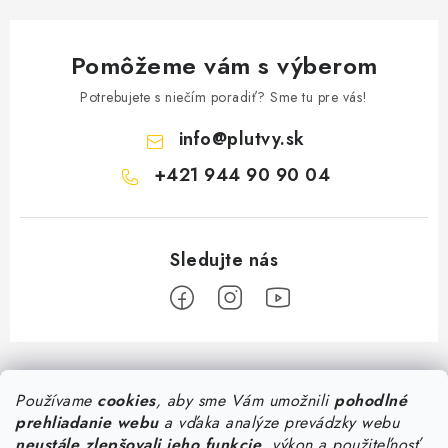
Pomôžeme vám s výberom
Potrebujete s niečím poradiť? Sme tu pre vás!
info
@
plutvy.sk
+421 944 90 90 04
Z
á
Používame
cookies
, aby sme Vám umožnili
pohodlné
Predajňa Plutvy.sk
p
prehliadanie webu
a vďaka analýze prevádzky webu
ä
Pon - Pia 8:30 - 17:00
neustále zlepšovali jeho funkcie
, výkon a použiteľnosť.