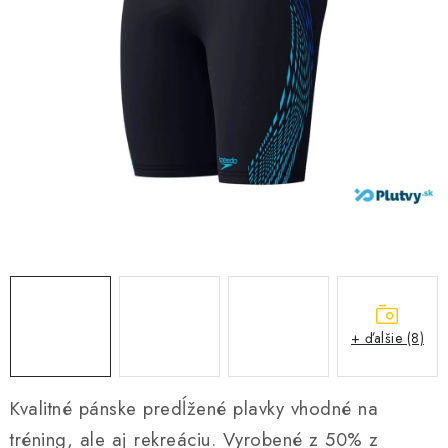
VŠETKO PRE DETI
HRAČKY DO VODY
PODVODNÉ SKÚTRE
TAŠKY A VAKY
CVIČENIE
SAUNOVANIE
OTUŽOVANIE
+ ďalšie (8)
Predajňa Plutvy.sk
Doručenie od 1,99€
O nás
Kontakt
Kvalitné pánske predĺžené plavky vhodné na
tréning, ale aj rekreáciu. Vyrobené z 50% z