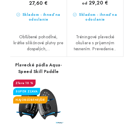
29,20 €
27,60 €
od
Skladom - ihneď na
Skladom - ihneď na
odoslanie
odoslanie
Obľúbené pohodlné,
Tréningové plavecké
krátke silikónové plutvy pre
okuliare s príjemným
dospelých,...
tesnením. Prevedenie...
Plavecké pádla Aqua-
Speed Skill Paddle
10 %
SUPER ZĽAVA
NAJOBĽÚBENEJŠIE