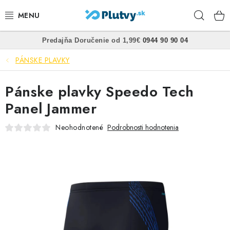
Prejsť
Hľad
na
obsah
•
•
Predajňa
Doručenie od 1,99€
0944 90 90 04
PLÁVANIE
PÁNSKE PLAVKY
ŠNORCHLOVANIE
Pánske plavky Speedo Tech
FREEDIVING
Panel Jammer
SPEARFISHING
Neohodnotené
Podrobnosti hodnotenia
POTÁPANIE
OBLEČENIE
OBUV