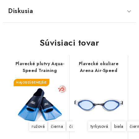
Diskusia
Súvisiaci tovar
Plavecké plutvy Aqua-
Plavecké okuliare
Speed Training
Arena Air-Speed
NAJOBĽÚBENEJŠIE
ružová
čierna
čierno-zelená
tyrkysová
modrá
biela
čier