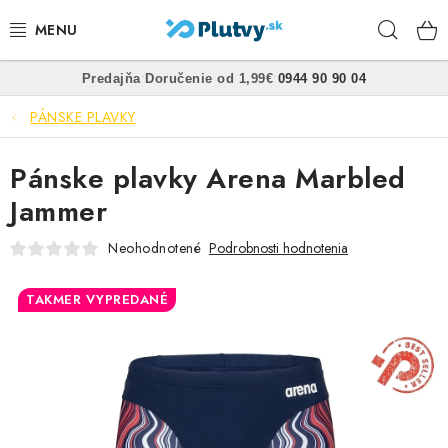
Prejsť
Hľad
na
obsah
•
•
Predajňa
Doručenie od 1,99€
0944 90 90 04
PLÁVANIE
PÁNSKE PLAVKY
ŠNORCHLOVANIE
Pánske plavky Arena Marbled
FREEDIVING
Jammer
SPEARFISHING
Neohodnotené
Podrobnosti hodnotenia
POTÁPANIE
TAKMER VYPREDANÉ
OBLEČENIE
OBUV