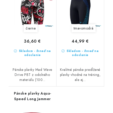
čierne
tmavomodrá
36,60 €
44,99 €
Skladom - ihneď na
Skladom - ihneď na
odoslanie
odoslanie
Pánske plavky Mad Wave
Kvalitné pánske predĺžené
Drive PBT z odolného
plavky vhodné na tréning,
materiálu (100...
ale aj...
Pánske plavky Aqua-
Speed Long Jammer