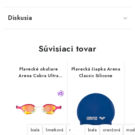
Diskusia
Súvisiaci tovar
Plavecké okuliare
Plavecká čiapka Arena
Arena Cobra Ultra
Classic Silicone
Swipe
biela
limetková
ružová
biela
čierna
oranžová
čierno-modrá
mod