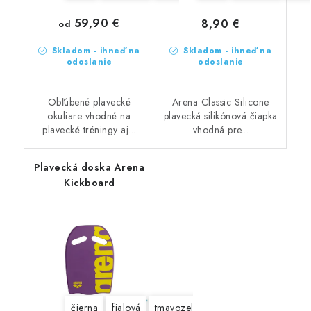
59,90 €
8,90 €
od
Skladom - ihneď na
Skladom - ihneď na
odoslanie
odoslanie
Obľúbené plavecké
Arena Classic Silicone
okuliare vhodné na
plavecká silikónová čiapka
plavecké tréningy aj...
vhodná pre...
Plavecká doska Arena
Kickboard
čierna
fialová
tmavozelená