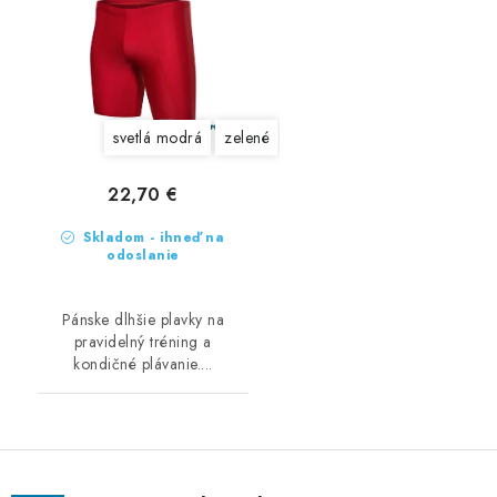
svetlá modrá
zelené
červené
bordová
22,70 €
Skladom - ihneď na
odoslanie
Pánske dlhšie plavky na
pravidelný tréning a
kondičné plávanie....