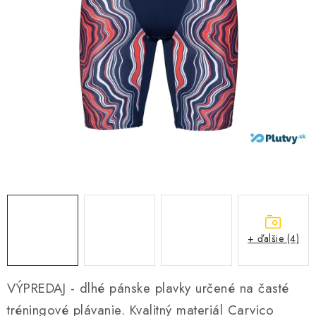
VŠETKO PRE DETI
HRAČKY DO VODY
PODVODNÉ SKÚTRE
TAŠKY A VAKY
CVIČENIE
SAUNOVANIE
OTUŽOVANIE
+ ďalšie (4)
Predajňa Plutvy.sk
Doručenie od 1,99€
O nás
Kontakt
VÝPREDAJ - dlhé pánske plavky určené na časté
tréningové plávanie. Kvalitný materiál Carvico