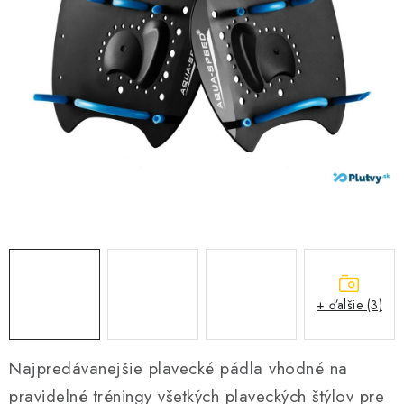
VŠETKO PRE DETI
HRAČKY DO VODY
PODVODNÉ SKÚTRE
TAŠKY A VAKY
CVIČENIE
SAUNOVANIE
OTUŽOVANIE
+ ďalšie (3)
Predajňa Plutvy.sk
Doručenie od 1,99€
O nás
Kontakt
Najpredávanejšie plavecké pádla vhodné na
pravidelné tréningy všetkých plaveckých štýlov pre