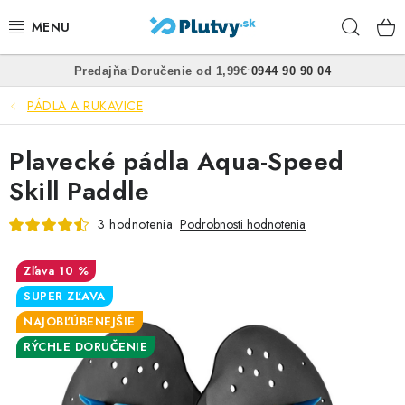
Prejsť
Hľad
na
obsah
•
•
Predajňa
Doručenie od 1,99€
0944 90 90 04
PLÁVANIE
PÁDLA A RUKAVICE
ŠNORCHLOVANIE
Plavecké pádla Aqua-Speed
FREEDIVING
Skill Paddle
SPEARFISHING
3 hodnotenia
Podrobnosti hodnotenia
POTÁPANIE
10 %
SUPER ZĽAVA
OBLEČENIE
NAJOBĽÚBENEJŠIE
RÝCHLE DORUČENIE
OBUV