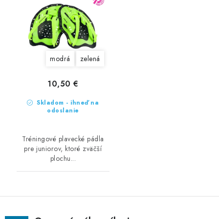
modrá
zelená
10,50 €
Skladom - ihneď na
odoslanie
Tréningové plavecké pádla
pre juniorov, ktoré zväčší
plochu...