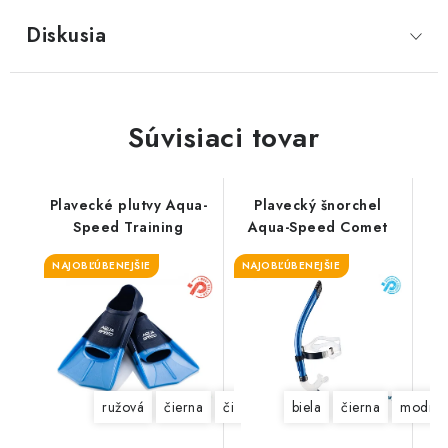
Diskusia
Súvisiaci tovar
Plavecké plutvy Aqua-
Plavecký šnorchel
Speed Training
Aqua-Speed Comet
NAJOBĽÚBENEJŠIE
NAJOBĽÚBENEJŠIE
ružová
čierna
čierno-zelená
biela
modrá
čierna
modrá