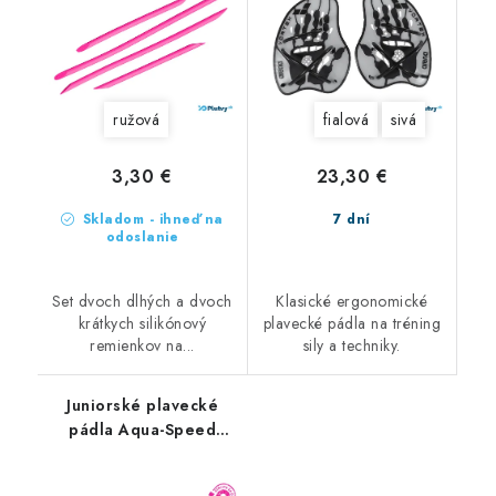
ružová
fialová
sivá
3,30 €
23,30 €
Skladom - ihneď na
7 dní
odoslanie
Set dvoch dlhých a dvoch
Klasické ergonomické
krátkych silikónový
plavecké pádla na tréning
remienkov na...
sily a techniky.
Juniorské plavecké
pádla Aqua-Speed
Swim Paddle