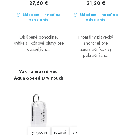
27,60 €
21,20 €
Skladom - ihneď na
Skladom - ihneď na
odoslanie
odoslanie
Obľúbené pohodlné,
Frontálny plavecký
krátke silikónové plutvy pre
šnorchel pre
dospelých,...
začiatočníkov aj
pokročilých...
Vak na mokré veci
Aqua-Speed Dry Pouch
tyrkysová
ružová
čierna