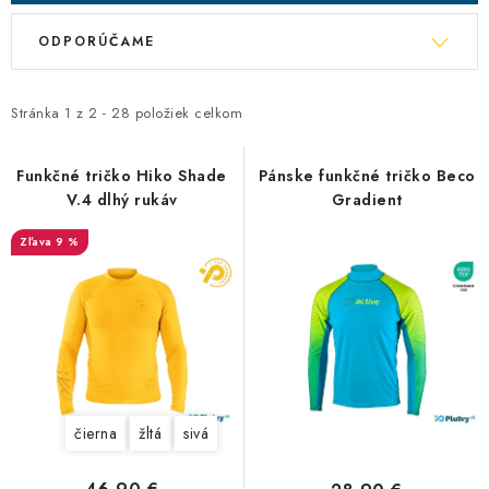
R
V
ODPORÚČAME
a
ý
d
p
e
Stránka
1
z
2
-
28
položiek celkom
i
n
s
i
Funkčné tričko Hiko Shade
Pánske funkčné tričko Beco
p
V.4 dlhý rukáv
Gradient
e
r
p
o
9 %
r
d
o
u
d
k
u
t
k
o
t
v
čierna
žltá
sivá
o
v