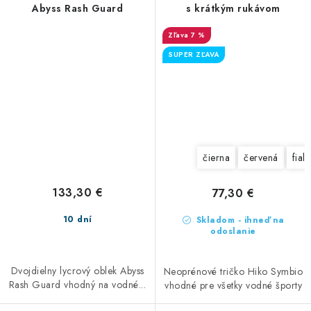
Abyss Rash Guard
s krátkým rukávom
7 %
SUPER ZĽAVA
čierna
červená
fial
133,30 €
77,30 €
10 dní
Skladom - ihneď na
odoslanie
Dvojdielny lycrový oblek Abyss
Neoprénové tričko Hiko Symbio
Rash Guard vhodný na vodné...
vhodné pre všetky vodné športy