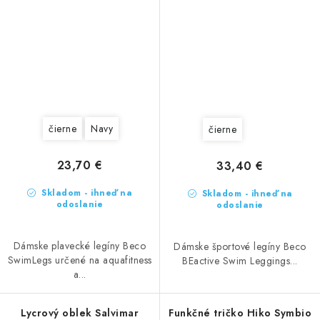
čierne
Navy
čierne
23,70 €
33,40 €
Skladom - ihneď na
Skladom - ihneď na
odoslanie
odoslanie
Dámske plavecké legíny Beco
Dámske športové legíny Beco
SwimLegs určené na aquafitness
BEactive Swim Leggings...
a...
Lycrový oblek Salvimar
Funkčné tričko Hiko Symbio