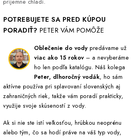
príjemne chladí.
POTREBUJETE SA PRED KÚPOU
PORADIŤ?
PETER VÁM POMÔŽE
Oblečenie do vody
predávame už
viac ako 15 rokov
– a nevyberáme
ho len podľa katalógu. Náš kolega
Peter, dlhoročný vodák
, ho sám
aktívne používa pri splavovaní slovenských aj
zahraničných riek, takže vám poradí prakticky,
využije svoje skúseností z vody.
Ak si nie ste istí veľkosťou, hrúbkou neoprénu
alebo tým, čo sa hodí práve na váš typ vody,