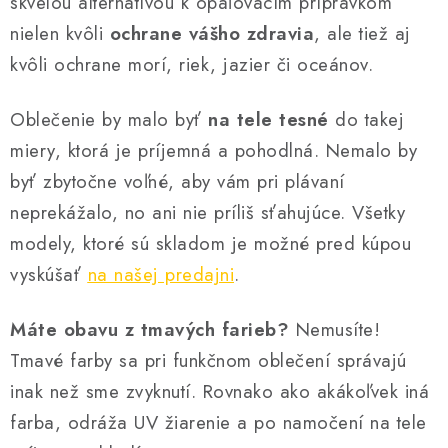
skvelou alternatívou k opaľovacím prípravkom
y
e
nielen kvôli
ochrane vášho zdravia
, ale tiež aj
v
ý
kvôli ochrane morí, riek, jazier či oceánov.
p
i
Oblečenie by malo byť
na tele tesné
do takej
s
miery, ktorá je príjemná a pohodlná. Nemalo by
u
byť zbytočne voľné, aby vám pri plávaní
neprekážalo, no ani nie príliš sťahujúce. Všetky
modely, ktoré sú skladom je možné pred kúpou
vyskúšať
na našej predajni
.
Máte obavu z tmavých farieb?
Nemusíte!
Tmavé farby sa pri funkčnom oblečení správajú
inak než sme zvyknutí. Rovnako ako akákoľvek iná
farba, odráža UV žiarenie a po namočení na tele