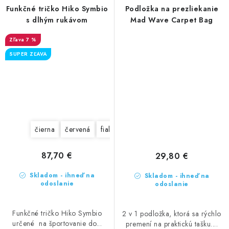
Funkčné tričko Hiko Symbio
Podložka na prezliekanie
s dlhým rukávom
Mad Wave Carpet Bag
7 %
SUPER ZĽAVA
čierna
červená
fialová
olivová
87,70 €
29,80 €
Skladom - ihneď na
Skladom - ihneď na
odoslanie
odoslanie
Funkčné tričko Hiko Symbio
2 v 1 podložka, ktorá sa rýchlo
určené na športovanie do...
premení na praktickú tašku....