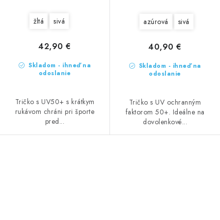
žltá
sivá
azúrová
sivá
42,90 €
40,90 €
Skladom - ihneď na
Skladom - ihneď na
odoslanie
odoslanie
Tričko s UV50+ s krátkym
Tričko s UV ochranným
rukávom chráni pri športe
faktorom 50+. Ideálne na
pred...
dovolenkové...