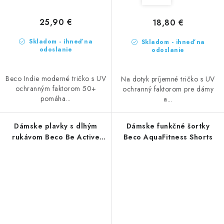
25,90 €
18,80 €
Skladom - ihneď na
Skladom - ihneď na
odoslanie
odoslanie
Beco Indie moderné tričko s UV
Na dotyk príjemné tričko s UV
ochranným faktorom 50+
ochranný faktorom pre dámy
pomáha...
a...
Dámske plavky s dlhým
Dámske funkčné šortky
rukávom Beco Be Active
Beco AquaFitness Shorts
Stripe