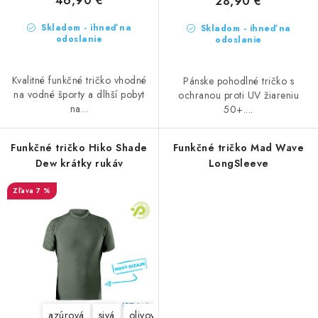
46,90 €
28,90 €
Skladom - ihneď na
Skladom - ihneď na
odoslanie
odoslanie
Kvalitné funkčné tričko vhodné
Pánske pohodlné tričko s
na vodné športy a dlhší pobyt
ochranou proti UV žiareniu
na...
50+....
Funkčné tričko Hiko Shade
Funkčné tričko Mad Wave
Dew krátky rukáv
LongSleeve
7 %
azúrová
sivá
olivová