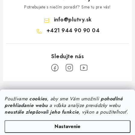
Potrebujete s niečím poradiť? Sme tu pre vás!
info
@
plutvy.sk
+421 944 90 90 04
Z
á
Predajňa Plutvy.sk
Používame
cookies
, aby sme Vám umožnili
pohodlné
p
prehliadanie webu
a vďaka analýze prevádzky webu
ä
Pon - Pia 8:30 - 17:00
neustále zlepšovali jeho funkcie
, výkon a použiteľnosť.
Všetko o nákupe
Šustekova 45
, Bratislava
t
0944 90 90 04
i
Doručenie od 1,99€
Nastavenie
Poradňa
Konzultácia so špecialistom