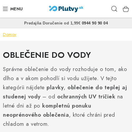
Prejsť
Hľad
na
obsah
•
•
Predajňa
Doručenie od 1,99€
0944 90 90 04
PLÁVANIE
Domov
ŠNORCHLOVANIE
OBLEČENIE DO VODY
FREEDIVING
Správne oblečenie do vody rozhoduje o tom, ako
SPEARFISHING
dlho a v akom pohodlí si vodu užijete. V tejto
kategórii nájdete
POTÁPANIE
plavky
,
oblečenie do teplej aj
studenej vody
– od
ochranných UV tričiek
na
OBLEČENIE
letné dni až po
kompletnú ponuku
neoprénového oblečenia
, ktoré chráni pred
OBUV
chladom a vetrom.