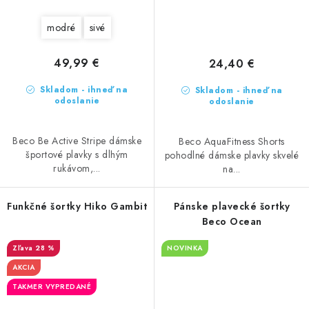
modré
sivé
49,99 €
24,40 €
Skladom - ihneď na
Skladom - ihneď na
odoslanie
odoslanie
Beco Be Active Stripe dámske
Beco AquaFitness Shorts
športové plavky s dlhým
pohodlné dámske plavky skvelé
rukávom,...
na...
Funkčné šortky Hiko Gambit
Pánske plavecké šortky
Beco Ocean
28 %
NOVINKA
AKCIA
TAKMER VYPREDANÉ