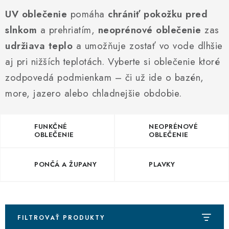
VŠETKO PRE DETI
UV oblečenie
pomáha
chrániť pokožku pred
HRAČKY DO VODY
slnkom
a prehriatím,
neoprénové oblečenie
zas
udržiava teplo
a umožňuje zostať vo vode dlhšie
PODVODNÉ SKÚTRE
aj pri nižších teplotách. Vyberte si oblečenie ktoré
zodpovedá podmienkam – či už ide o bazén,
TAŠKY A VAKY
more, jazero alebo chladnejšie obdobie.
CVIČENIE
FUNKČNÉ
NEOPRÉNOVÉ
SAUNOVANIE
OBLEČENIE
OBLEČENIE
OTUŽOVANIE
PONČÁ A ŽUPANY
PLAVKY
Predajňa Plutvy.sk
Doručenie od 1,99€
O nás
Kontakt
FILTROVAŤ PRODUKTY