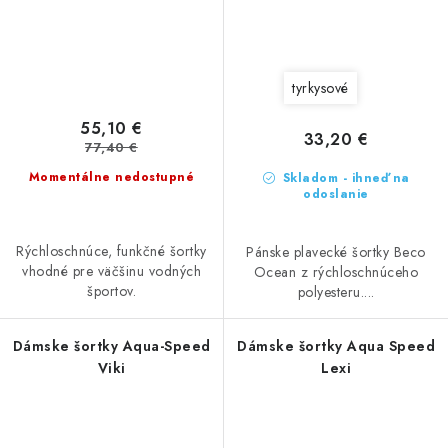
tyrkysové
55,10 €
33,20 €
77,40 €
Momentálne nedostupné
Skladom - ihneď na
odoslanie
Rýchloschnúce, funkčné šortky
Pánske plavecké šortky Beco
vhodné pre väčšinu vodných
Ocean z rýchloschnúceho
športov.
polyesteru....
Dámske šortky Aqua-Speed
Dámske šortky Aqua Speed
Viki
Lexi