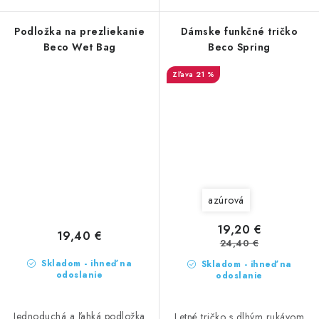
Podložka na prezliekanie
Dámske funkčné tričko
Beco Wet Bag
Beco Spring
21 %
azúrová
19,20 €
19,40 €
24,40 €
Skladom - ihneď na
Skladom - ihneď na
odoslanie
odoslanie
Jednoduchá a ľahká podložka
Letné tričko s dlhým rukávom