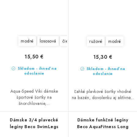
modré
lososová
čierne
ružové
modré
15,50 €
15,30 €
Skladom - ihneď na
Skladom - ihneď na
odoslanie
odoslanie
Aqua-Speed Viki dámske
Ľahké plavkové šortky vhodné
športové šortky na
na bazén, dovolenku aj aktívne...
šnorchlovanie,...
Dámske 3/4 plavecké
Dámske funkčné legíny
legíny Beco SwimLegs
Beco AquaFitness Long