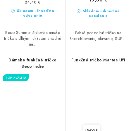
24,40 €
Skladom - ihneď na
Skladom - ihneď na
odoslanie
odoslanie
Beco Summer štýlové dámske
Ľahké pohodlné tričko na
tričko s dlhým rukávom vhodné
šnorchlovanie, plávanie, SUP,...
na...
Dámske funkčné tričko
Funkčné tričko Martes Ufi
Beco Indie
TOP KVALITA
ružová