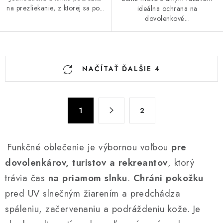
na prezliekanie, z ktorej sa po...
ideálna ochrana na
dovolenkové...
O
NAČÍTAŤ ĎALŠIE 4
v
l
á
S
d
1
2
t
a
r
c
á
Funkčné oblečenie je výbornou voľbou
pre
n
i
k
dovolenkárov, turistov a rekreantov
, ktorý
e
o
p
trávia čas
na priamom slnku
.
Chráni pokožku
v
r
pred UV slnečným žiarením a predchádza
a
v
spáleniu, začervenaniu a podráždeniu kože. Je
n
k
i