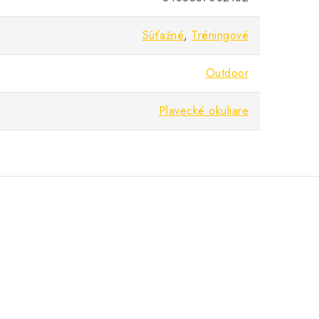
Súťažné
,
Tréningové
Outdoor
Plavecké okuliare