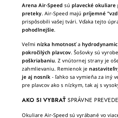
Arena Air-Speed
sú
plavecké okuliare
preteky
. Air-Speed majú
príjemné "vzd
prispôsobili vašej tvári. Vďaka tejto ú
pohodlnejšie
.
Veľmi
nízka hmotnosť
a
hydrodynamic
pokročilých plavcov
.
Šošovky sú vyrob
poškriabaniu
. Z vnútornej strany je o
zahmlievaniu. Remienok je
nastaviteľn
je aj nosník
- ľahko sa vymieňa za iný v
pre plavcov ako s nízkym, tak aj s vys
AKO SI VYBRAŤ
SPRÁVNE PREVEDE
Okuliare Air-Speed sú vyrábané vo via