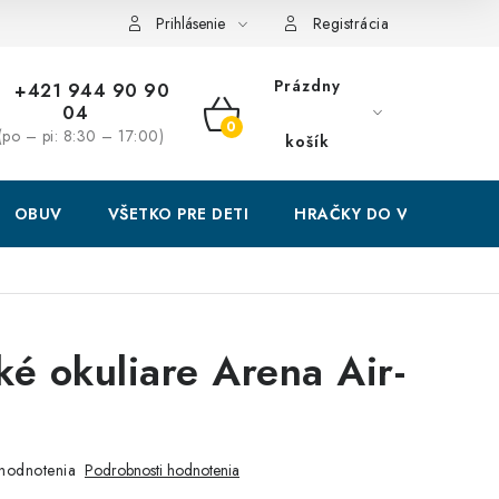
Prihlásenie
Registrácia
Prázdny
+421 944 90 90
04
NÁKUPNÝ
(po – pi: 8:30 – 17:00)
košík
KOŠÍK
OBUV
VŠETKO PRE DETI
HRAČKY DO VODY
ké okuliare Arena Air-
hodnotenia
Podrobnosti hodnotenia