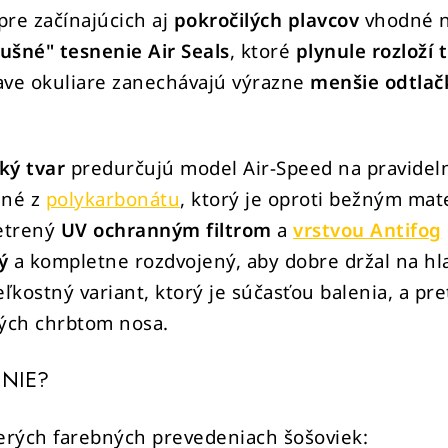
pre začínajúcich aj
pokročilých plavcov
vhodné 
ušné" tesnenie Air Seals
, ktoré
plynule rozloží 
prave okuliare zanechávajú výrazne
menšie odtlač
ký tvar
predurčujú model Air-Speed na pravidel
ené z
polykarbonátu
, ktorý je oproti bežným ma
šetrený
UV ochranným filtrom
a
vrstvou Antifog
ý
a kompletne rozdvojený, aby dobre držal na hl
eľkostný variant, ktorý je súčasťou balenia, a pr
okých chrbtom nosa.
NIE?
cerých farebných prevedeniach šošoviek: