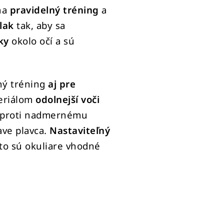
na
pravidelný tréning
a
tlak
tak, aby sa
ky
okolo očí a sú
ný tréning
aj pre
teriálom
odolnejší voči
proti nadmernému
ave plavca.
Nastaviteľný
eto sú okuliare vhodné