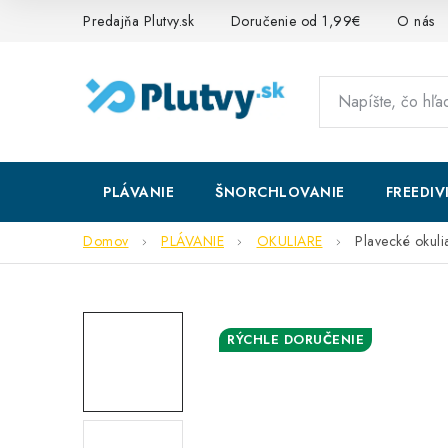
Prejsť
Predajňa Plutvy.sk
Doručenie od 1,99€
O nás
na
obsah
PLÁVANIE
ŠNORCHLOVANIE
FREEDIV
Domov
PLÁVANIE
OKULIARE
Plavecké okuli
RÝCHLE DORUČENIE