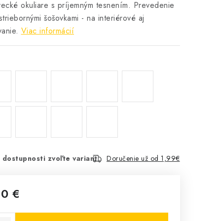
vecké okuliare s príjemným tesnením. Prevedenie
 striebornými šošovkami - na interiérové aj
vanie.
Viac informácií
 dostupnosti zvoľte variant
Doručenie už od 1,99€
20 €
cena: