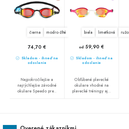
čierna
modro-žlté
biela
limetková
ružo
59,90 €
74,70 €
od
Skladom - ihneď na
Skladom - ihneď na
odoslanie
odoslanie
Najpokročilejšie a
Obľúbené plavecké
najrýchlejšie závodné
okuliare vhodné na
okuliare Speedo pre...
plavecké tréningy aj...
Overené zákazníkmi