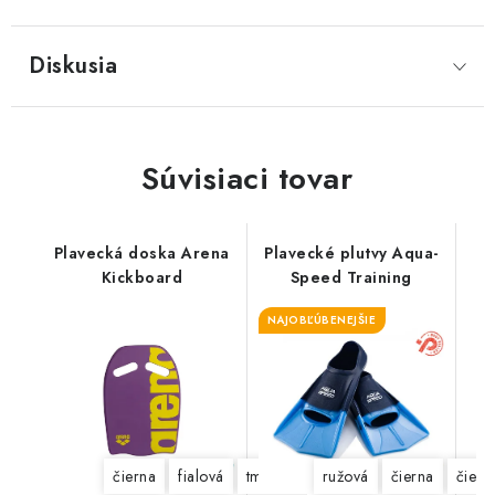
Diskusia
Súvisiaci tovar
Plavecká doska Arena
Plavecké plutvy Aqua-
Kickboard
Speed Training
NAJOBĽÚBENEJŠIE
čierna
fialová
tmavozelená
ružová
čierna
čiern