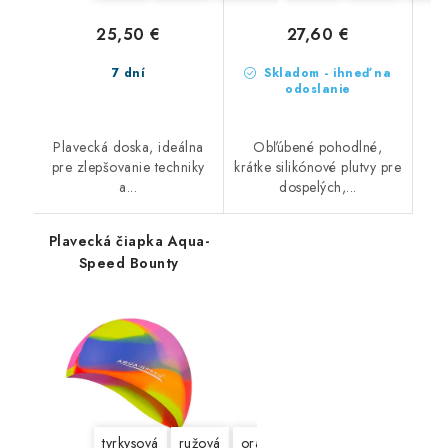
25,50 €
27,60 €
7 dní
Skladom - ihneď na
odoslanie
Plavecká doska, ideálna
Obľúbené pohodlné,
pre zlepšovanie techniky
krátke silikónové plutvy pre
a...
dospelých,...
Plavecká čiapka Aqua-
Speed Bounty
tyrkysová
ružová
oranžová
modrá
zelená