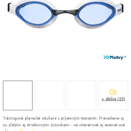
VŠETKO PRE DETI
HRAČKY DO VODY
PODVODNÉ SKÚTRE
TAŠKY A VAKY
CVIČENIE
SAUNOVANIE
OTUŽOVANIE
+ ďalšie (25)
Predajňa Plutvy.sk
Doručenie od 1,99€
O nás
Kontakt
Tréningové plavecké okuliare s príjemným tesnením. Prevedenie aj
so zlatými aj striebornými šošovkami - na interiérové aj exteriérové