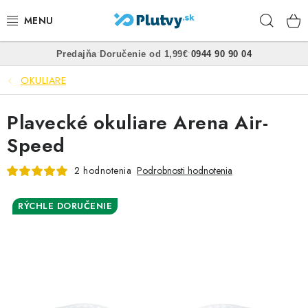
Prejsť
Hľad
na
obsah
•
•
Predajňa
Doručenie od 1,99€
0944 90 90 04
PLÁVANIE
OKULIARE
ŠNORCHLOVANIE
Plavecké okuliare Arena Air-
FREEDIVING
Speed
SPEARFISHING
2 hodnotenia
Podrobnosti hodnotenia
POTÁPANIE
RÝCHLE DORUČENIE
OBLEČENIE
OBUV