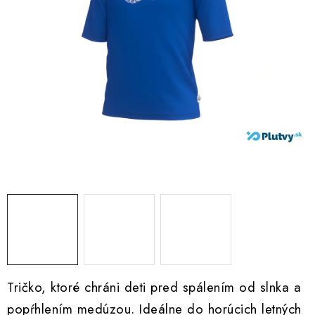
VŠETKO PRE DETI
HRAČKY DO VODY
PODVODNÉ SKÚTRE
TAŠKY A VAKY
CVIČENIE
SAUNOVANIE
OTUŽOVANIE
Predajňa Plutvy.sk
Doručenie od 1,99€
O nás
Kontakt
Tričko, ktoré chráni deti pred spálením od slnka a
popŕhlením medúzou. Ideálne do horúcich letných