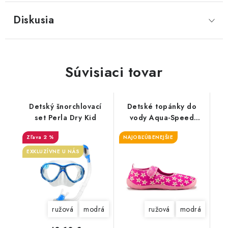
Diskusia
Súvisiaci tovar
Detský šnorchlovací
Detské topánky do
set Perla Dry Kid
vody Aqua-Speed
Slippers
2 %
NAJOBĽÚBENEJŠIE
EXKLUZÍVNE U NÁS
ružová
modrá
ružová
modrá