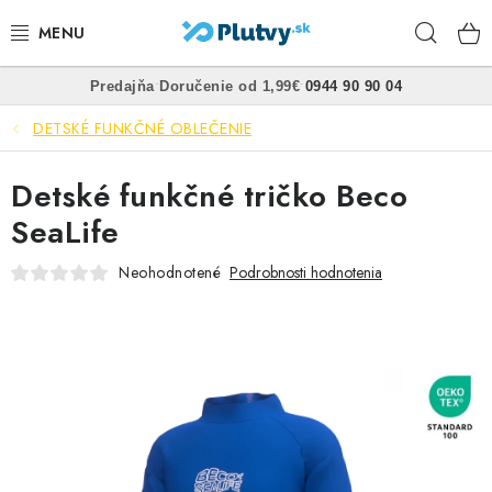
Prejsť
Hľad
na
obsah
•
•
Predajňa
Doručenie od 1,99€
0944 90 90 04
PLÁVANIE
DETSKÉ FUNKČNÉ OBLEČENIE
ŠNORCHLOVANIE
Detské funkčné tričko Beco
FREEDIVING
SeaLife
SPEARFISHING
Neohodnotené
Podrobnosti hodnotenia
POTÁPANIE
OBLEČENIE
OBUV