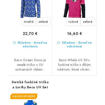
modrá
zelená
ružová
zelená
22,70 €
16,60 €
Skladom - ihneď na
Skladom - ihneď na
odoslanie
odoslanie
Beco Ocean Dinos je
Beco Whale UV 50+
veselé tričko z UV
funkčné tričko s dlhým
ochranných vláken...
rukávom, ktoré chráni...
Detské funkčné tričko
a šortky Beco UV Set
NAJOBĽÚBENEJŠIE