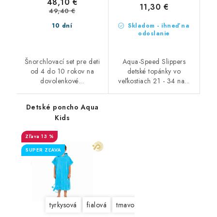
48,10 €
11,30 €
49,40 €
10 dní
Skladom - ihneď na
odoslanie
Šnorchlovací set pre deti
Aqua-Speed Slippers
od 4 do 10 rokov na
detské topánky vo
dovolenkové...
veľkostiach 21 - 34 na...
Detské poncho Aqua
Kids
13 %
SUPER ZĽAVA
tyrkysová
fialová
tmavomodrá