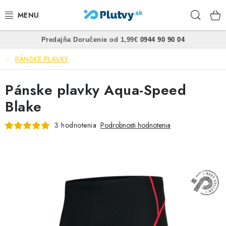
Prejsť
Hľad
na
obsah
•
•
Predajňa
Doručenie od 1,99€
0944 90 90 04
PLÁVANIE
PÁNSKE PLAVKY
ŠNORCHLOVANIE
Pánske plavky Aqua-Speed
FREEDIVING
Blake
SPEARFISHING
3 hodnotenia
Podrobnosti hodnotenia
POTÁPANIE
OBLEČENIE
OBUV