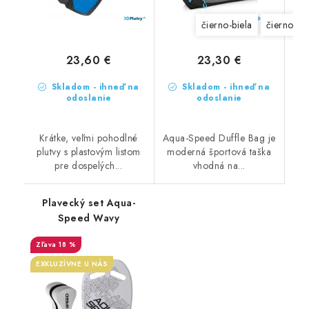
čierno-biela
čierno-m
23,60 €
23,30 €
Skladom - ihneď na
Skladom - ihneď na
odoslanie
odoslanie
Krátke, veľmi pohodlné
Aqua-Speed Duffle Bag je
plutvy s plastovým listom
moderná športová taška
pre dospelých...
vhodná na...
Plavecký set Aqua-
Speed Wavy
18 %
EXKLUZÍVNE U NÁS