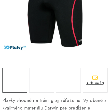
VŠETKO PRE DETI
HRAČKY DO VODY
PODVODNÉ SKÚTRE
TAŠKY A VAKY
CVIČENIE
SAUNOVANIE
OTUŽOVANIE
+ ďalšie (7)
Predajňa Plutvy.sk
Doručenie od 1,99€
O nás
Kontakt
Plavky vhodné na tréning aj súťaženie. Vyrobené z
kvalitného materiálu Darwin pre predĺženie