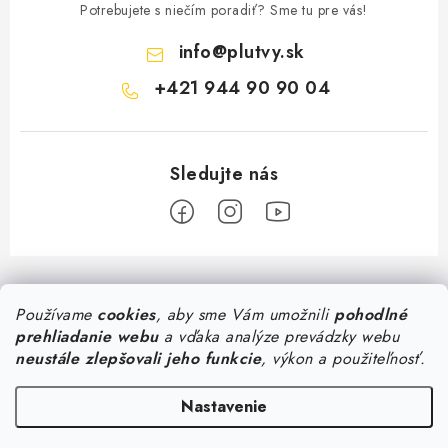
Potrebujete s niečím poradiť? Sme tu pre vás!
info
@
plutvy.sk
+421 944 90 90 04
Z
á
Predajňa Plutvy.sk
Používame
cookies
, aby sme Vám umožnili
pohodlné
p
prehliadanie webu
a vďaka analýze prevádzky webu
ä
Pon - Pia 8:30 - 17:00
neustále zlepšovali jeho funkcie
, výkon a použiteľnosť.
Všetko o nákupe
Šustekova 45
, Bratislava
t
0944 90 90 04
i
Doručenie od 1,99€
Nastavenie
Poradňa
Konzultácia so špecialistom
e
Osobný odber v Bratislave