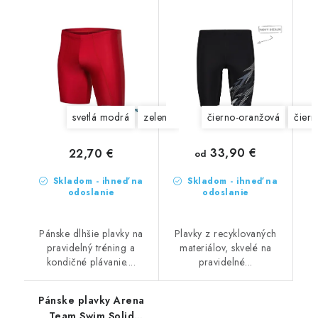
svetlá modrá
zelené
červené
čierno-oranžová
bordová
čiern
33,90 €
22,70 €
od
Skladom - ihneď na
Skladom - ihneď na
odoslanie
odoslanie
Pánske dlhšie plavky na
Plavky z recyklovaných
pravidelný tréning a
materiálov, skvelé na
kondičné plávanie....
pravidelné...
Pánske plavky Arena
Team Swim Solid