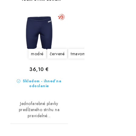
Jammer
modré
červené
tmavomodrá
čierne
36,10 €
Skladom - ihneď na
odoslanie
Jednofarebné plavky
predĺženého strihu na
pravidelné...