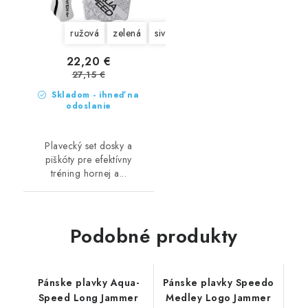
ružová
zelená
sivá
22,20 €
27,15 €
Skladom - ihneď na
odoslanie
Plavecký set dosky a
piškóty pre efektívny
tréning hornej a...
Podobné produkty
Pánske plavky Aqua-
Pánske plavky Speedo
Speed Long Jammer
Medley Logo Jammer