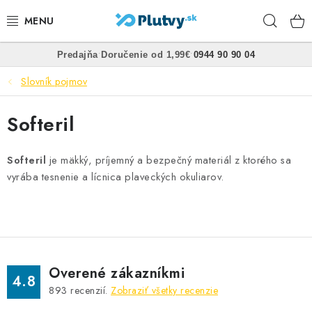
Prejsť
Hľad
na
obsah
•
•
Predajňa
Doručenie od 1,99€
0944 90 90 04
PLÁVANIE
Slovník pojmov
ŠNORCHLOVANIE
Softeril
FREEDIVING
Softeril
je mäkký, príjemný a bezpečný materiál z ktorého sa
SPEARFISHING
vyrába tesnenie a lícnica plaveckých okuliarov.
POTÁPANIE
OBLEČENIE
Overené zákazníkmi
OBUV
4.8
893
recenzií.
Zobraziť všetky recenzie