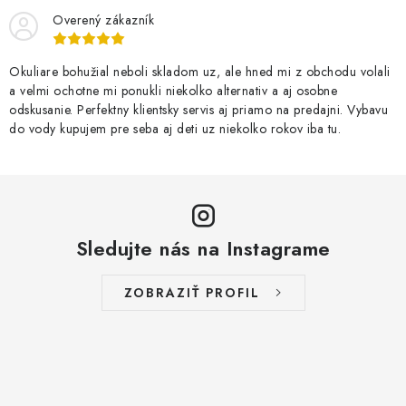
VŠETKO PRE DETI
Overený zákazník
HRAČKY DO VODY
Okuliare bohužial neboli skladom uz, ale hned mi z obchodu volali
a velmi ochotne mi ponukli niekolko alternativ a aj osobne
PODVODNÉ SKÚTRE
odskusanie. Perfektny klientsky servis aj priamo na predajni. Vybavu
do vody kupujem pre seba aj deti uz niekolko rokov iba tu.
TAŠKY A VAKY
CVIČENIE
SAUNOVANIE
Sledujte nás na Instagrame
OTUŽOVANIE
ZOBRAZIŤ PROFIL
Predajňa Plutvy.sk
Doručenie od 1,99€
O nás
Kontakt