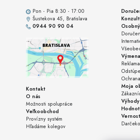
p
ä
Pon - Pia 8:30 - 17:00
Doruče
Šustekova 45
, Bratislava
Konzult
t
0944 90 90 04
Osobný 
i
Doručen
Internat
e
Všeobe
Výmena
Reklama
Odstúpe
Ochrana
Moja o
Kontakt
Zákazní
O nás
Výhody 
Možnosti spolupráce
Hodnot
Veľkoobchod
Vernos
Provízny systém
Darčeko
Hľadáme kolegov