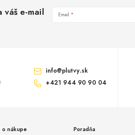
 váš e-mail
Email
info
@
plutvy.sk
+421 944 90 90 04
!
 o nákupe
Poradňa