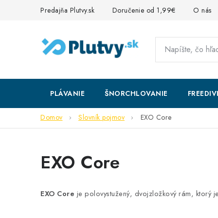
Prejsť
Predajňa Plutvy.sk
Doručenie od 1,99€
O nás
na
obsah
PLÁVANIE
ŠNORCHLOVANIE
FREEDIV
Domov
Slovník pojmov
EXO Core
EXO Core
EXO Core
je polovystužený, dvojzložkový rám, ktorý 