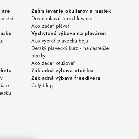
iare
Zahmlievanie okuliarov a masiek
pačské
Dovolenkové šnorchlovanie
Ako začať plávať
masku
Vychytaná výbava na plaváreň
ku
Ako vybrať plaveckú bóju
Detský plavecký kurz - najčastejšie
otázky
Ako začať otužovať
dieta
Základná výbava otužilca
ky
Základná výbava freedivera
liare
Celý blog
masku