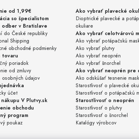
nie od 1,99€
Ako vybrať plavecké okul
ácia so špecialistom
Dioptrické plavecké a potá
odber v Bratislave
okuliare
í do České republiky
Ako vybrať celotvárovú 
ional Shipping
Ako vybrať potápačskú mas
cné obchodné podmienky
Ako vybrať plutvy
 tovaru
Ako vybrať neoprén
čný poriadok
Ako vybrať šnorchel
nie od zmluvy
Ako vybrať neoprén pre 
 osobných údajov
Ako odskúšať tesnenie mas
bjednávka
Starostlivosť o plavecké oku
cky účet
Starostlivosť o potápačskú 
nákupu V Plutvy.sk
Starostlivosť o neoprén
enie obchodu
Starostlivosť o plutvy
tný program
Starostlivosť o šnorchel
vý poukaz
Katalógy výrobcov