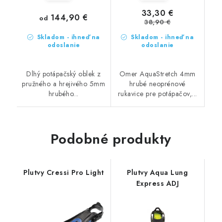
33,30 €
144,90 €
od
38,90 €
Skladom - ihneď na
Skladom - ihneď na
odoslanie
odoslanie
Dlhý potápačský oblek z
Omer AquaStretch 4mm
pružného a hrejivého 5mm
hrubé neoprénové
hrubého...
rukavice pre potápačov,...
Podobné produkty
Plutvy Cressi Pro Light
Plutvy Aqua Lung
Express ADJ