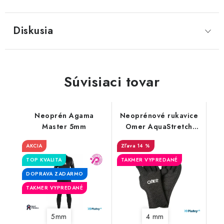
Diskusia
Súvisiaci tovar
Neoprén Agama
Neoprénové rukavice
Master 5mm
Omer AquaStretch
4mm
AKCIA
14 %
TOP KVALITA
TAKMER VYPREDANÉ
DOPRAVA ZADARMO
TAKMER VYPREDANÉ
5mm
4 mm