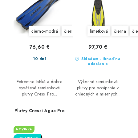
čierno-modrá
čierno-žltá
limetková
čierna
či
76,60 €
97,70 €
10 dní
Skladom - ihneď na
odoslanie
Extrémne ľahké a dobre
Výkonné remienkové
vyvážené remienkové
plutvy pre potápanie v
plutvy Cressi Pro...
chladných a miernych...
Plutvy Cressi Agua Pro
NOVINKA
TOP KVALITA