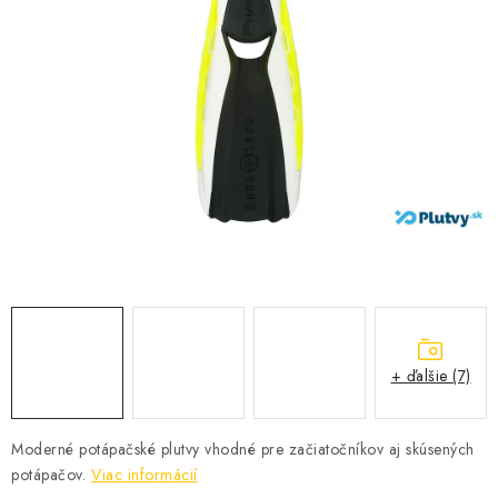
VŠETKO PRE DETI
HRAČKY DO VODY
PODVODNÉ SKÚTRE
TAŠKY A VAKY
CVIČENIE
SAUNOVANIE
OTUŽOVANIE
+ ďalšie (7)
Predajňa Plutvy.sk
Doručenie od 1,99€
O nás
Kontakt
Moderné potápačské plutvy vhodné pre začiatočníkov aj skúsených
potápačov.
Viac informácií