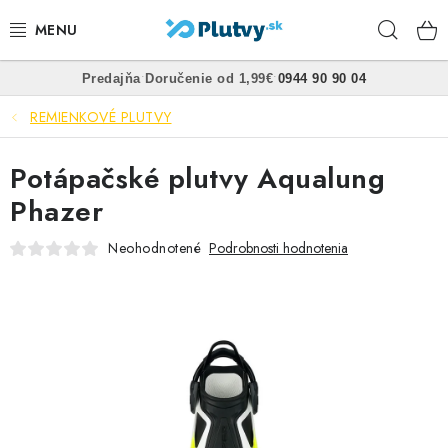
Prejsť
Hľad
na
obsah
•
•
Predajňa
Doručenie od 1,99€
0944 90 90 04
PLÁVANIE
REMIENKOVÉ PLUTVY
ŠNORCHLOVANIE
Potápačské plutvy Aqualung
FREEDIVING
Phazer
SPEARFISHING
Neohodnotené
Podrobnosti hodnotenia
POTÁPANIE
OBLEČENIE
OBUV