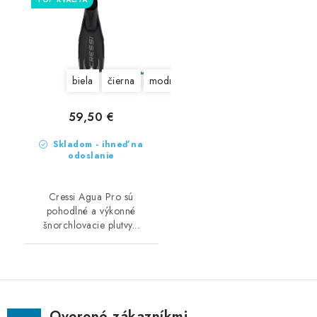
biela
čierna
modrá
59,50 €
Skladom - ihneď na
odoslanie
Cressi Agua Pro sú
pohodlné a výkonné
šnorchlovacie plutvy...
Overené zákazníkmi