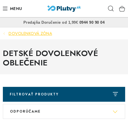
Prejsť
Hľad
na
obsah
•
•
Predajňa
Doručenie od 1,99€
0944 90 90 04
PLÁVANIE
DOVOLENKOVÁ ZÓNA
ŠNORCHLOVANIE
DETSKÉ DOVOLENKOVÉ
FREEDIVING
OBLEČENIE
SPEARFISHING
POTÁPANIE
FILTROVAŤ PRODUKTY
OBLEČENIE
R
V
ODPORÚČAME
a
OBUV
ý
d
p