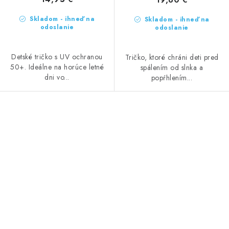
Skladom - ihneď na
Skladom - ihneď na
odoslanie
odoslanie
Detské tričko s UV ochranou
Tričko, ktoré chráni deti pred
50+. Ideálne na horúce letné
spálením od slnka a
dni vo...
popŕhlením...