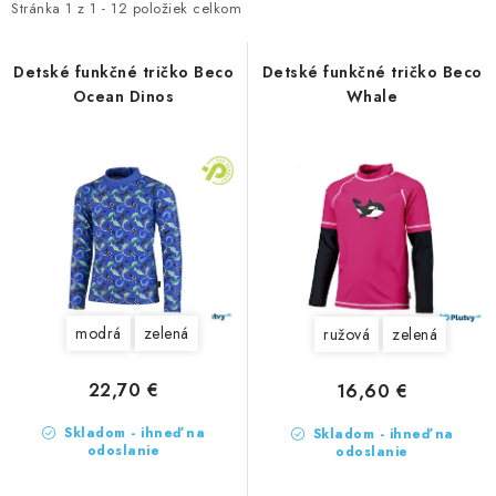
VŠETKO PRE DETI
e
Stránka
1
z
1
-
12
položiek celkom
i
n
s
HRAČKY DO VODY
i
Detské funkčné tričko Beco
Detské funkčné tričko Beco
p
Ocean Dinos
Whale
e
r
PODVODNÉ SKÚTRE
p
o
r
d
TAŠKY A VAKY
o
u
d
k
CVIČENIE
u
t
k
SAUNOVANIE
o
t
v
modrá
zelená
ružová
zelená
o
OTUŽOVANIE
v
22,70 €
16,60 €
Predajňa Plutvy.sk
Doručenie od 1,99€
O nás
Kontakt
Skladom - ihneď na
Skladom - ihneď na
odoslanie
odoslanie