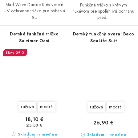
Mad Wave Duckie Kids veselé
Funkčné tričko s krátkym
UV ochranné tričko pre bábätká
rukávom pre spoľahlivú ochranu
a...
pred...
Detské funkčné tričko
Detský funkčný overal Beco
Salvimar Oasi
SeaLife Suit
29 %
ružová
modrá
ružová
modrá
18,10 €
25,90 €
25,50 €
Skladom - ihneď na
Skladom - ihneď na