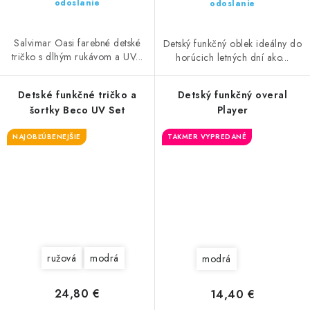
odoslanie
odoslanie
Salvimar Oasi farebné detské
Detský funkčný oblek ideálny do
tričko s dlhým rukávom a UV...
horúcich letných dní ako...
Detské funkčné tričko a
Detský funkčný overal
šortky Beco UV Set
Player
NAJOBĽÚBENEJŠIE
TAKMER VYPREDANÉ
ružová
modrá
modrá
24,80 €
14,40 €