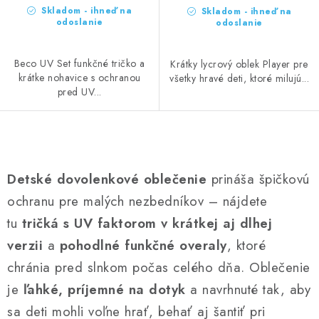
Skladom - ihneď na
Skladom - ihneď na
odoslanie
odoslanie
Beco UV Set funkčné tričko a
Krátky lycrový oblek Player pre
krátke nohavice s ochranou
všetky hravé deti, ktoré milujú...
pred UV...
O
v
Detské dovolenkové oblečenie
prináša špičkovú
l
ochranu pre malých nezbedníkov – nájdete
á
tu
tričká s UV faktorom
v krátkej aj dlhej
d
a
verzii
a
pohodlné funkčné overaly
, ktoré
c
chránia pred slnkom počas celého dňa. Oblečenie
i
je
ľahké, príjemné na dotyk
a navrhnuté tak, aby
e
sa deti mohli voľne hrať, behať aj šantiť pri