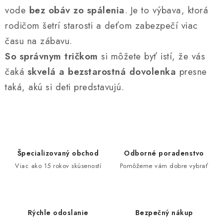
p
vode
bez obáv zo spálenia
. Je to výbava, ktorá
r
v
rodičom šetrí starosti a deťom zabezpečí viac
k
času na zábavu.
y
So správnym tričkom
si môžete byť istí, že vás
v
čaká
skvelá a bezstarostná dovolenka
presne
ý
taká, akú si deti predstavujú.
p
i
s
u
Špecializovaný obchod
Odborné poradenstvo
Viac ako 15 rokov skúseností
Pomôžeme vám dobre vybrať
Rýchle odoslanie
Bezpečný nákup