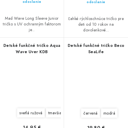
odoslanie
odoslanie
Mad Wave Long Sleeve Junior
Ľahké rýchloschnúce tričko pre
tričko s UV ochranným faktorom
deti od 10 rokov na
je...
dovolenkové...
Detské funkčné tričko Aqua
Detské funkčné tričko Beco
Wave Uver KDB
SeaLife
svetlá ružová
tmavšia ružová
červená
modrá
14,95 €
19,80 €