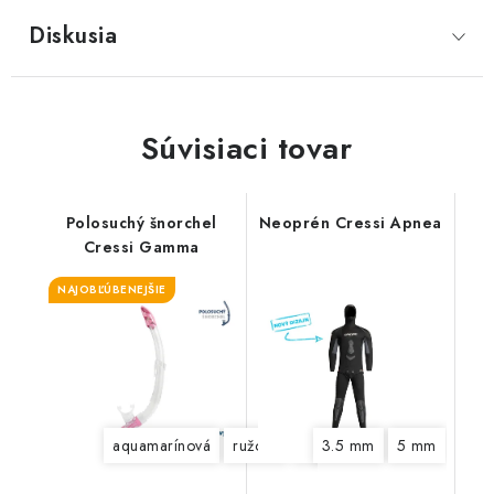
Diskusia
Súvisiaci tovar
Polosuchý šnorchel
Neoprén Cressi Apnea
Cressi Gamma
NAJOBĽÚBENEJŠIE
aquamarínová
ružová
čierno-čierna
3.5 mm
5 mm
modrá
ž