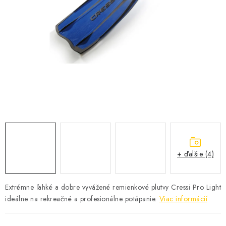
VŠETKO PRE DETI
HRAČKY DO VODY
PODVODNÉ SKÚTRE
TAŠKY A VAKY
CVIČENIE
SAUNOVANIE
+ ďalšie (4)
OTUŽOVANIE
Predajňa Plutvy.sk
Doručenie od 1,99€
O nás
Kontakt
Extrémne ľahké a dobre vyvážené remienkové plutvy Cressi Pro Light
ideálne na rekreačné a profesionálne potápanie.
Viac informácií