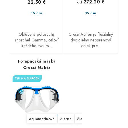
272,20 €
22,50 €
od
15 dní
15 dní
Obľúbený polosuchý
Cressi Apnea je flexibilný
šnorchel Gamma, osloví
dvojdielny neoprénový
každého svojím...
oblek pre...
Potápačská maska
Cressi Matrix
TIP NA DARČEK
aquamarínová
čierna
čierno-čierna
modrá
žl