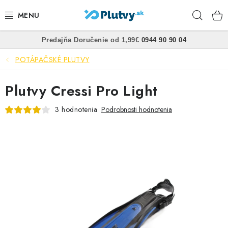
Prejsť
Hľad
na
obsah
•
•
Predajňa
Doručenie od 1,99€
0944 90 90 04
PLÁVANIE
POTÁPAČSKÉ PLUTVY
ŠNORCHLOVANIE
Plutvy Cressi Pro Light
FREEDIVING
3 hodnotenia
Podrobnosti hodnotenia
SPEARFISHING
POTÁPANIE
OBLEČENIE
OBUV