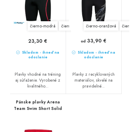
čierno-modrá
čierno-červená
čierno-oranžová
modrá
čiern
33,90 €
23,30 €
od
Skladom - ihneď na
Skladom - ihneď na
odoslanie
odoslanie
Plavky vhodné na tréning
Plavky z recyklovaných
aj súťaženie. Vyrobené z
materiálov, skvelé na
kvalitného...
pravidelné...
Pánske plavky Arena
Team Swim Short Solid