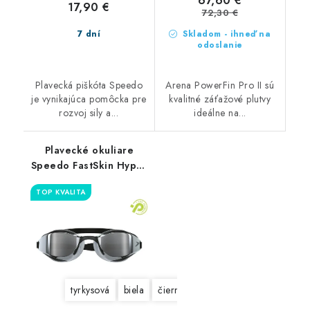
67,60 €
17,90 €
72,30 €
7 dní
Skladom - ihneď na
odoslanie
Plavecká piškóta Speedo
Arena PowerFin Pro II sú
je vynikajúca pomôcka pre
kvalitné záťažové plutvy
rozvoj sily a...
ideálne na...
Plavecké okuliare
Speedo FastSkin Hyper
Elite
TOP KVALITA
tyrkysová
biela
čierna
bielo-červená