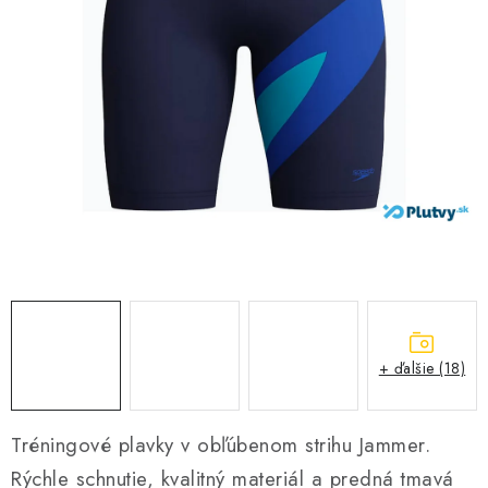
VŠETKO PRE DETI
HRAČKY DO VODY
PODVODNÉ SKÚTRE
TAŠKY A VAKY
CVIČENIE
SAUNOVANIE
OTUŽOVANIE
+ ďalšie (18)
Predajňa Plutvy.sk
Doručenie od 1,99€
O nás
Kontakt
Tréningové plavky v obľúbenom strihu Jammer.
Rýchle schnutie, kvalitný materiál a predná tmavá