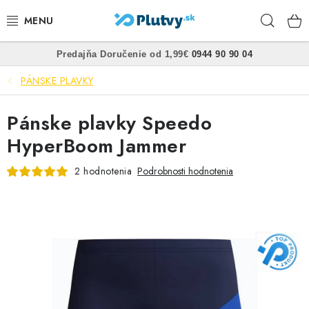
Prejsť
Hľad
na
obsah
•
•
Predajňa
Doručenie od 1,99€
0944 90 90 04
PLÁVANIE
PÁNSKE PLAVKY
ŠNORCHLOVANIE
Pánske plavky Speedo
FREEDIVING
HyperBoom Jammer
SPEARFISHING
2 hodnotenia
Podrobnosti hodnotenia
POTÁPANIE
OBLEČENIE
OBUV