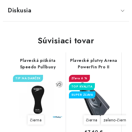
Diskusia
Súvisiaci tovar
Plavecká piškóta
Plavecké plutvy Arena
Speedo Pullbuoy
PowerFin Pro II
TIP NA DARČEK
6 %
TOP KVALITA
SUPER ZĽAVA
čierna
čierna
zeleno-čierne