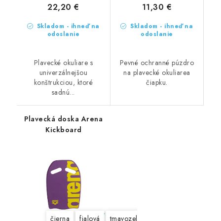
22,20 €
11,30 €
Skladom - ihneď na
Skladom - ihneď na
odoslanie
odoslanie
Plavecké okuliare s
Pevné ochranné púzdro
univerzálnejšou
na plavecké okuliarea
konštrukciou, ktoré
čiapku.
sadnú...
Plavecká doska Arena
Kickboard
čierna
fialová
tmavozelená