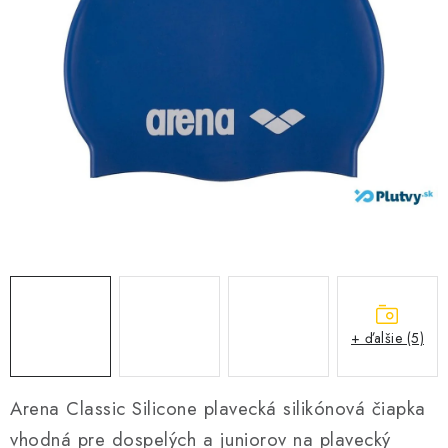
VŠETKO PRE DETI
HRAČKY DO VODY
PODVODNÉ SKÚTRE
TAŠKY A VAKY
CVIČENIE
SAUNOVANIE
OTUŽOVANIE
+ ďalšie (5)
Predajňa Plutvy.sk
Doručenie od 1,99€
O nás
Kontakt
Arena Classic Silicone plavecká silikónová čiapka
vhodná pre dospelých a juniorov na plavecký