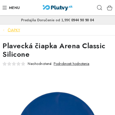
Prejsť
Hľad
na
obsah
•
•
Predajňa
Doručenie od 1,99€
0944 90 90 04
PLÁVANIE
ČIAPKY
ŠNORCHLOVANIE
Plavecká čiapka Arena Classic
FREEDIVING
Silicone
SPEARFISHING
Neohodnotené
Podrobnosti hodnotenia
POTÁPANIE
OBLEČENIE
OBUV