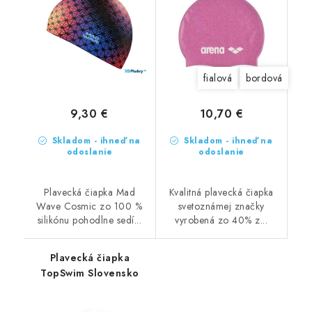
fialová
bordová
9,30 €
10,70 €
Skladom - ihneď na
Skladom - ihneď na
odoslanie
odoslanie
Plavecká čiapka Mad
Kvalitná plavecká čiapka
Wave Cosmic zo 100 %
svetoznámej značky
silikónu pohodlne sedí...
vyrobená zo 40% z...
Plavecká čiapka
TopSwim Slovensko