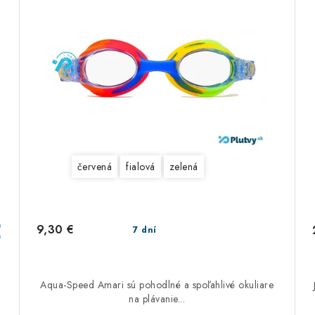
červená
fialová
zelená
a
9,30 €
7 dní
e
Aqua-Speed Amari sú pohodlné a spoľahlivé okuliare
na plávanie...