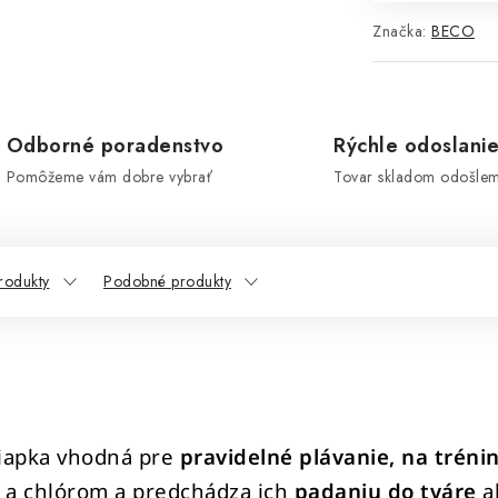
Značka:
BECO
Odborné poradenstvo
Rýchle odoslani
Pomôžeme vám dobre vybrať
Tovar skladom odošle
rodukty
Podobné produkty
čiapka vhodná pre
pravidelné plávanie, na
tréni
 a chlórom a predchádza ich
padaniu do tváre
a