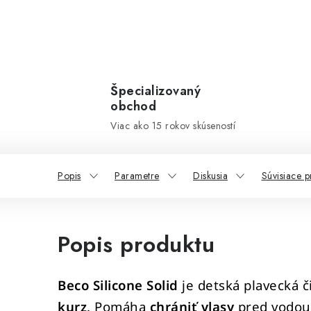
Špecializovaný
obchod
Viac ako 15 rokov skúseností
Popis
Parametre
Diskusia
Súvisiace p
Popis produktu
Beco Silicone Solid
je detská plavecká 
kurz
. Pomáha
chrániť vlasy
pred vodou