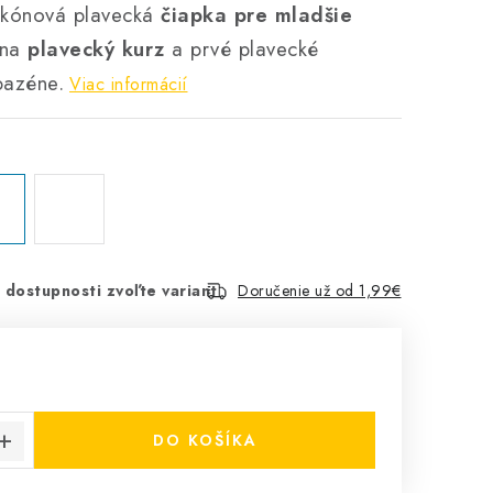
likónová plavecká
čiapka pre mladšie
 na
plavecký kurz
a prvé plavecké
bazéne.
Viac informácií
 dostupnosti zvoľte variant
Doručenie už od 1,99€
cena:
DO KOŠÍKA