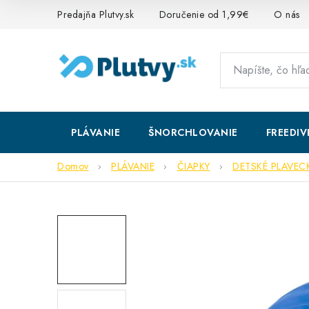
Prejsť
Predajňa Plutvy.sk
Doručenie od 1,99€
O nás
na
obsah
PLÁVANIE
ŠNORCHLOVANIE
FREEDIV
Domov
PLÁVANIE
ČIAPKY
DETSKÉ PLAVEC