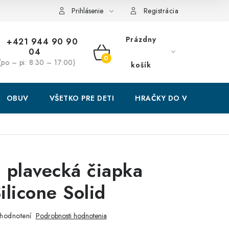
Prihlásenie
Registrácia
Prázdny
+421 944 90 90
04
NÁKUPNÝ
(po – pi: 8:30 – 17:00)
košík
KOŠÍK
OBUV
VŠETKO PRE DETI
HRAČKY DO VODY
 plavecká čiapka
ilicone Solid
hodnotení
Podrobnosti hodnotenia