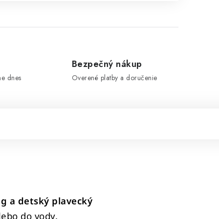
e
Bezpečný nákup
me dnes
Overené platby a doručenie
ng a detský plavecký
lebo do vody.