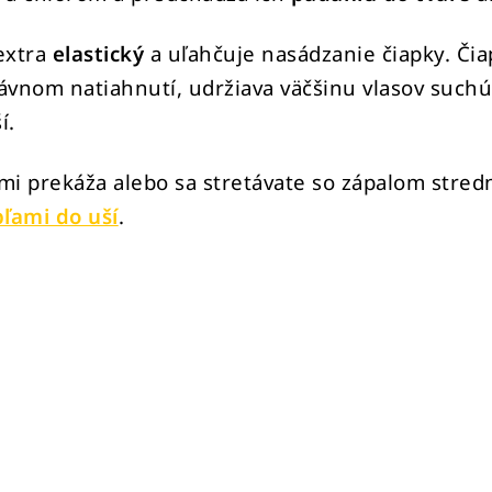
 extra
elastický
a uľahčuje nasádzanie čiapky. Či
rávnom natiahnutí, udržiava väčšinu vlasov suchú
í.
ľmi prekáža alebo sa stretávate so zápalom str
pľami do uší
.