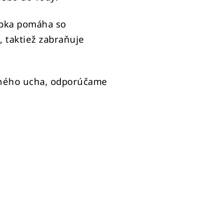
apka pomáha so
, taktiež zabraňuje
edného ucha, odporúčame