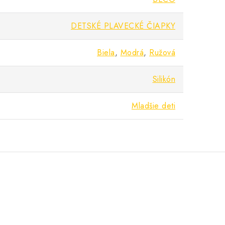
DETSKÉ PLAVECKÉ ČIAPKY
Biela
,
Modrá
,
Ružová
Silikón
Mladšie deti