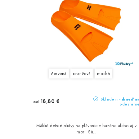
červená
oranžová
modrá
Skladom - ihneď n
18,80 €
od
odoslani
Mäkké detské plutvy na plávanie v bazéne alebo aj v
mori. Sú...