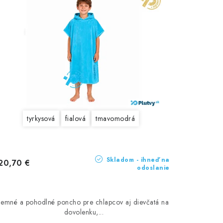
tyrkysová
fialová
tmavomodrá
Skladom - ihneď na
20,70 €
odoslanie
Jemné a pohodlné poncho pre chlapcov aj dievčatá na
dovolenku,...