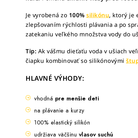
Je vyrobená zo
100%
silikónu
, ktorý je
zlepšovaním rýchlosti plávania a po sp
zatekaniu veľkého množstva vody do uš
Tip:
Ak vášmu dieťaťu voda v ušiach ve
čiapku kombinovať so silikónovými
štu
HLAVNÉ VÝHODY:
vhodná
pre menšie deti
na plávanie a kurzy
100% elastický silikón
udržiava väčšinu
vlasov suchú