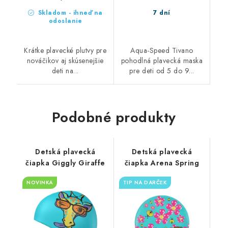
Skladom - ihneď na
7 dní
odoslanie
Krátke plavecké plutvy pre
Aqua-Speed Tivano
nováčikov aj skúsenejšie
pohodlná plavecká maska
deti na...
pre deti od 5 do 9...
Podobné produkty
Detská plavecká
Detská plavecká
čiapka Giggly Giraffe
čiapka Arena Spring
NOVINKA
TIP NA DARČEK