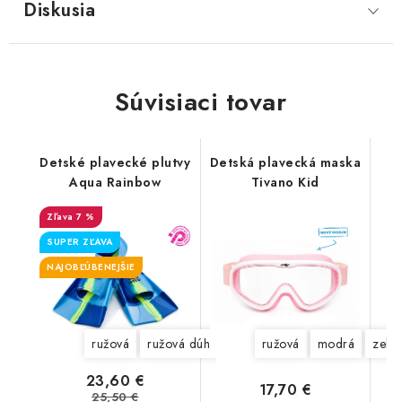
Diskusia
Súvisiaci tovar
Detské plavecké plutvy
Detská plavecká maska
Aqua Rainbow
Tivano Kid
7 %
SUPER ZĽAVA
NAJOBĽÚBENEJŠIE
ružová
ružová dúhová
modrá dúhová
ružová
modrá
zele
23,60 €
17,70 €
25,50 €