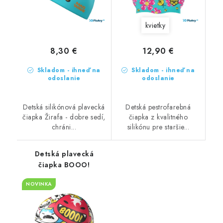
kvietky
8,30 €
12,90 €
Skladom - ihneď na
Skladom - ihneď na
odoslanie
odoslanie
Detská silikónová plavecká
Detská pestrofarebná
čiapka Žirafa - dobre sedí,
čiapka z kvalitného
chráni...
silikónu pre staršie...
Detská plavecká
čiapka BOOO!
NOVINKA