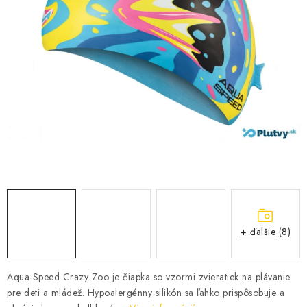
VŠETKO PRE DETI
HRAČKY DO VODY
PODVODNÉ SKÚTRE
TAŠKY A VAKY
CVIČENIE
SAUNOVANIE
OTUŽOVANIE
+ ďalšie (8)
Predajňa Plutvy.sk
Doručenie od 1,99€
O nás
Kontakt
Aqua-Speed Crazy Zoo je čiapka so vzormi zvieratiek na plávanie
pre deti a mládež. Hypoalergénny silikón sa ľahko prispôsobuje a