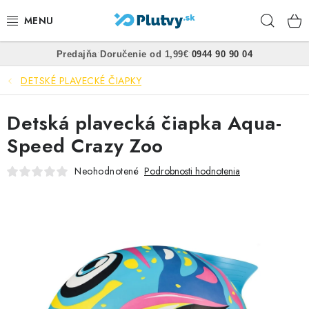
Prejsť
Hľad
na
obsah
•
•
Predajňa
Doručenie od 1,99€
0944 90 90 04
PLÁVANIE
DETSKÉ PLAVECKÉ ČIAPKY
ŠNORCHLOVANIE
Detská plavecká čiapka Aqua-
FREEDIVING
Speed Crazy Zoo
SPEARFISHING
Neohodnotené
Podrobnosti hodnotenia
POTÁPANIE
OBLEČENIE
OBUV