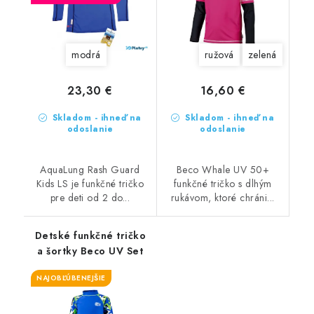
modrá
ružová
zelená
23,30 €
16,60 €
Skladom - ihneď na
Skladom - ihneď na
odoslanie
odoslanie
AquaLung Rash Guard
Beco Whale UV 50+
Kids LS je funkčné tričko
funkčné tričko s dlhým
pre deti od 2 do...
rukávom, ktoré chráni...
Detské funkčné tričko
a šortky Beco UV Set
NAJOBĽÚBENEJŠIE