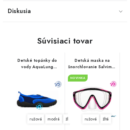
Diskusia
Súvisiaci tovar
Detské topánky do
Detská maska na
vody AquaLung
šnorchlovanie Salvimar
BeachWalker Kids
Ray
NOVINKA
ružová
modrá
žltá
ružová
žltá