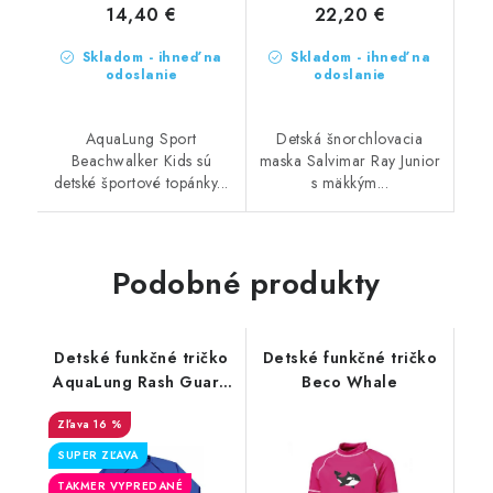
14,40 €
22,20 €
Skladom - ihneď na
Skladom - ihneď na
odoslanie
odoslanie
AquaLung Sport
Detská šnorchlovacia
Beachwalker Kids sú
maska Salvimar Ray Junior
detské športové topánky...
s mäkkým...
Podobné produkty
Detské funkčné tričko
Detské funkčné tričko
AquaLung Rash Guard
Beco Whale
Kids LS
16 %
SUPER ZĽAVA
TAKMER VYPREDANÉ