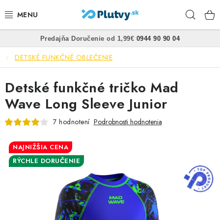
Prejsť
Hľad
na
obsah
•
•
Predajňa
Doručenie od 1,99€
0944 90 90 04
PLÁVANIE
DETSKÉ FUNKČNÉ OBLEČENIE
ŠNORCHLOVANIE
Detské funkčné tričko Mad
FREEDIVING
Wave Long Sleeve Junior
SPEARFISHING
7 hodnotení
Podrobnosti hodnotenia
POTÁPANIE
NAJNIŽŠIA CENA
RÝCHLE DORUČENIE
OBLEČENIE
OBUV