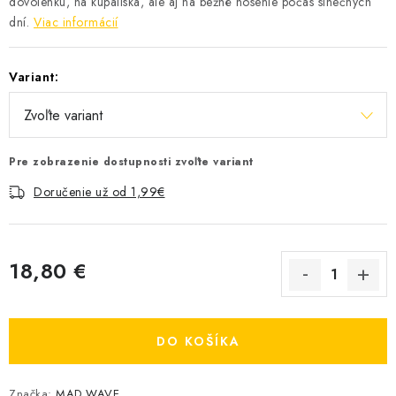
dovolenku, na kúpaliská, ale aj na bežné nosenie počas slnečných
dní.
Viac informácií
Variant:
Pre zobrazenie dostupnosti zvoľte variant
Doručenie už od 1,99€
18,80 €
Jednotková cena:
DO KOŠÍKA
Značka:
MAD WAVE