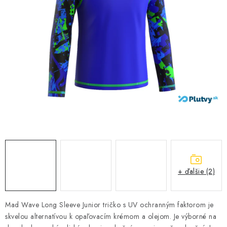
VŠETKO PRE DETI
HRAČKY DO VODY
PODVODNÉ SKÚTRE
TAŠKY A VAKY
CVIČENIE
SAUNOVANIE
OTUŽOVANIE
+ ďalšie (2)
Predajňa Plutvy.sk
Doručenie od 1,99€
O nás
Kontakt
Mad Wave Long Sleeve Junior tričko s UV ochranným faktorom je
skvelou alternatívou k opaľovacím krémom a olejom. Je výborné na