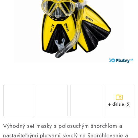
VŠETKO PRE DETI
HRAČKY DO VODY
PODVODNÉ SKÚTRE
TAŠKY A VAKY
CVIČENIE
SAUNOVANIE
OTUŽOVANIE
+ ďalšie (5)
Predajňa Plutvy.sk
Doručenie od 1,99€
O nás
Kontakt
Výhodný set masky s polosuchým šnorchlom a
nastaviteľnými plutvami skvelý na šnorchlovanie a