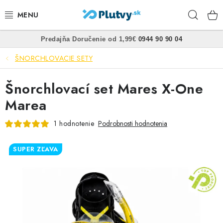
Prejsť
Hľad
na
obsah
•
•
Predajňa
Doručenie od 1,99€
0944 90 90 04
PLÁVANIE
ŠNORCHLOVACIE SETY
ŠNORCHLOVANIE
Šnorchlovací set Mares X-One
FREEDIVING
Marea
SPEARFISHING
1 hodnotenie
Podrobnosti hodnotenia
POTÁPANIE
SUPER ZĽAVA
OBLEČENIE
OBUV