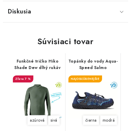
Diskusia
Súvisiaci tovar
Funkčné tričko Hiko
Topánky do vody Aqua-
Shade Dew dlhý rukáv
Speed Salmo
7 %
NAJOBĽÚBENEJŠIE
azúrová
sivá
čierna
modrá