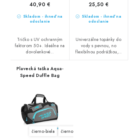
40,90 €
25,50 €
Skladom - ihneď na
Skladom - ihneď na
odoslanie
odoslanie
Tričko s UV ochranným
Univerzálne topánky do
faktorom 50+. Ideálne na
vody s pevnou, no
dovolenkové...
flexibilnou podrážkou,...
Plavecká taška Aqua-
Speed Duffle Bag
čierno-biela
čierno-modrá
sivo-modrá