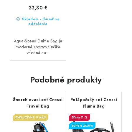
23,30 €
Skladom - ihneď na
odoslanie
Aqua-Speed Duffle Bag je
moderná športová taška
vhodná na...
Podobné produkty
Šnorchlovací set Cressi
Potápačský set Cressi
Travel Bag
Pluma Bag
EXKLUZÍVNE U NÁS
11 %
SUPER ZĽAVA