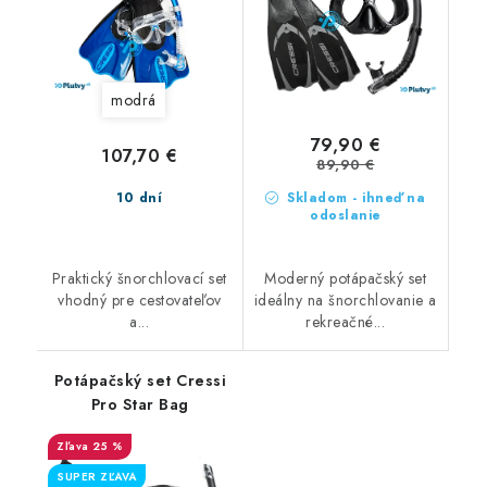
modrá
79,90 €
107,70 €
89,90 €
10 dní
Skladom - ihneď na
odoslanie
Praktický šnorchlovací set
Moderný potápačský set
vhodný pre cestovateľov
ideálny na šnorchlovanie a
a...
rekreačné...
Potápačský set Cressi
Pro Star Bag
25 %
SUPER ZĽAVA