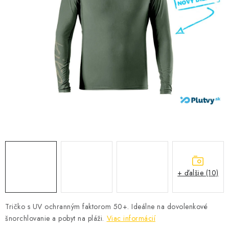
VŠETKO PRE DETI
HRAČKY DO VODY
PODVODNÉ SKÚTRE
TAŠKY A VAKY
CVIČENIE
SAUNOVANIE
OTUŽOVANIE
+ ďalšie (10)
Predajňa Plutvy.sk
Doručenie od 1,99€
O nás
Kontakt
Tričko s UV ochranným faktorom 50+. Ideálne na dovolenkové
šnorchlovanie a pobyt na pláži.
Viac informácií