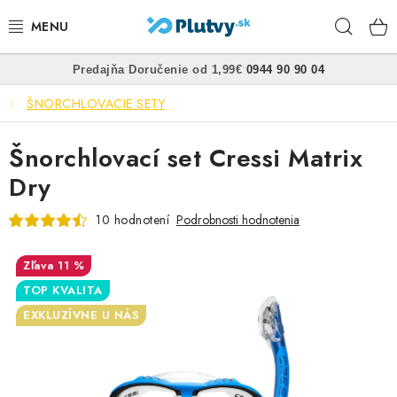
Prejsť
Hľad
na
obsah
•
•
Predajňa
Doručenie od 1,99€
0944 90 90 04
PLÁVANIE
ŠNORCHLOVACIE SETY
ŠNORCHLOVANIE
Šnorchlovací set Cressi Matrix
FREEDIVING
Dry
SPEARFISHING
10 hodnotení
Podrobnosti hodnotenia
POTÁPANIE
11 %
TOP KVALITA
OBLEČENIE
EXKLUZÍVNE U NÁS
OBUV