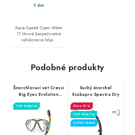
7 dní
Aqua-Speed Open Water
17 litrová bezpečnostná
nafukovacia bója...
Podobné produkty
Šnorchlovací set Cressi
Suchý šnorchel
Big Eyes Evolution
Scubapro Spectra Dry
Alpha
TOP KVALITA
15 %
TOP KVALITA
SUPER ZĽAVA