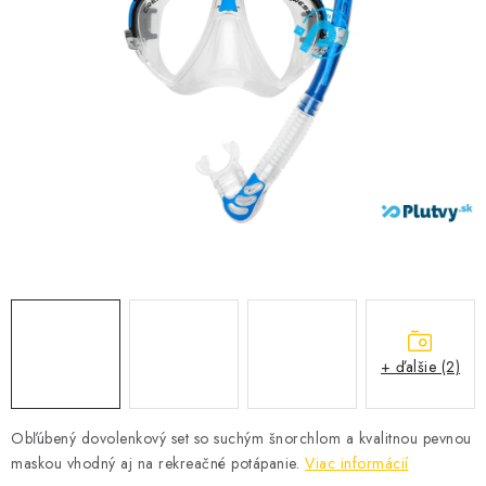
VŠETKO PRE DETI
HRAČKY DO VODY
PODVODNÉ SKÚTRE
TAŠKY A VAKY
CVIČENIE
SAUNOVANIE
OTUŽOVANIE
+ ďalšie (2)
Predajňa Plutvy.sk
Doručenie od 1,99€
O nás
Kontakt
Obľúbený dovolenkový set so suchým šnorchlom a kvalitnou pevnou
maskou vhodný aj na rekreačné potápanie.
Viac informácií