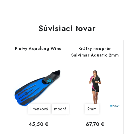
Súvisiaci tovar
Plutvy Aqualung Wind
Krátky neoprén
Salvimar Aquatic 2mm
limetková
modrá
2mm
45,50 €
67,70 €