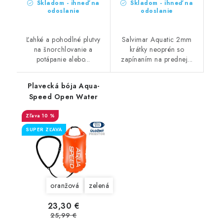
Skladom - ihneď na
Skladom - ihneď na
odoslanie
odoslanie
Ľahké a pohodlné plutvy
Salvimar Aquatic 2mm
na šnorchlovanie a
krátky neoprén so
potápanie alebo...
zapínaním na prednej...
Plavecká bója Aqua-
Speed Open Water
10 %
SUPER ZĽAVA
oranžová
zelená
23,30 €
25,99 €