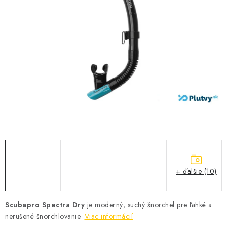
VŠETKO PRE DETI
HRAČKY DO VODY
PODVODNÉ SKÚTRE
TAŠKY A VAKY
CVIČENIE
SAUNOVANIE
OTUŽOVANIE
+ ďalšie (10)
Predajňa Plutvy.sk
Doručenie od 1,99€
O nás
Kontakt
Scubapro Spectra Dry
je moderný, suchý šnorchel pre ľahké a
nerušené šnorchlovanie.
Viac informácií