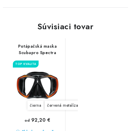
Súvisiaci tovar
Potápačská maska
Scubapro Spectra
TOP KVALITA
čierna
červená metalíza
modrá metalíza
oranžo
92,20 €
od