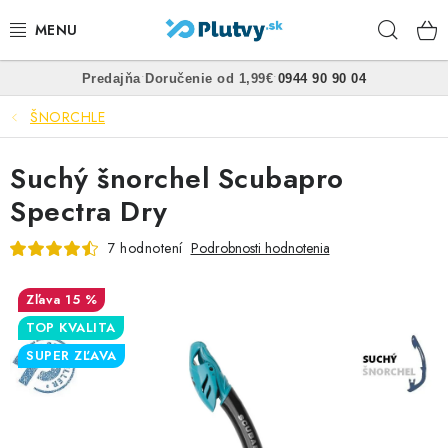
Prejsť
Hľad
na
obsah
•
•
Predajňa
Doručenie od 1,99€
0944 90 90 04
PLÁVANIE
ŠNORCHLE
ŠNORCHLOVANIE
Suchý šnorchel Scubapro
FREEDIVING
Spectra Dry
SPEARFISHING
7 hodnotení
Podrobnosti hodnotenia
POTÁPANIE
15 %
TOP KVALITA
OBLEČENIE
SUPER ZĽAVA
OBUV