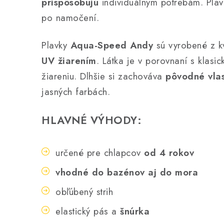
prispôsobujú
individuálnym potrebám. Plav
po namočení.
Plavky
Aqua-Speed Andy
sú vyrobené z kv
UV žiarením
. Látka je v porovnaní s klasi
žiareniu. Dlhšie si zachováva
pôvodné vlas
jasných farbách.
HLAVNÉ VÝHODY:
určené pre chlapcov
od 4 rokov
vhodné do bazénov aj do mora
obľúbený strih
elastický pás a
šnúrka