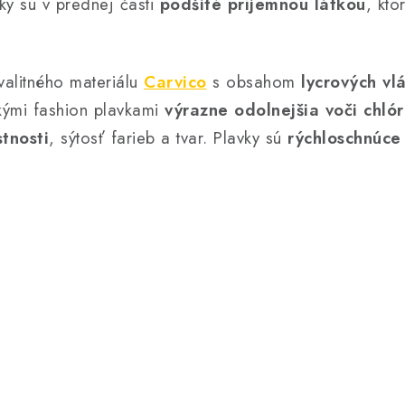
ky sú v prednej časti
podšité príjemnou látkou
, kto
alitného materiálu
Carvico
s obsahom
lycrových vl
ckými fashion plavkami
výrazne odolnejšia voči chlór
tnosti
, sýtosť farieb a tvar. Plavky sú
rýchloschnúce