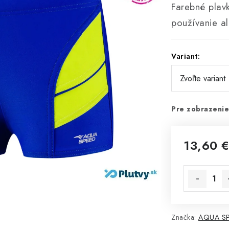
Farebné plav
používanie a
Variant:
Pre zobrazenie
13,60 
Jednotková 
Značka:
AQUA S