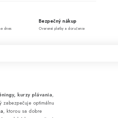
e
Bezpečný nákup
me dnes
Overené platby a doručenie
éningy, kurzy plávania
,
rý zabezpečuje optimálnu
ka
, ktorou sa dobre