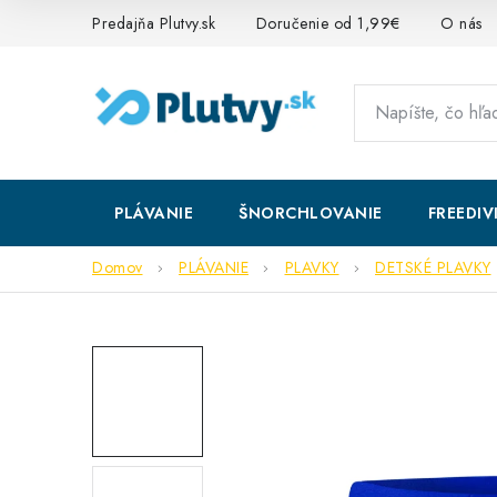
Prejsť
Predajňa Plutvy.sk
Doručenie od 1,99€
O nás
na
obsah
PLÁVANIE
ŠNORCHLOVANIE
FREEDIV
Domov
PLÁVANIE
PLAVKY
DETSKÉ PLAVKY