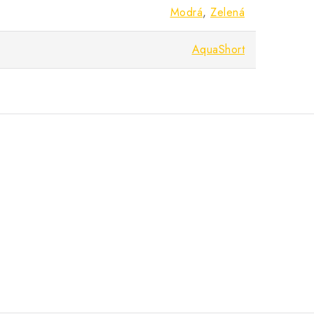
Modrá
,
Zelená
AquaShort