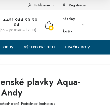
Prihlásenie
Registrácia
Prázdny
+421 944 90 90
04
NÁKUPNÝ
(po – pi: 8:30 – 17:00)
košík
KOŠÍK
OBUV
VŠETKO PRE DETI
HRAČKY DO VODY
y
enské plavky Aqua-
 Andy
eohodnotené
Podrobnosti hodnotenia