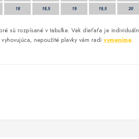
toré sú rozpísané v tabuľke. Vek dieťaťa je individuáln
je vyhovujúca, nepoužité plavky vám radi
vymeníme
.