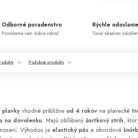
Odborné poradenstvo
Rýchle odoslani
Pomôžeme vám dobre vybrať
Tovar skladom odošle
rodukty
Podobné produkty
 plavky
vhodné približne
od 4 rokov
na plavecké
tr
a na dovolenku
. Majú obľúbený
šortkový strih
, kto
 nosení. Výhodou je
elastický pás
a obvodová
šnúr