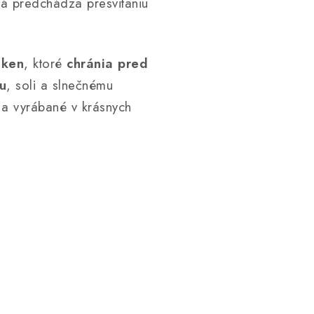
rá predchádza presvitaniu
áken
, ktoré
chránia pred
u
, soli a slnečnému
a vyrábané v krásnych