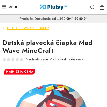
Prejsť
Hľad
na
obsah
•
•
Predajňa
Doručenie od 1,99€
0944 90 90 04
PLÁVANIE
DETSKÉ PLAVECKÉ ČIAPKY
ŠNORCHLOVANIE
Detská plavecká čiapka Mad
FREEDIVING
Wave MineCraft
SPEARFISHING
Neohodnotené
Podrobnosti hodnotenia
POTÁPANIE
NAJNIŽŠIA CENA
OBLEČENIE
OBUV