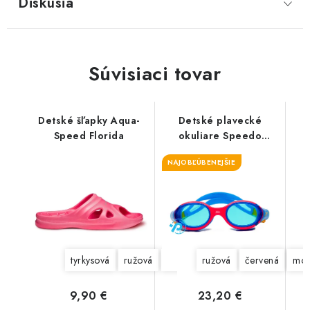
Diskusia
Súvisiaci tovar
Detské šľapky Aqua-
Detské plavecké
Speed Florida
okuliare Speedo
Biofuse 2.0
NAJOBĽÚBENEJŠIE
tyrkysová
ružová
modrá
ružová
červená
mod
9,90 €
23,20 €