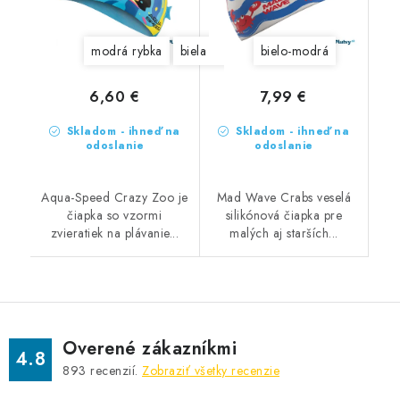
modrá rybka
biela rybka
sivý medvedík
bielo-modrá
modrý p
6,60 €
7,99 €
Skladom - ihneď na
Skladom - ihneď na
odoslanie
odoslanie
Aqua-Speed Crazy Zoo je
Mad Wave Crabs veselá
čiapka so vzormi
silikónová čiapka pre
zvieratiek na plávanie...
malých aj starších...
Overené zákazníkmi
4.8
893
recenzií.
Zobraziť všetky recenzie