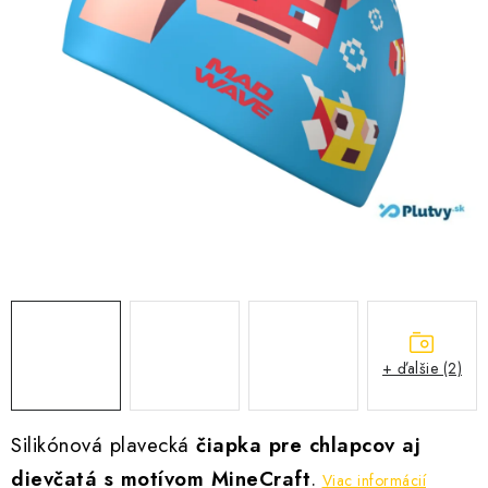
VŠETKO PRE DETI
HRAČKY DO VODY
PODVODNÉ SKÚTRE
TAŠKY A VAKY
CVIČENIE
SAUNOVANIE
OTUŽOVANIE
+ ďalšie (2)
Predajňa Plutvy.sk
Doručenie od 1,99€
O nás
Kontakt
Silikónová plavecká
čiapka pre chlapcov aj
dievčatá s motívom MineCraft
.
Viac informácií