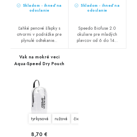
Skladom - ihneď na
Skladom - ihneď na
odoslanie
odoslanie
Ľahké penové šľapky s
Speedo Biofuse 2.0
otvormi v podrážke pre
okuliare pre mladých
plynulé odtekanie...
plavcov od 6 do 14...
Vak na mokré veci
Aqua-Speed Dry Pouch
tyrkysová
ružová
čierna
8,70 €