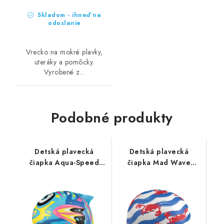
Skladom - ihneď na
odoslanie
Vrecko na mokré plavky,
uteráky a pomôcky.
Vyrobené z...
Podobné produkty
Detská plavecká
Detská plavecká
čiapka Aqua-Speed
čiapka Mad Wave
Crazy Zoo
Crabs