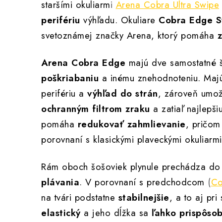
staršími okuliarm
i
Arena Cobra Ultra Swipe
perifériu
výhľadu. Okuliare
Cobra Edge S
svetoznámej značky Arena, ktorý pomáha
z
Arena Cobra Edge
majú dve samostatné 
poškriabaniu
a inému znehodnoteniu. Maj
perifériu a
výhľad do strán
, zároveň umo
ochranným filtrom zraku
a zatiaľ najlepši
pomáha
redukovať zahmlievanie
, pričom
porovnaní s klasickými plaveckými okuliarm
Rám oboch šošoviek plynule prechádza do 
plávania
. V porovnaní s predchodcom
(
Co
na tvári podstatne
stabilnejšie
, a to aj pr
elastický
a jeho dĺžka sa
ľahko prispôso