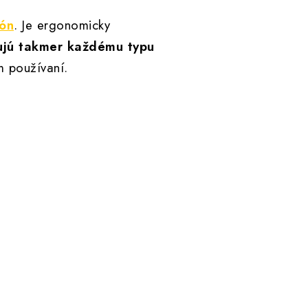
kón
. Je ergonomicky
ujú takmer každému typu
m používaní.