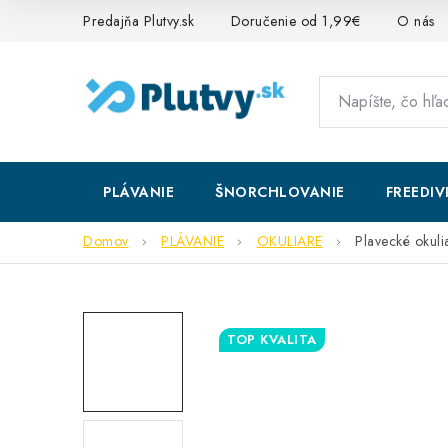
Prejsť
Predajňa Plutvy.sk
Doručenie od 1,99€
O nás
na
obsah
PLÁVANIE
ŠNORCHLOVANIE
FREEDIV
Domov
PLÁVANIE
OKULIARE
Plavecké okul
TOP KVALITA