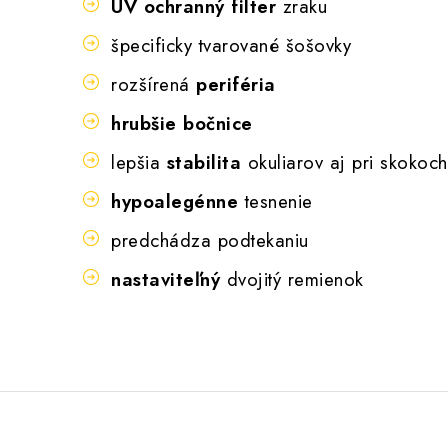
UV ochranný filter
zraku
špecificky tvarované šošovky
rozšírená
periféria
hrubšie bočnice
lepšia
stabilita
okuliarov aj pri skokoch
hypoalegénne
tesnenie
predchádza podtekaniu
nastaviteľný
dvojitý remienok