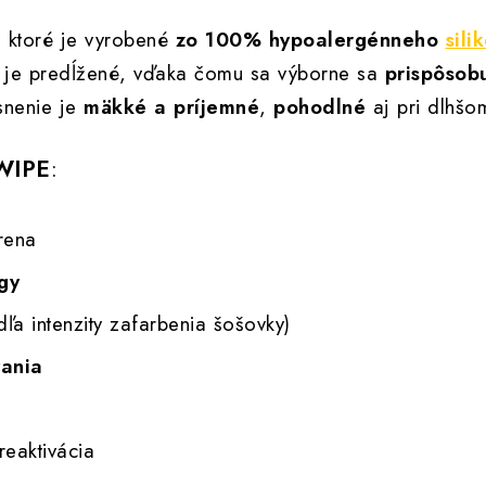
v, ktoré je vyrobené
zo 100% hypoalergénneho
sili
ka je predĺžené, vďaka čomu sa výborne sa
prispôsob
snenie je
mäkké a príjemné
,
pohodlné
aj pri dlhšo
WIPE
:
rena
gy
ľa intenzity zafarbenia šošovky)
vania
eaktivácia