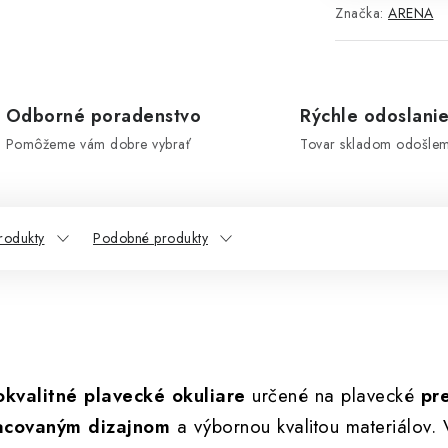
Značka:
ARENA
Odborné poradenstvo
Rýchle odoslani
Pomôžeme vám dobre vybrať
Tovar skladom odošle
rodukty
Podobné produkty
okvalitné plavecké okuliare
určené na plavecké
pr
acovaným dizajnom
a výbornou kvalitou materiálov.