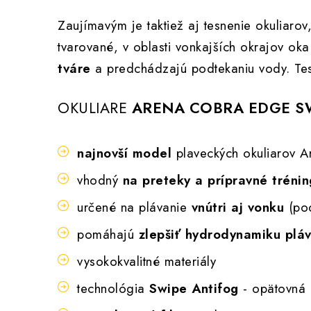
Zaujímavým je taktiež aj tesnenie okuliaro
tvarované, v oblasti vonkajších okrajov o
tváre
a predchádzajú podtekaniu vody. Te
OKULIARE
ARENA COBRA EDGE S
najnovší model
plaveckých okuliarov A
vhodný
na preteky a prípravné trénin
určené na plávanie
vnútri aj vonku
(pod
pomáhajú
zlepšiť hydrodynamiku plá
vysokokvalitné materiály
technológia
Swipe Antifog
- opätovná r