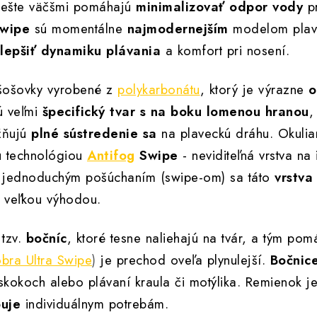
ešte väčšmi pomáhajú
minimalizovať odpor vody
pr
wipe
sú momentálne
najmodernejším
modelom plave
lepšiť dynamiku plávania
a komfort pri nosení.
šošovky vyrobené z
polykarbonátu
, ktorý je výrazne
o
ú veľmi
špecifický tvar s na boku lomenou hranou
,
žňujú
plné sústredenie sa
na plaveckú dráhu. Okuli
u technológiou
Antifog
Swipe
- neviditeľná vrstva na 
 jednoduchým pošúchaním (swipe-om) sa táto
vrstva 
i veľkou výhodou.
tzv.
bočníc
, ktoré tesne naliehajú na tvár, a tým po
bra Ultra Swipe
)
je prechod oveľa plynulejší.
Bočnice
i skokoch alebo plávaní kraula či motýlika. Remienok je
buje
individuálnym potrebám.