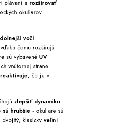
i plávaní a
rozširovať
ckých okuliarov
dolnejší voči
 vďaka čomu rozširujú
are sú vybavené
UV
ich vnútornej strane
reaktivuje
, čo je v
máhajú
zlepšiť dynamiku
 sú hrubšie
- okuliare sú
 dvojitý, klasicky
veľmi