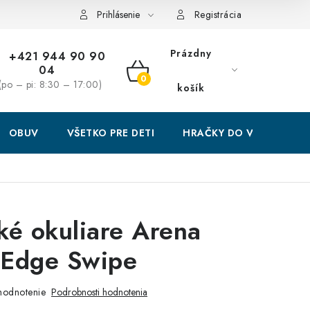
Prihlásenie
Registrácia
Prázdny
+421 944 90 90
04
NÁKUPNÝ
(po – pi: 8:30 – 17:00)
košík
KOŠÍK
OBUV
VŠETKO PRE DETI
HRAČKY DO VODY
ké okuliare Arena
 Edge Swipe
hodnotenie
Podrobnosti hodnotenia