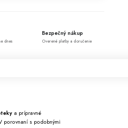
e
Bezpečný nákup
me dnes
Overené platby a doručenie
eteky
a prípravné
 V porovnaní s podobnými