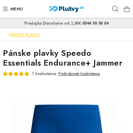
Prejsť
Hľad
na
obsah
•
•
Predajňa
Doručenie od 1,99€
0944 90 90 04
PLÁVANIE
PÁNSKE PLAVKY
ŠNORCHLOVANIE
Pánske plavky Speedo
FREEDIVING
Essentials Endurance+ Jammer
SPEARFISHING
1 hodnotenie
Podrobnosti hodnotenia
POTÁPANIE
OBLEČENIE
OBUV