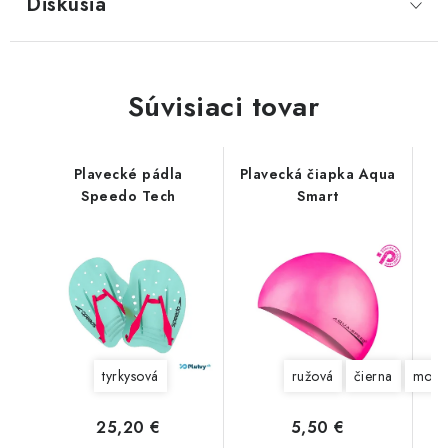
Diskusia
Súvisiaci tovar
Plavecké pádla
Plavecká čiapka Aqua
Speedo Tech
Smart
tyrkysová
ružová
čierna
modr
25,20 €
5,50 €