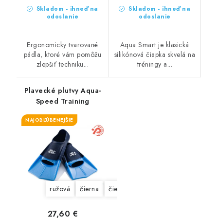
Skladom - ihneď na
Skladom - ihneď na
odoslanie
odoslanie
Ergonomicky tvarované
Aqua Smart je klasická
pádla, ktoré vám pomôžu
silikónová čiapka skvelá na
zlepšiť techniku...
tréningy a...
Plavecké plutvy Aqua-
Speed Training
NAJOBĽÚBENEJŠIE
ružová
čierna
čierno-zelená
modrá
27,60 €