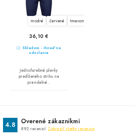
modré
červené
tmavomodrá
čierne
36,10 €
Skladom - ihneď na
odoslanie
Jednofarebné plavky
predĺženého strihu na
pravidelné...
Overené zákazníkmi
4.8
892
recenzií.
Zobraziť všetky recenzie