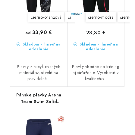
čierno-oranžová
čierne
čierno-modrá
čierno-
33,90 €
23,30 €
od
Skladom - ihneď na
Skladom - ihneď na
odoslanie
odoslanie
Plavky z recyklovaných
Plavky vhodné na tréning
materiálov, skvelé na
aj súťaženie. Vyrobené z
pravidelné...
kvalitného...
Pánske plavky Arena
Team Swim Solid
Jammer