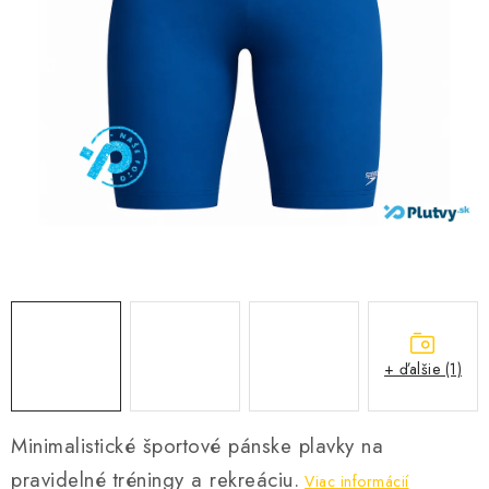
VŠETKO PRE DETI
HRAČKY DO VODY
PODVODNÉ SKÚTRE
TAŠKY A VAKY
CVIČENIE
SAUNOVANIE
OTUŽOVANIE
+ ďalšie (1)
Predajňa Plutvy.sk
Doručenie od 1,99€
O nás
Kontakt
Minimalistické športové pánske plavky na
pravidelné tréningy a rekreáciu.
Viac informácií