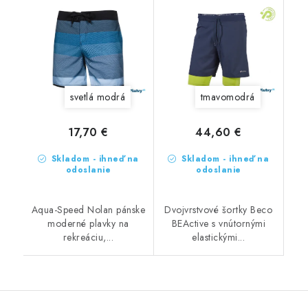
svetlá modrá
tmavomodrá
17,70 €
44,60 €
Skladom - ihneď na
Skladom - ihneď na
odoslanie
odoslanie
Aqua-Speed Nolan pánske
Dvojvrstvové šortky Beco
moderné plavky na
BEActive s vnútornými
rekreáciu,...
elastickými...