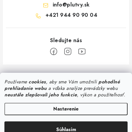
info
@
plutvy.sk
+421 944 90 90 04
Z
á
Používame
cookies
, aby sme Vám umožnili
pohodlné
Predajňa Plutvy.sk
p
prehliadanie webu
a vďaka analýze prevádzky webu
ä
Pon - Pia 8:30 - 17:00
neustále zlepšovali jeho funkcie
, výkon a použiteľnosť.
Všetko o nákupe
Šustekova 45
, Bratislava
t
0944 90 90 04
i
Doručenie od 1,99€
Nastavenie
Poradňa
Konzultácia so špecialistom
e
Osobný odber v Bratislave
Ako vybrať plavecké okuliare
Doručení do České republiky
Dioptrické plavecké a potápačské okuliare
Súhlasím
Copyright 2026
Plutvy.sk
. Všetky práva vyhradené.