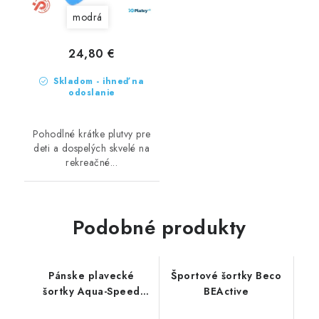
modrá
24,80 €
Skladom - ihneď na
odoslanie
Pohodlné krátke plutvy pre
deti a dospelých skvelé na
rekreačné...
Podobné produkty
Pánske plavecké
Športové šortky Beco
šortky Aqua-Speed
BEActive
Nolan