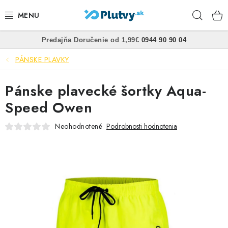
Prejsť
Hľad
na
obsah
•
•
Predajňa
Doručenie od 1,99€
0944 90 90 04
PLÁVANIE
PÁNSKE PLAVKY
ŠNORCHLOVANIE
Pánske plavecké šortky Aqua-
FREEDIVING
Speed Owen
SPEARFISHING
Neohodnotené
Podrobnosti hodnotenia
POTÁPANIE
OBLEČENIE
OBUV