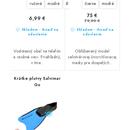
ružová
modrá
žltá
zelená
čierna
modrá
75 €
6,99 €
79,90 €
Skladom - ihneď na
Skladom - ihneď na
odoslanie
odoslanie
Vodotesný obal na telefón
Obľúbenený model
a osobné veci. Priehľadný,
celotvárovej šnorchlovacej
v tme...
masky pre dospelých...
Krátke plutvy Salvimar
Go