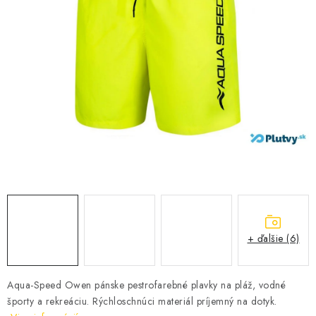
VŠETKO PRE DETI
HRAČKY DO VODY
PODVODNÉ SKÚTRE
TAŠKY A VAKY
CVIČENIE
SAUNOVANIE
OTUŽOVANIE
+ ďalšie (6)
Predajňa Plutvy.sk
Doručenie od 1,99€
O nás
Kontakt
Aqua-Speed Owen pánske pestrofarebné plavky na pláž, vodné
športy a rekreáciu. Rýchloschnúci materiál príjemný na dotyk.