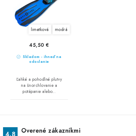
limetková
modrá
45,50 €
Skladom - ihneď na
odoslanie
Ľahké a pohodlné plutvy
na šnorchlovanie a
potápanie alebo...
Overené zákazníkmi
4.8