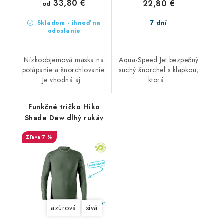
33,80 €
22,80 €
od
Skladom - ihneď na
7 dní
odoslanie
Nízkoobjemová maska na
Aqua-Speed Jet bezpečný
potápanie a šnorchlovanie.
suchý šnorchel s klapkou,
Je vhodná aj...
ktorá...
Funkčné tričko Hiko
Shade Dew dlhý rukáv
7 %
azúrová
sivá