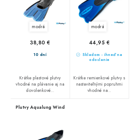
modrá
modrá
38,80 €
44,95 €
10 dní
Skladom - ihneď na
odoslanie
Krátke plastové plutvy
Krátke remienkové plutvy s
vhodné na plávanie aj na
nastaviteľnými popruhmi
dovolenkové...
vhodné na...
Plutvy Aqualung Wind