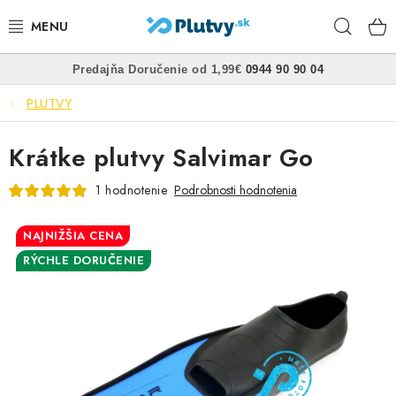
Prejsť
Hľad
na
obsah
•
•
Predajňa
Doručenie od 1,99€
0944 90 90 04
PLÁVANIE
PLUTVY
ŠNORCHLOVANIE
Krátke plutvy Salvimar Go
FREEDIVING
1 hodnotenie
Podrobnosti hodnotenia
SPEARFISHING
NAJNIŽŠIA CENA
POTÁPANIE
RÝCHLE DORUČENIE
OBLEČENIE
OBUV