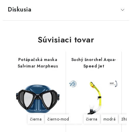
Diskusia
Súvisiaci tovar
Potápačská maska
Suchý šnorchel Aqua-
Salvimar Morpheus
Speed Jet
čierna
čierno-modrá
čierno-čierna
čierna
modrá
čierno-žltá
žltá