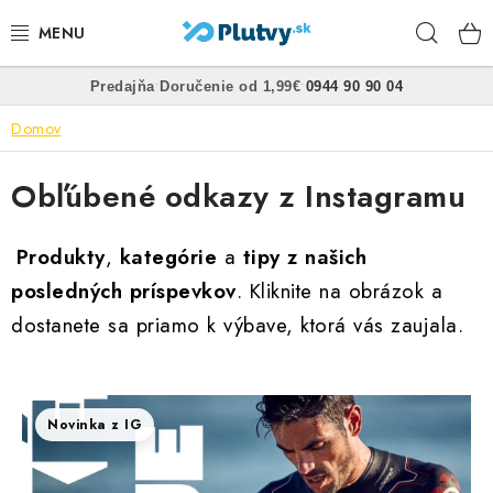
Prejsť
Hľad
na
obsah
•
•
Predajňa
Doručenie od 1,99€
0944 90 90 04
PLÁVANIE
Domov
ŠNORCHLOVANIE
Obľúbené odkazy z Instagramu
FREEDIVING
Produkty
,
kategórie
a
tipy z našich
SPEARFISHING
posledných príspevkov
. Kliknite na obrázok a
dostanete sa priamo k výbave, ktorá vás zaujala.
POTÁPANIE
OBLEČENIE
Novinka z IG
OBUV