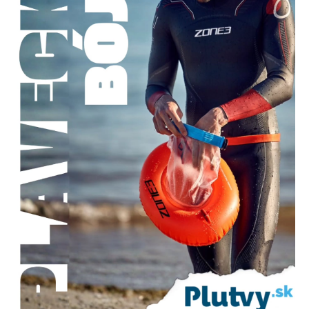
VŠETKO PRE DETI
HRAČKY DO VODY
PODVODNÉ SKÚTRE
TAŠKY A VAKY
CVIČENIE
SAUNOVANIE
OTUŽOVANIE
Predajňa Plutvy.sk
Doručenie od 1,99€
O nás
Kontakt