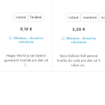
ružová
farebné
ružová
oranžová
m
9,10 €
3,30 €
Skladom - ihneď na
Skladom - ihneď na
odoslanie
odoslanie
Happy World je set šiestich
Beco Balloon Ball penová
gumených hračiek pre deti od
hračka do vody pre deti od 3
1...
rokov na...