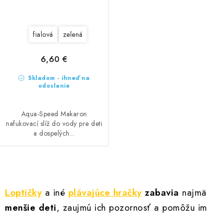
fialová
zelená
6,60 €
Skladom - ihneď na
odoslanie
Aqua-Speed Makaron
nafukovací slíž do vody pre deti
a dospelých...
O
v
Loptičky
a iné
plávajúce hračky
zabavia
najmä
l
menšie deti
, zaujmú ich pozornosť a pomôžu im
á