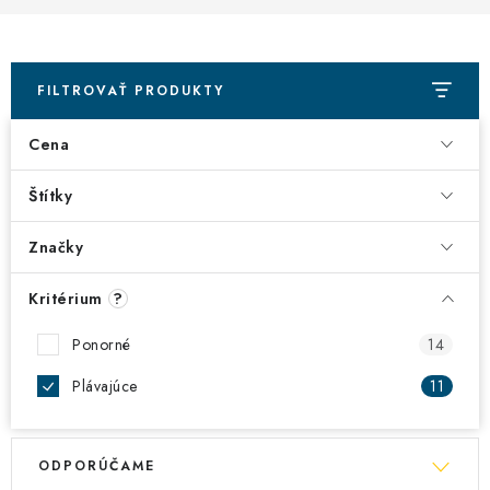
VŠETKO PRE DETI
HRAČKY DO VODY
FILTROVAŤ PRODUKTY
PODVODNÉ SKÚTRE
Cena
TAŠKY A VAKY
Štítky
CVIČENIE
Značky
SAUNOVANIE
Kritérium
?
OTUŽOVANIE
Ponorné
14
Plávajúce
11
Predajňa Plutvy.sk
Doručenie od 1,99€
O nás
Kontakt
R
V
ODPORÚČAME
a