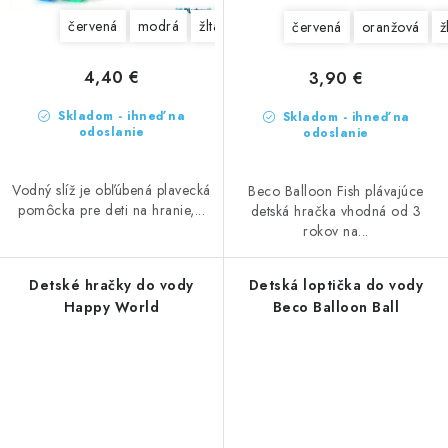
červená
modrá
žltá
zelená
červená
oranžová
ž
4,40 €
3,90 €
Skladom - ihneď na
Skladom - ihneď na
odoslanie
odoslanie
Vodný slíž je obľúbená plavecká
Beco Balloon Fish plávajúce
pomôcka pre deti na hranie,...
detská hračka vhodná od 3
rokov na...
Detské hračky do vody
Detská loptička do vody
Happy World
Beco Balloon Ball