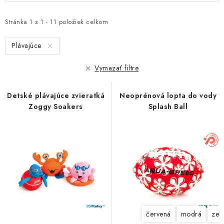
ý
d
p
e
Stránka
1
z
1
-
11
položiek celkom
i
n
s
Plávajúce
i
p
e
r
Vymazať filtre
p
o
r
d
Detské plávajúce zvieratká
Neoprénová lopta do vody
o
Zoggy Soakers
Splash Ball
u
d
k
u
t
k
o
t
v
o
v
červená
modrá
zel