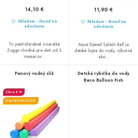
14,10 €
11,90 €
Skladom - ihneď na
Skladom - ihneď na
odoslanie
odoslanie
Tri pestrofarebné zvieratká
Aqua-Speed Splash Ball je
Zoggs vhodné pre deti od 3
detské lopta do vody, výborná
mesiacov...
ako...
Penový vodný slíž
Detská rybička do vody
Beco Balloon Fish
8 %
NAJOBĽÚBENEJŠIE