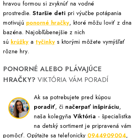
hravou formou si zvyknúť na vodné
d
a
prostredie.
Staršie deti
pri výučbe potápania
c
motivujú
ponorné hračky
, ktoré môžu loviť z dna
i
bazéna. Najobľúbenejšie z nich
e
sú
krúžky
a
tyčinky
s ktorými môžete vymýšľať
p
rôzne hry.
r
v
PONORNÉ ALEBO PLÁVAJÚCE
k
y
HRAČKY?
VIKTÓRIA VÁM PORADÍ
v
ý
Ak sa potrebujete pred kúpou
p
poradiť
, či
načerpať inšpiráciu
,
i
naša kolegyňa
Viktória
- špecialistka
s
u
na detský sortiment je pripravená vám
pomôcť. Opýtajte sa
telefonicky
0944909004
,