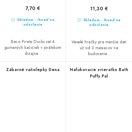
7,70 €
11,30 €
Skladom - ihneď na
Skladom - ihneď na
odoslanie
odoslanie
Beco Pirate Ducks set 4
Veselé hračky pre menšie deti
gumených kačičiek v pirátskom
už od 3 mesiacov na
dizajne...
budovanie...
Zábavné vaňolepky Dena
Nafukovacie zvieratko Bath
Puffy Pal