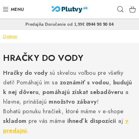
Prejsť
Hľad
na
obsah
•
•
Predajňa
Doručenie od 1,99€
0944 90 90 04
PLÁVANIE
Domov
ŠNORCHLOVANIE
HRAČKY DO VODY
FREEDIVING
Hračky do vody
sú skvelou voľbou pre všetky
SPEARFISHING
deti! Pomáhajú im sa
zoznámiť s vodou
,
budujú
k nej dôveru
POTÁPANIE
,
pomáhajú získat sebadôveru
a
hlavne, prinášajú
množstvo zábavy
!
OBLEČENIE
Bohatú ponuku hračiek, ktoré máme v e-shope
skladom
pre vás máme
ihneď k dispozícii
aj
v
OBUV
predajni
.