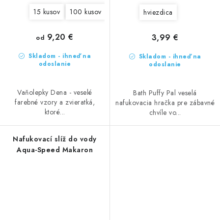
15 kusov
100 kusov
hviezdica
9,20 €
3,99 €
od
Skladom - ihneď na
Skladom - ihneď na
odoslanie
odoslanie
Vaňolepky Dena - veselé
Bath Puffy Pal veselá
farebné vzory a zvieratká,
nafukovacia hračka pre zábavné
ktoré...
chvíle vo...
Nafukovací slíž do vody
Aqua-Speed Makaron