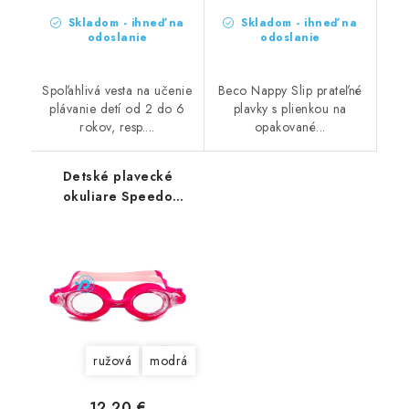
Skladom - ihneď na
Skladom - ihneď na
odoslanie
odoslanie
Spoľahlivá vesta na učenie
Beco Nappy Slip prateľné
plávanie detí od 2 do 6
plavky s plienkou na
rokov, resp....
opakované...
Detské plavecké
okuliare Speedo
Skoogle
ružová
modrá
12,20 €