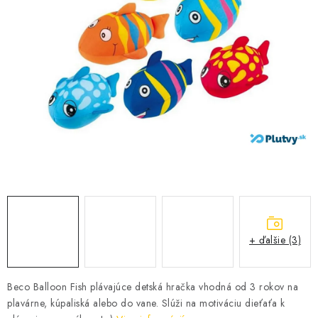
VŠETKO PRE DETI
HRAČKY DO VODY
PODVODNÉ SKÚTRE
TAŠKY A VAKY
CVIČENIE
SAUNOVANIE
OTUŽOVANIE
+ ďalšie (3)
Predajňa Plutvy.sk
Doručenie od 1,99€
O nás
Kontakt
Beco Balloon Fish plávajúce detská hračka vhodná od 3 rokov na
plavárne, kúpaliská alebo do vane. Slúži na motiváciu dieťaťa k