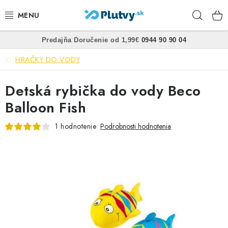
Prejsť
Hľad
na
obsah
•
•
Predajňa
Doručenie od 1,99€
0944 90 90 04
PLÁVANIE
HRAČKY DO VODY
ŠNORCHLOVANIE
Detská rybička do vody Beco
FREEDIVING
Balloon Fish
SPEARFISHING
1 hodnotenie
Podrobnosti hodnotenia
POTÁPANIE
OBLEČENIE
OBUV