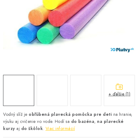
VŠETKO PRE DETI
HRAČKY DO VODY
PODVODNÉ SKÚTRE
TAŠKY A VAKY
CVIČENIE
SAUNOVANIE
+ ďalšie (1)
OTUŽOVANIE
Predajňa Plutvy.sk
Doručenie od 1,99€
O nás
Kontakt
Vodný slíž je
obľúbená plavecká pomôcka pre deti
na hranie,
výuku aj cvičenie vo vode. Hodí sa
do bazéna
,
na plavecké
kurzy
aj
do škôlok
.
Viac informácií