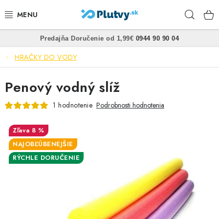
Prejsť
Hľad
na
obsah
•
•
Predajňa
Doručenie od 1,99€
0944 90 90 04
PLÁVANIE
HRAČKY DO VODY
ŠNORCHLOVANIE
Penový vodný slíž
FREEDIVING
1 hodnotenie
Podrobnosti hodnotenia
SPEARFISHING
8 %
POTÁPANIE
NAJOBĽÚBENEJŠIE
RÝCHLE DORUČENIE
OBLEČENIE
OBUV