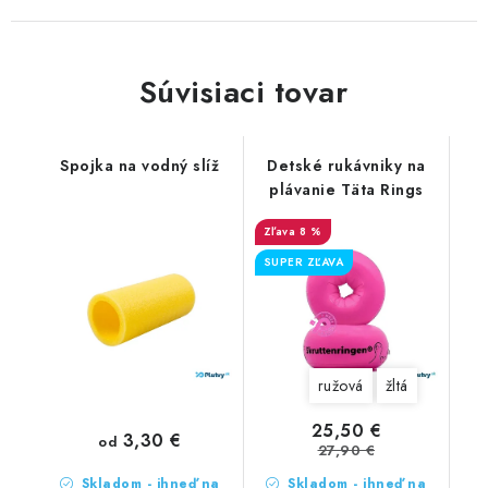
Súvisiaci tovar
Spojka na vodný slíž
Detské rukávniky na
plávanie Täta Rings
8 %
SUPER ZĽAVA
ružová
žltá
25,50 €
3,30 €
od
27,90 €
Skladom - ihneď na
Skladom - ihneď na