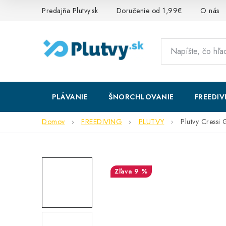
Prejsť
Predajňa Plutvy.sk
Doručenie od 1,99€
O nás
na
obsah
PLÁVANIE
ŠNORCHLOVANIE
FREEDIV
Domov
FREEDIVING
PLUTVY
Plutvy Cressi
9 %