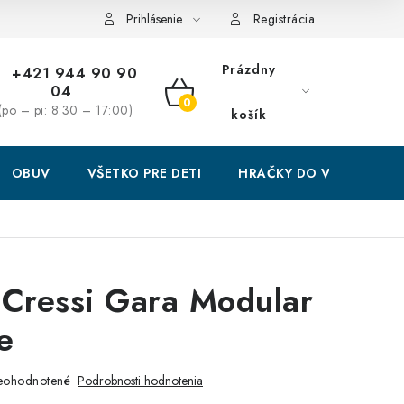
Prihlásenie
Registrácia
Prázdny
+421 944 90 90
04
NÁKUPNÝ
(po – pi: 8:30 – 17:00)
košík
KOŠÍK
OBUV
VŠETKO PRE DETI
HRAČKY DO VODY
 Cressi Gara Modular
e
eohodnotené
Podrobnosti hodnotenia