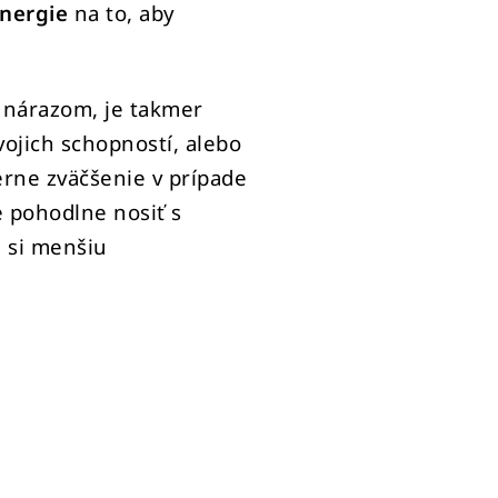
nergie
na to, aby
.
 nárazom, je takmer
ojich schopností, alebo
erne zväčšenie v prípade
e pohodlne nosiť s
e si menšiu