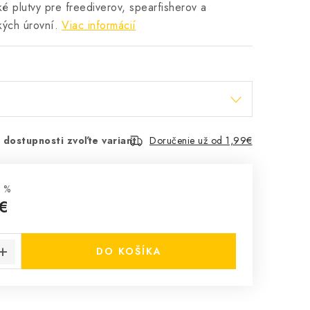
 plutvy pre freediverov, spearfisherov a
kých úrovní.
Viac informácií
 dostupnosti zvoľte variant
Doručenie už od 1,99€
 %
€
cena:
DO KOŠÍKA