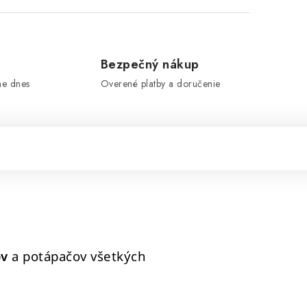
e
Bezpečný nákup
me dnes
Overené platby a doručenie
ov
a potápačov všetkých