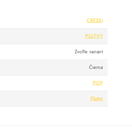
CRESSI
PLUTVY
Zvoľte variant
Čierna
POP
Plutvy