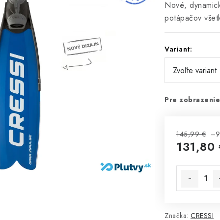
Nové, dynamické
potápačov všet
Variant:
Pre zobrazenie
145,99 €
–9
131,80 
Jednotková 
Značka:
CRESSI