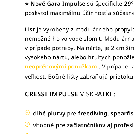
⭐
Nové Gara Impulse
sú špecifické
29°
poskytol maximálnu účinnosť a súčasn
List
je vyrobený z modulárneho propylé
nemožné ho vo vode zlomiť.
Modulárna
v prípade potreby. Na nárte, je 2 cm š
vysokého nártu, alebo hrubých ponoži
neoprénovými ponožkami
. V prípade,
veľkosť.
Bočné lišty zabraňujú prietoku
CRESSI IMPULSE
V SKRATKE:
dlhé plutvy
pre
freediving, spearfi
vhodné
pre začiatočníkov aj profes