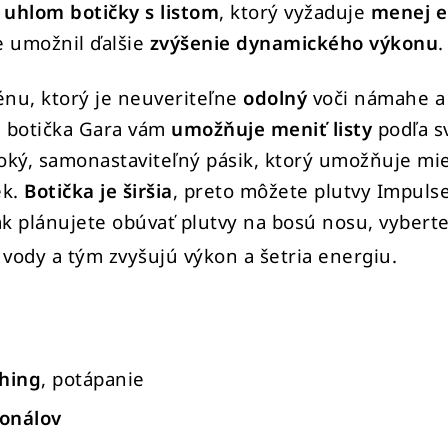
 uhlom botičky s listom
, ktorý vyžaduje
menej e
e umožnil
ďalšie
zvýšenie dynamického výkonu
nu, ktorý je neuveriteľne
odolný
voči námahe a
 botička Gara
vám
umožňuje meniť listy
podľa sv
iroký, samonastaviteľný pásik, ktorý umožňuje mi
ek.
Botička je širšia
, preto môžete p
lutvy Impuls
 ak plánujete obúvať plutvy na bosú nosu, vybert
 vody a tým zvyšujú výkon a šetria energiu.
shing
, potápanie
ionálov