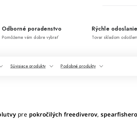
Odborné poradenstvo
Rýchle odoslani
Pomôžeme vám dobre vybrať
Tovar skladom odošle
Súvisiace produkty
Podobné produkty
plutvy
pre
pokročilých freediverov
,
spearfisher