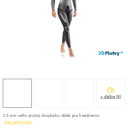
VŠETKO PRE DETI
HRAČKY DO VODY
PODVODNÉ SKÚTRE
TAŠKY A VAKY
CVIČENIE
SAUNOVANIE
OTUŽOVANIE
+ ďalšie (8)
Predajňa Plutvy.sk
Doručenie od 1,99€
O nás
Kontakt
3.5 mm veľmi pružný dvojdielny oblek pre freediverov
Viac informácií