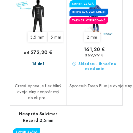
SUPER ZĽAVA
DOPRAVA ZADARMO
TAKMER VYPREDANÉ
3.5 mm
5 mm
2 mm
161,20 €
272,20 €
od
369,99 €
15 dní
Skladom - ihneď na
odoslanie
Cressi Apnea je flexibilný
Sporasub Deep Blue je dvojdielny 
dvojdielny neoprénový
oblek pre...
Neoprén Salvimar
Record 2,5mm
SUPER ZĽAVA