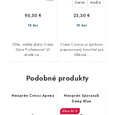
čierna
modrá
95,50 €
23,30 €
15 dní
10 dní
Dlhé, mäkké plutvy Cressi
Cressi Corsica je špičkovo
Gara Professional LD
prepracovaný šnorchel pre
skvelé na...
hĺbkové...
Podobné produkty
Neoprén Cressi Apnea
Neoprén Sporasub
Deep Blue
56 %