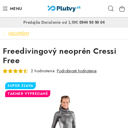
Prejsť
Hľad
na
obsah
•
•
Predajňa
Doručenie od 1,99€
0944 90 90 04
PLÁVANIE
NEOPRÉNY
ŠNORCHLOVANIE
Freedivingový neoprén Cressi
FREEDIVING
Free
SPEARFISHING
2 hodnotenia
Podrobnosti hodnotenia
POTÁPANIE
SUPER ZĽAVA
TAKMER VYPREDANÉ
OBLEČENIE
OBUV