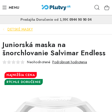
Prejsť
Hľad
na
obsah
•
•
Predajňa
Doručenie od 1,99€
0944 90 90 04
PLÁVANIE
DETSKÉ MASKY
ŠNORCHLOVANIE
Juniorská maska na
FREEDIVING
šnorchlovanie Salvimar Endless
SPEARFISHING
Neohodnotené
Podrobnosti hodnotenia
POTÁPANIE
NAJNIŽŠIA CENA
RÝCHLE DORUČENIE
OBLEČENIE
OBUV