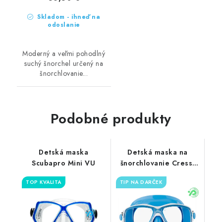
Skladom - ihneď na
odoslanie
Moderný a veľmi pohodlný
suchý šnorchel určený na
šnorchlovanie...
Podobné produkty
Detská maska
Detská maska na
Scubapro Mini VU
šnorchlovanie Cressi
Marea Junior
TOP KVALITA
TIP NA DARČEK