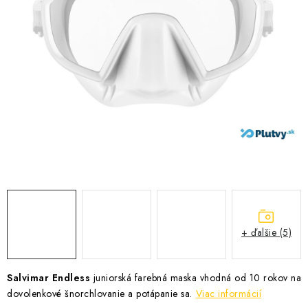
VŠETKO PRE DETI
HRAČKY DO VODY
PODVODNÉ SKÚTRE
TAŠKY A VAKY
CVIČENIE
SAUNOVANIE
OTUŽOVANIE
+ ďalšie (5)
Predajňa Plutvy.sk
Doručenie od 1,99€
O nás
Kontakt
Salvimar Endless
juniorská farebná maska vhodná od 10 rokov na
dovolenkové šnorchlovanie a potápanie sa.
Viac informácií