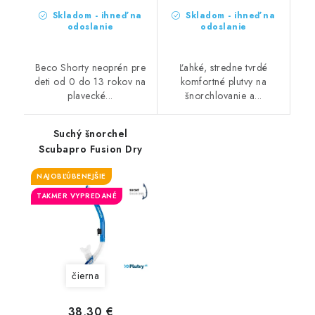
Skladom - ihneď na
Skladom - ihneď na
odoslanie
odoslanie
Beco Shorty neoprén pre
Ľahké, stredne tvrdé
deti od 0 do 13 rokov na
komfortné plutvy na
plavecké...
šnorchlovanie a...
Suchý šnorchel
Scubapro Fusion Dry
NAJOBĽÚBENEJŠIE
TAKMER VYPREDANÉ
čierna
38,30 €