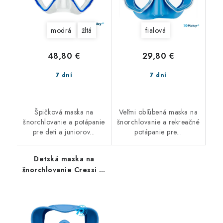
modrá
žltá
fialová
48,80 €
29,80 €
7 dní
7 dní
Špičková maska na
Veľmi obľúbená maska na
šnorchlovanie a potápanie
šnorchlovanie a rekreačné
pre deti a juniorov...
potápanie pre...
Detská maska na
šnorchlovanie Cressi F1
Small