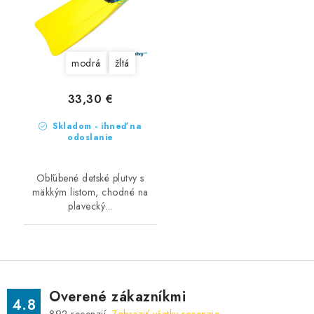
modrá
žltá
33,30 €
Skladom - ihneď na
odoslanie
Obľúbené detské plutvy s
mäkkým listom, chodné na
plavecký...
Overené zákazníkmi
4.8