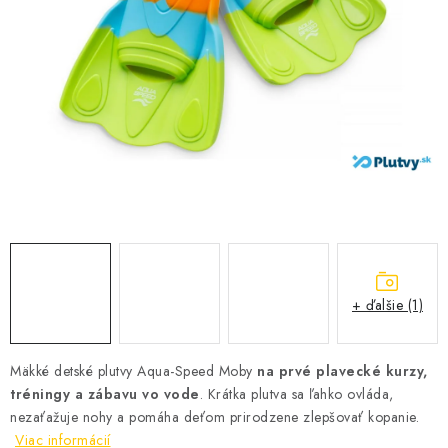
VŠETKO PRE DETI
HRAČKY DO VODY
PODVODNÉ SKÚTRE
TAŠKY A VAKY
CVIČENIE
SAUNOVANIE
+ ďalšie (1)
OTUŽOVANIE
Predajňa Plutvy.sk
Doručenie od 1,99€
O nás
Kontakt
Mäkké detské plutvy Aqua-Speed Moby
na prvé plavecké kurzy,
tréningy a zábavu vo vode
. Krátka plutva sa ľahko ovláda,
nezaťažuje nohy a pomáha deťom prirodzene zlepšovať kopanie.
Viac informácií