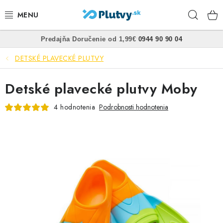
Prejsť
Hľad
na
obsah
•
•
Predajňa
Doručenie od 1,99€
0944 90 90 04
PLÁVANIE
DETSKÉ PLAVECKÉ PLUTVY
ŠNORCHLOVANIE
Detské plavecké plutvy Moby
FREEDIVING
4 hodnotenia
Podrobnosti hodnotenia
SPEARFISHING
POTÁPANIE
OBLEČENIE
OBUV