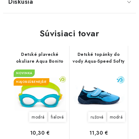
Diskusia
Súvisiaci tovar
Detské plavecké
Detské topánky do
okuliare Aqua Bonito
vody Aqua-Speed Softy
NOVINKA
NAJOBĽÚBENEJŠIE
modrá
fialová
ružová
modrá
10,30 €
11,30 €