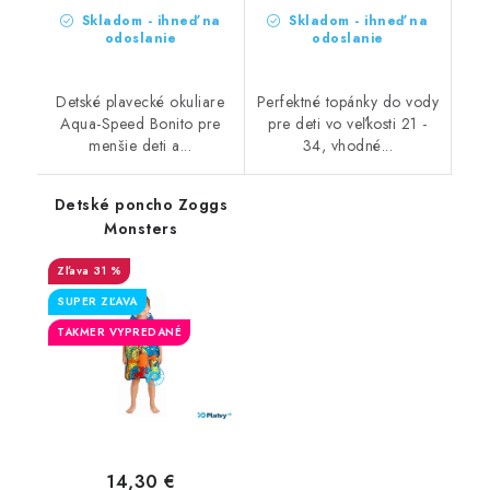
Skladom - ihneď na
Skladom - ihneď na
odoslanie
odoslanie
Detské plavecké okuliare
Perfektné topánky do vody
Aqua-Speed Bonito pre
pre deti vo veľkosti 21 -
menšie deti a...
34, vhodné...
Detské poncho Zoggs
Monsters
31 %
SUPER ZĽAVA
TAKMER VYPREDANÉ
14,30 €