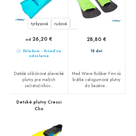
tyrkysová
ružová
oranžová
žltá
fialová
zel
26,20 €
28,80 €
od
Skladom - ihneď na
15 dní
odoslanie
Detské silikónové plavecké
Mad Wave Rubber Fins sú
plutvy pre malých
krátke celogumové plutvy
začiatočníkov...
do bazéna...
Detské plutvy Cressi
Clio