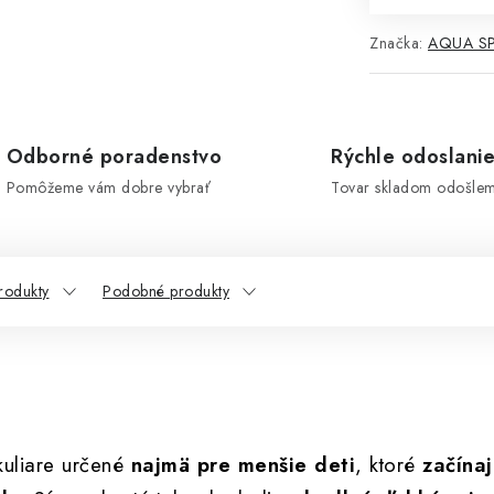
Značka:
AQUA S
Odborné poradenstvo
Rýchle odoslani
Pomôžeme vám dobre vybrať
Tovar skladom odošle
rodukty
Podobné produkty
kuliare určené
najmä pre menšie deti
, ktoré
začína