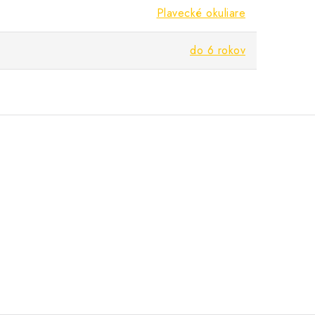
Plavecké okuliare
do 6 rokov