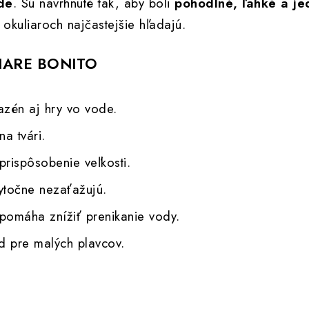
de
. Sú navrhnuté tak, aby boli
pohodlné, ľahké a j
 okuliaroch najčastejšie hľadajú.
IARE BONITO
zén aj hry vo vode.
a tvári.
rispôsobenie veľkosti.
ytočne nezaťažujú.
pomáha znížiť prenikanie vody.
d pre malých plavcov.