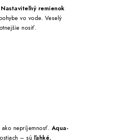
.
Nastaviteľný remienok
 pohybe vo vode. Veselý
tnejšie nosiť.
lo ako nepríjemnosť.
Aqua-
nostiach – sú
ľahké,