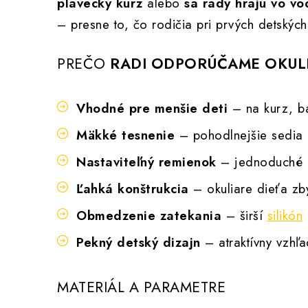
plavecký kurz
alebo
sa rady hrajú vo vo
– presne to, čo rodičia pri prvých detských
PREČO
RADI ODPORÚČAME OKUL
Vhodné pre menšie deti
– na kurz, ba
Mäkké tesnenie
– pohodlnejšie sedia n
Nastaviteľný remienok
– jednoduché p
Ľahká konštrukcia
– okuliare dieťa zb
Obmedzenie zatekania
– širší
silikón
Pekný detský dizajn
– atraktívny vzhľa
MATERIÁL A PARAMETRE