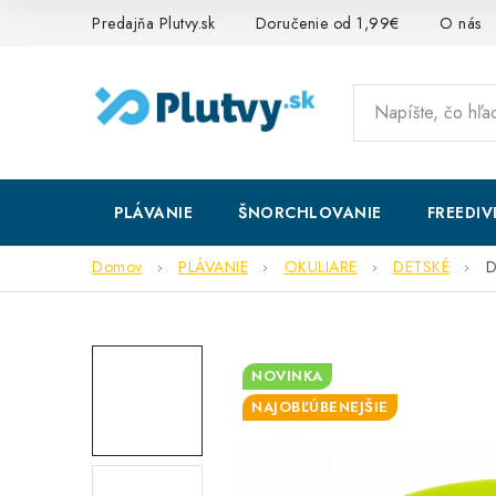
Prejsť
Predajňa Plutvy.sk
Doručenie od 1,99€
O nás
na
obsah
PLÁVANIE
ŠNORCHLOVANIE
FREEDIV
Domov
PLÁVANIE
OKULIARE
DETSKÉ
D
NOVINKA
NAJOBĽÚBENEJŠIE