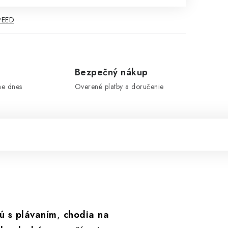
PEED
e
Bezpečný nákup
me dnes
Overené platby a doručenie
jú s plávaním
,
chodia na