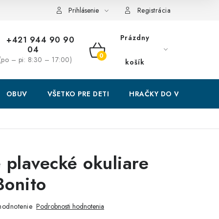
Prihlásenie
Registrácia
Prázdny
+421 944 90 90
04
NÁKUPNÝ
(po – pi: 8:30 – 17:00)
košík
KOŠÍK
OBUV
VŠETKO PRE DETI
HRAČKY DO VODY
 plavecké okuliare
Bonito
hodnotenie
Podrobnosti hodnotenia