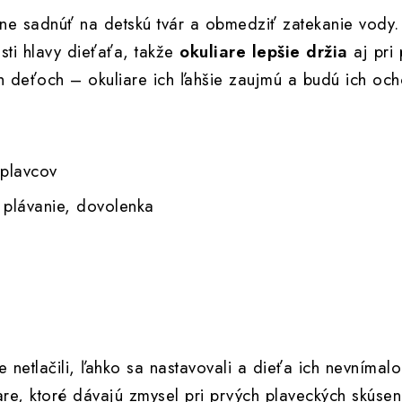
e sadnúť na detskú tvár a obmedziť zatekanie vody
sti hlavy dieťaťa, takže
okuliare lepšie držia
aj pri
 deťoch – okuliare ich ľahšie zaujmú a budú ich ocho
 plavcov
 plávanie, dovolenka
e netlačili, ľahko sa nastavovali a dieťa ich nevníma
re, ktoré dávajú zmysel pri prvých plaveckých skúse