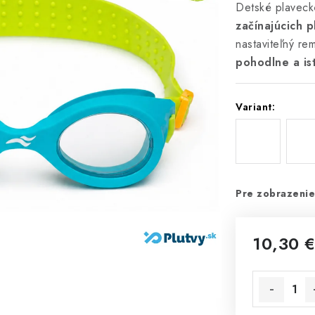
Detské plaveck
začínajúcich p
nastaviteľný r
pohodlne a ist
Variant:
Pre zobrazenie
10,30 
Jednotková 