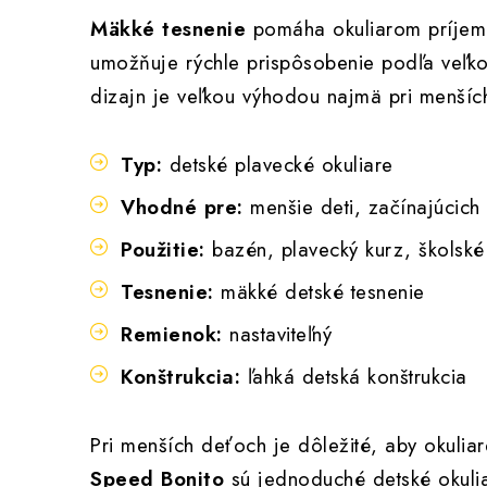
Mäkké tesnenie
pomáha okuliarom príjemn
umožňuje rýchle prispôsobenie podľa veľko
dizajn je veľkou výhodou najmä pri menších
Typ:
detské plavecké okuliare
Vhodné pre:
menšie deti, začínajúcich
Použitie:
bazén, plavecký kurz, školské
Tesnenie:
mäkké detské tesnenie
Remienok:
nastaviteľný
Konštrukcia:
ľahká detská konštrukcia
Pri menších deťoch je dôležité, aby okuliar
Speed Bonito
sú jednoduché detské okulia