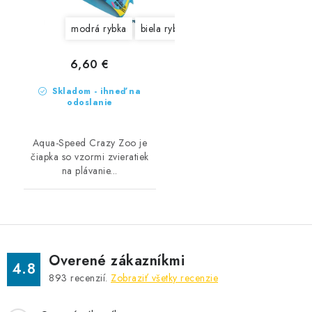
modrá rybka
biela rybka
sivý medvedík
modrý p
6,60 €
Skladom - ihneď na
odoslanie
Aqua-Speed Crazy Zoo je
čiapka so vzormi zvieratiek
na plávanie...
Overené zákazníkmi
4.8
893
recenzií.
Zobraziť všetky recenzie