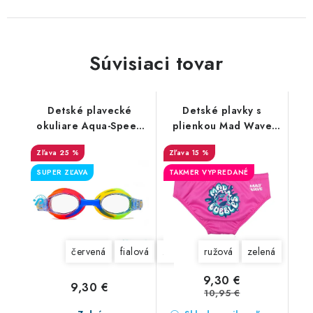
Súvisiaci tovar
Detské plavecké
Detské plavky s
okuliare Aqua-Speed
plienkou Mad Wave
Amari
Bubbles
25 %
15 %
SUPER ZĽAVA
TAKMER VYPREDANÉ
červená
fialová
zelená
ružová
zelená
9,30 €
9,30 €
10,95 €