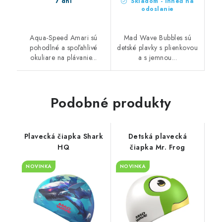
7 dní
Skladom - ihneď na
odoslanie
Aqua-Speed Amari sú
Mad Wave Bubbles sú
pohodlné a spoľahlivé
detské plavky s plienkovou
okuliare na plávanie...
a s jemnou...
Podobné produkty
Plavecká čiapka Shark
Detská plavecká
HQ
čiapka Mr. Frog
NOVINKA
NOVINKA