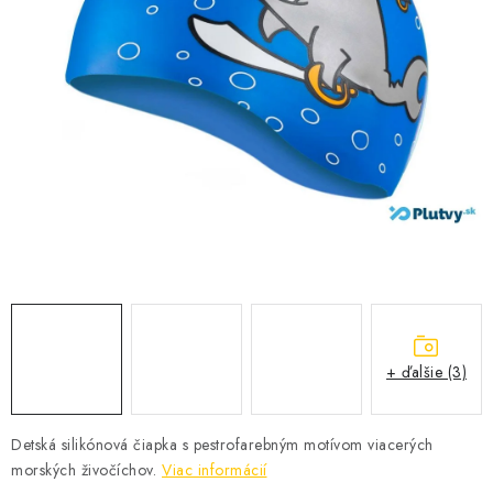
VŠETKO PRE DETI
HRAČKY DO VODY
PODVODNÉ SKÚTRE
TAŠKY A VAKY
CVIČENIE
SAUNOVANIE
OTUŽOVANIE
+ ďalšie (3)
Predajňa Plutvy.sk
Doručenie od 1,99€
O nás
Kontakt
Detská silikónová čiapka s pestrofarebným motívom viacerých
morských živočíchov.
Viac informácií