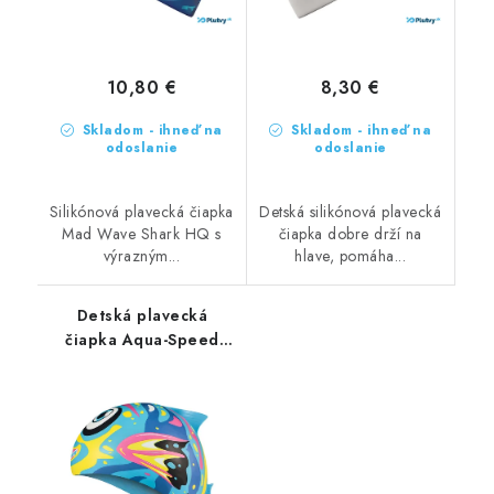
10,80 €
8,30 €
Skladom - ihneď na
Skladom - ihneď na
odoslanie
odoslanie
Silikónová plavecká čiapka
Detská silikónová plavecká
Mad Wave Shark HQ s
čiapka dobre drží na
výrazným...
hlave, pomáha...
Detská plavecká
čiapka Aqua-Speed
Crazy Zoo