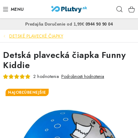
Prejsť
Hľad
na
obsah
•
•
Predajňa
Doručenie od 1,99€
0944 90 90 04
PLÁVANIE
DETSKÉ PLAVECKÉ ČIAPKY
ŠNORCHLOVANIE
Detská plavecká čiapka Funny
FREEDIVING
Kiddie
SPEARFISHING
2 hodnotenia
Podrobnosti hodnotenia
POTÁPANIE
NAJOBĽÚBENEJŠIE
OBLEČENIE
OBUV