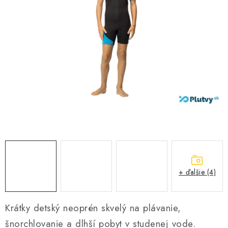
VŠETKO PRE DETI
HRAČKY DO VODY
PODVODNÉ SKÚTRE
TAŠKY A VAKY
CVIČENIE
SAUNOVANIE
OTUŽOVANIE
+ ďalšie (4)
Predajňa Plutvy.sk
Doručenie od 1,99€
O nás
Kontakt
Krátky detský neoprén skvelý na plávanie,
šnorchlovanie a dlhší pobyt v studenej vode.