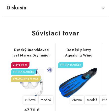
Diskusia
Súvisiaci tovar
Detský šnorchlovací
Detské plutvy
set Marea Dry Junior
Aqualung Wind
10 %
TIP NA DARČEK
TIP NA DARČEK
EXKLUZÍVNE U NÁS
ružová
modrá
čierna
modrá
žltá
47,70 €