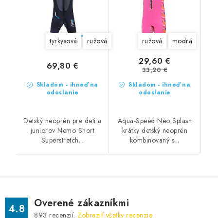
tyrkysová
ružová
ružová
modrá
29,60 €
69,80 €
33,20 €
Skladom - ihneď na
Skladom - ihneď na
odoslanie
odoslanie
Detský neoprén pre deti a
Aqua-Speed Neo Splash
juniorov Nemo Short
krátky detský neoprén
Superstretch...
kombinovaný s...
Overené zákazníkmi
4.8
893
recenzií.
Zobraziť všetky recenzie