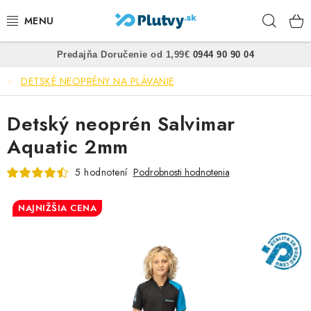
Prejsť
Hľad
na
obsah
•
•
Predajňa
Doručenie od 1,99€
0944 90 90 04
PLÁVANIE
DETSKÉ NEOPRÉNY NA PLÁVANIE
ŠNORCHLOVANIE
Detský neoprén Salvimar
FREEDIVING
Aquatic 2mm
SPEARFISHING
5 hodnotení
Podrobnosti hodnotenia
POTÁPANIE
NAJNIŽŠIA CENA
OBLEČENIE
OBUV