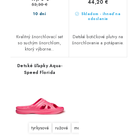
44,20 €
53,30 €
10 dní
Skladom - ihneď na
odoslanie
Kvalitný šnorchlovací set
Detské botičkové plutvy na
so suchým šnorchlom,
šnorchlovanie a potápanie.
ktorý výborne...
Detské šľapky Aqua-
Speed Florida
tyrkysová
ružová
modrá